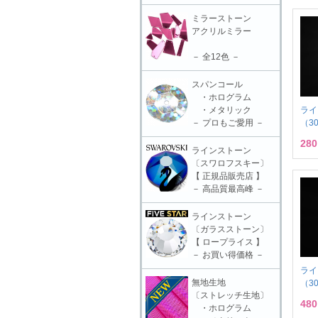
ミラーストーン
アクリルミラー
－ 全12色 －
スパンコール
・ホログラム
ライ
・メタリック
（3
－ プロもご愛用 －
28
ラインストーン
〔スワロフスキー〕
【 正規品販売店 】
－ 高品質最高峰 －
ラインストーン
〔ガラスストーン〕
【 ロープライス 】
－ お買い得価格 －
ライ
無地生地
（3
〔ストレッチ生地〕
48
・ホログラム