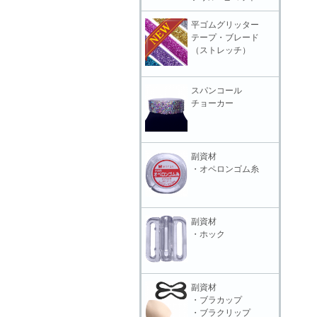
平ゴムグリッター
テープ・ブレード
（ストレッチ）
スパンコール
チョーカー
副資材
・オペロンゴム糸
副資材
・ホック
副資材
・ブラカップ
・ブラクリップ