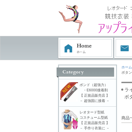
ホーム
ボタン
ボンド（超強力）
ラ
・E6000接着剤
【 正規品販売店 】
ボ
－ 超強固に接着 －
レオタード型紙
コスチューム型紙
商品
【 正規品販売店 】
－ 手作り衣装に －