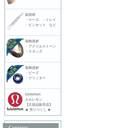
副資材
・ケース ・トレイ
・ピンセット など
装飾資材
・アクリルストーン
・スタッズ
装飾資材
・ビーズ
・グリッター
lululemon
ルルレモン
【正規品販売店】
★ 売りつくし ★