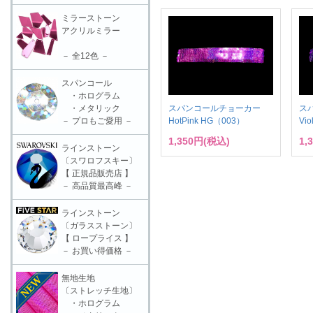
ミラーストーン
アクリルミラー
－ 全12色 －
スパンコール
・ホログラム
スパンコールチョーカー
ス
・メタリック
HotPink HG（003）
Vi
－ プロもご愛用 －
1,350円(税込)
1,
ラインストーン
〔スワロフスキー〕
【 正規品販売店 】
－ 高品質最高峰 －
ラインストーン
〔ガラスストーン〕
【 ロープライス 】
－ お買い得価格 －
無地生地
〔ストレッチ生地〕
・ホログラム