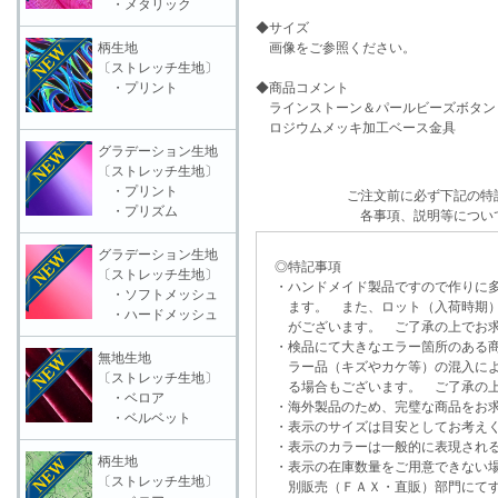
・メタリック
◆サイズ
柄生地
画像をご参照ください。
〔ストレッチ生地〕
・プリント
◆商品コメント
ラインストーン＆パールビーズボタン
ロジウムメッキ加工ベース金具
グラデーション生地
〔ストレッチ生地〕
・プリント
ご注文前に必ず下記の特
・プリズム
各事項、説明等につい
グラデーション生地
◎特記事項
〔ストレッチ生地〕
・ハンドメイド製品ですので作りに多
・ソフトメッシュ
ます。 また、ロット（入荷時期）
・ハードメッシュ
がございます。 ご了承の上でお求
・検品にて大きなエラー箇所のある商
無地生地
ラー品（キズやカケ等）の混入によ
〔ストレッチ生地〕
る場合もございます。 ご了承の上
・ベロア
・海外製品のため、完璧な商品をお求
・ベルベット
・表示のサイズは目安としてお考え
・表示のカラーは一般的に表現される
柄生地
・表示の在庫数量をご用意できない
〔ストレッチ生地〕
別販売（ＦＡＸ・直販）部門にてす