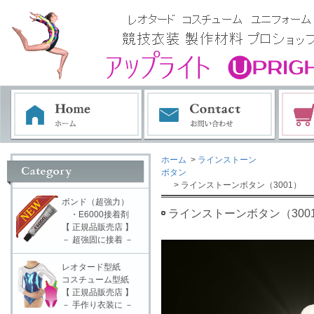
ホーム
>
ラインストーン
ボタン
> ラインストーンボタン（3001）
ボンド（超強力）
ラインストーンボタン（300
・E6000接着剤
【 正規品販売店 】
－ 超強固に接着 －
レオタード型紙
コスチューム型紙
【 正規品販売店 】
－ 手作り衣装に －