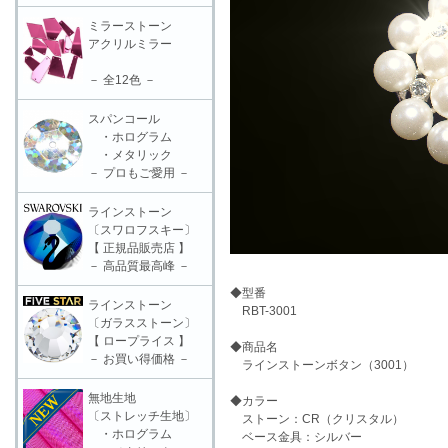
ミラーストーン
アクリルミラー
－ 全12色 －
スパンコール
・ホログラム
・メタリック
－ プロもご愛用 －
ラインストーン
〔スワロフスキー〕
【 正規品販売店 】
－ 高品質最高峰 －
◆型番
ラインストーン
RBT-3001
〔ガラスストーン〕
【 ロープライス 】
◆商品名
－ お買い得価格 －
ラインストーンボタン（3001）
無地生地
◆カラー
〔ストレッチ生地〕
ストーン：CR（クリスタル）
・ホログラム
ベース金具：シルバー