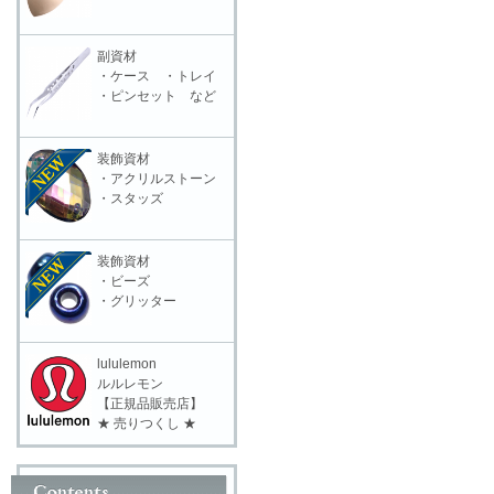
副資材
・ケース ・トレイ
・ピンセット など
装飾資材
・アクリルストーン
・スタッズ
装飾資材
・ビーズ
・グリッター
lululemon
ルルレモン
【正規品販売店】
★ 売りつくし ★