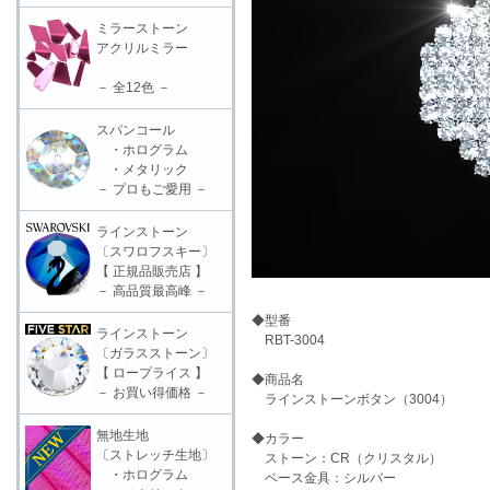
ミラーストーン
アクリルミラー
－ 全12色 －
スパンコール
・ホログラム
・メタリック
－ プロもご愛用 －
ラインストーン
〔スワロフスキー〕
【 正規品販売店 】
－ 高品質最高峰 －
◆型番
ラインストーン
RBT-3004
〔ガラスストーン〕
【 ロープライス 】
◆商品名
－ お買い得価格 －
ラインストーンボタン（3004）
無地生地
◆カラー
〔ストレッチ生地〕
ストーン：CR（クリスタル）
・ホログラム
ベース金具：シルバー