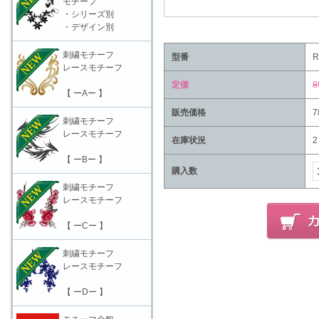
モチーフ
・シリーズ別
・デザイン別
刺繍モチーフ
型番
R
レースモチーフ
定価
8
【 ーAー 】
販売価格
7
刺繍モチーフ
レースモチーフ
在庫状況
2
【 ーBー 】
購入数
刺繍モチーフ
レースモチーフ
【 ーCー 】
刺繍モチーフ
レースモチーフ
【 ーDー 】