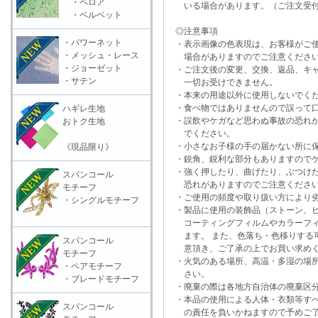
・ベロア
いる場合があります。（ご注文受付
・ベルベット
◎注意事項
・パワーネット
・表示画像の色表現は、お客様がご使
・メッシュ・レース
場合がありますのでご注意くださ
・ジョーゼット
・ご注文後の変更、交換、返品、キャ
・サテン
一切お受けできません。
・本来の用途以外に使用しないでく
・食べ物ではありませんので誤って口
ハギレ生地
・誤飲やケガなど思わぬ事故の恐れが
おトク生地
でください。
・小さなお子様の手の届かない所に保
《現品限り》
・鋭角、鋭利な部分もありますのでケ
・強く押したり、曲げたり、ぶつけた
スパンコール
恐れがありますのでご注意くださ
モチーフ
・ご使用の頻度や取り扱い方により劣
・シングルモチーフ
・製品に使用の装飾品（ストーン、ビ
コーティングフィルムやカラーフィ
ます。 また、色落ち・色移りする可
スパンコール
意頂き、ご了承の上でお買い求めく
モチーフ
・火気のある場所、高温・多湿の場所
・ペアモチーフ
さい。
・ブレードモチーフ
・廃棄の際は各地方自治体の廃棄区分
・本品の使用による人体・衣類等すべ
スパンコール
の責任を負いかねますので予めご了