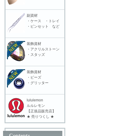
副資材
・ケース ・トレイ
・ピンセット など
装飾資材
・アクリルストーン
・スタッズ
装飾資材
・ビーズ
・グリッター
lululemon
ルルレモン
【正規品販売店】
★ 売りつくし ★