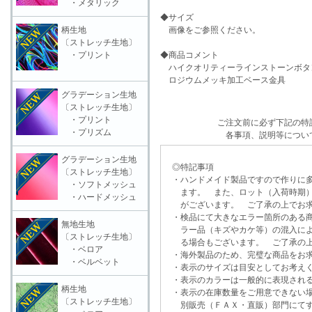
・メタリック
◆サイズ
柄生地
画像をご参照ください。
〔ストレッチ生地〕
・プリント
◆商品コメント
ハイクオリティーラインストーンボタ
ロジウムメッキ加工ベース金具
グラデーション生地
〔ストレッチ生地〕
・プリント
ご注文前に必ず下記の特
・プリズム
各事項、説明等につい
グラデーション生地
◎特記事項
〔ストレッチ生地〕
・ハンドメイド製品ですので作りに多
・ソフトメッシュ
ます。 また、ロット（入荷時期）
・ハードメッシュ
がございます。 ご了承の上でお求
・検品にて大きなエラー箇所のある商
無地生地
ラー品（キズやカケ等）の混入によ
〔ストレッチ生地〕
る場合もございます。 ご了承の上
・ベロア
・海外製品のため、完璧な商品をお求
・ベルベット
・表示のサイズは目安としてお考え
・表示のカラーは一般的に表現される
柄生地
・表示の在庫数量をご用意できない
〔ストレッチ生地〕
別販売（ＦＡＸ・直販）部門にてす