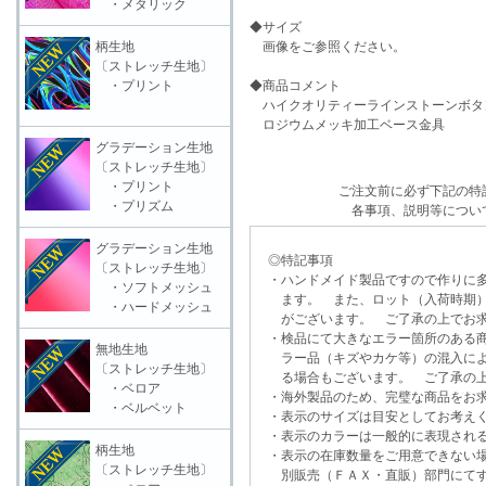
・メタリック
◆サイズ
柄生地
画像をご参照ください。
〔ストレッチ生地〕
・プリント
◆商品コメント
ハイクオリティーラインストーンボタ
ロジウムメッキ加工ベース金具
グラデーション生地
〔ストレッチ生地〕
・プリント
ご注文前に必ず下記の特
・プリズム
各事項、説明等につい
グラデーション生地
◎特記事項
〔ストレッチ生地〕
・ハンドメイド製品ですので作りに多
・ソフトメッシュ
ます。 また、ロット（入荷時期）
・ハードメッシュ
がございます。 ご了承の上でお求
・検品にて大きなエラー箇所のある商
無地生地
ラー品（キズやカケ等）の混入によ
〔ストレッチ生地〕
る場合もございます。 ご了承の上
・ベロア
・海外製品のため、完璧な商品をお求
・ベルベット
・表示のサイズは目安としてお考え
・表示のカラーは一般的に表現される
柄生地
・表示の在庫数量をご用意できない
〔ストレッチ生地〕
別販売（ＦＡＸ・直販）部門にてす