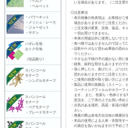
・ベロア
いる場合があります。（ご注文受付
・ベルベット
◎注意事項
・パワーネット
・表示画像の色表現は、お客様がご使
・メッシュ・レース
場合がありますのでご注意くださ
・ジョーゼット
・ご注文後の変更、交換、返品、キャ
・サテン
一切お受けできません。
・本来の用途以外に使用しないでく
・食べ物ではありませんので誤って口
ハギレ生地
・誤飲やケガなど思わぬ事故の恐れが
おトク生地
でください。
・小さなお子様の手の届かない所に保
《現品限り》
・鋭角、鋭利な部分もありますのでケ
・強く押したり、曲げたり、ぶつけた
スパンコール
恐れがありますのでご注意くださ
モチーフ
・ご使用の頻度や取り扱い方により劣
・シングルモチーフ
・製品に使用の装飾品（ストーン、ビ
コーティングフィルムやカラーフィ
ます。 また、色落ち・色移りする可
スパンコール
意頂き、ご了承の上でお買い求めく
モチーフ
・火気のある場所、高温・多湿の場所
・ペアモチーフ
さい。
・ブレードモチーフ
・廃棄の際は各地方自治体の廃棄区分
・本品の使用による人体・衣類等すべ
スパンコール
の責任を負いかねますので予めご了