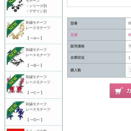
モチーフ
・シリーズ別
・デザイン別
刺繍モチーフ
型番
R
レースモチーフ
定価
8
【 ーAー 】
販売価格
7
刺繍モチーフ
レースモチーフ
在庫状況
1
【 ーBー 】
購入数
刺繍モチーフ
レースモチーフ
【 ーCー 】
刺繍モチーフ
レースモチーフ
【 ーDー 】