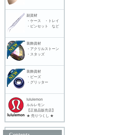
副資材
・ケース ・トレイ
・ピンセット など
装飾資材
・アクリルストーン
・スタッズ
装飾資材
・ビーズ
・グリッター
lululemon
ルルレモン
【正規品販売店】
★ 売りつくし ★