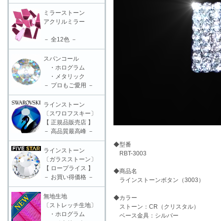
ミラーストーン
アクリルミラー
－ 全12色 －
スパンコール
・ホログラム
・メタリック
－ プロもご愛用 －
ラインストーン
〔スワロフスキー〕
【 正規品販売店 】
－ 高品質最高峰 －
◆型番
ラインストーン
RBT-3003
〔ガラスストーン〕
【 ロープライス 】
◆商品名
－ お買い得価格 －
ラインストーンボタン（3003）
無地生地
◆カラー
〔ストレッチ生地〕
ストーン：CR（クリスタル）
・ホログラム
ベース金具：シルバー