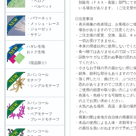
・ベロア
別販売（ＦＡＸ・直販）部門にてす
・ベルベット
いる場合があります。（ご注文受付
・パワーネット
◎注意事項
・メッシュ・レース
・表示画像の色表現は、お客様がご使
・ジョーゼット
場合がありますのでご注意くださ
・サテン
・ご注文後の変更、交換、返品、キャ
一切お受けできません。
・本来の用途以外に使用しないでく
ハギレ生地
・食べ物ではありませんので誤って口
おトク生地
・誤飲やケガなど思わぬ事故の恐れが
でください。
《現品限り》
・小さなお子様の手の届かない所に保
・鋭角、鋭利な部分もありますのでケ
スパンコール
・強く押したり、曲げたり、ぶつけた
モチーフ
恐れがありますのでご注意くださ
・シングルモチーフ
・ご使用の頻度や取り扱い方により劣
・色落ち・色移りする可能性もござい
の上でお買い求めください。
スパンコール
・火気のある場所、高温・多湿の場所
モチーフ
さい。
・ペアモチーフ
・廃棄の際は各地方自治体の廃棄区分
・ブレードモチーフ
・本品の使用による人体・衣類等すべ
の責任を負いかねますので予めご了
スパンコール