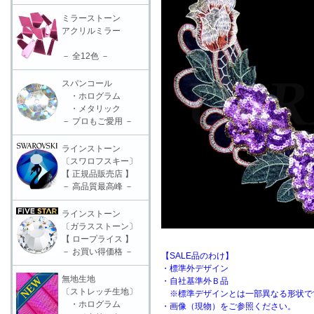
ミラーストーン
アクリルミラー
－ 全12色 －
スパンコール
・ホログラム
・メタリック
－ プロもご愛用 －
ラインストーン
〔スワロフスキー〕
【 正規品販売店 】
－ 高品質最高峰 －
ラインストーン
〔ガラスストーン〕
【 ロープライス 】
－ お買い得価格 －
【SALE品のわけ】
・標準外デザイン
無地生地
・自社基準外Ｂ品
〔ストレッチ生地〕
※標準デザインとは一部異なる形状で
・ホログラム
・画像（現物）をご参照ください。