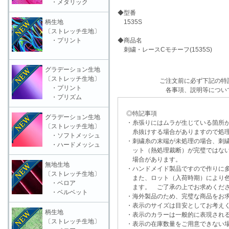
・メタリック
◆型番
柄生地
1535S
〔ストレッチ生地〕
・プリント
◆商品名
刺繍・レースCモチーフ(1535S)
グラデーション生地
〔ストレッチ生地〕
ご注文前に必ず下記の特
・プリント
各事項、説明等につい
・プリズム
◎特記事項
グラデーション生地
・糸張りにはムラが生じている箇所が
〔ストレッチ生地〕
糸抜けする場合がありますので処理
・ソフトメッシュ
・刺繍糸の末端が未処理の場合、刺繍
・ハードメッシュ
ット（熱処理裁断）が完璧ではない
場合があります。
無地生地
・ハンドメイド製品ですので作りに多
〔ストレッチ生地〕
また、ロット（入荷時期）により色
・ベロア
ます。 ご了承の上でお求めくだ
・ベルベット
・海外製品のため、完璧な商品をお求
・表示のサイズは目安としてお考え
柄生地
・表示のカラーは一般的に表現される
〔ストレッチ生地〕
・表示の在庫数量をご用意できない