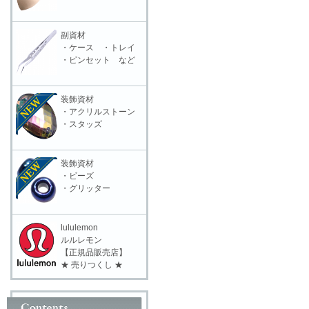
副資材
・ケース ・トレイ
・ピンセット など
装飾資材
・アクリルストーン
・スタッズ
装飾資材
・ビーズ
・グリッター
lululemon
ルルレモン
【正規品販売店】
★ 売りつくし ★