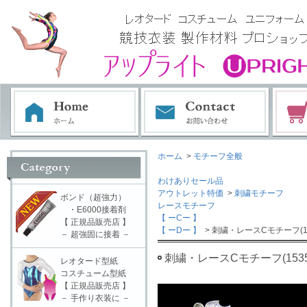
ホーム
>
モチーフ全般
わけありセール品
アウトレット特価
>
刺繍モチーフ
ボンド（超強力）
レースモチーフ
・E6000接着剤
【 ーCー 】
【 正規品販売店 】
【 ーDー 】
> 刺繍・レースCモチーフ(15
－ 超強固に接着 －
刺繍・レースCモチーフ(1535
レオタード型紙
コスチューム型紙
【 正規品販売店 】
－ 手作り衣装に －