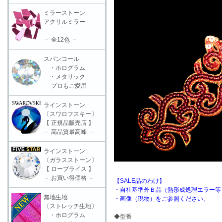
ミラーストーン
アクリルミラー
－ 全12色 －
スパンコール
・ホログラム
・メタリック
－ プロもご愛用 －
ラインストーン
〔スワロフスキー〕
【 正規品販売店 】
－ 高品質最高峰 －
ラインストーン
〔ガラスストーン〕
【 ロープライス 】
－ お買い得価格 －
【SALE品のわけ】
・自社基準外Ｂ品（熱形成処理エラー等
無地生地
・画像（現物）をご参照ください。
〔ストレッチ生地〕
・ホログラム
◆型番