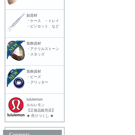
副資材
・ケース ・トレイ
・ピンセット など
装飾資材
・アクリルストーン
・スタッズ
装飾資材
・ビーズ
・グリッター
lululemon
ルルレモン
【正規品販売店】
★ 売りつくし ★