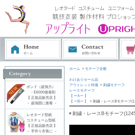
ホーム
>
モチーフ全般
わけありセール品
アウトレット特価
>
刺繍モチーフ
ボンド（超強力）
レースモチーフ
・E6000接着剤
【 ーAー 】
【 正規品販売店 】
【 ーBー 】
> 刺繍・レースBモチーフ(12
－ 超強固に接着 －
刺繍・レースBモチーフ(1245
レオタード型紙
コスチューム型紙
【 正規品販売店 】
－ 手作り衣装に －