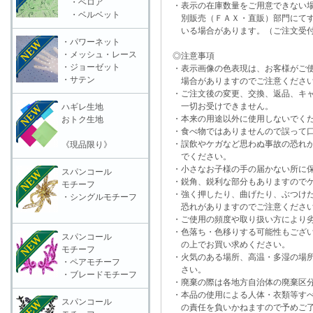
・ベロア
・表示の在庫数量をご用意できない
・ベルベット
別販売（ＦＡＸ・直販）部門にてす
いる場合があります。（ご注文受付
・パワーネット
・メッシュ・レース
◎注意事項
・ジョーゼット
・表示画像の色表現は、お客様がご使
・サテン
場合がありますのでご注意くださ
・ご注文後の変更、交換、返品、キャ
一切お受けできません。
ハギレ生地
・本来の用途以外に使用しないでく
おトク生地
・食べ物ではありませんので誤って口
・誤飲やケガなど思わぬ事故の恐れが
《現品限り》
でください。
・小さなお子様の手の届かない所に保
スパンコール
・鋭角、鋭利な部分もありますのでケ
モチーフ
・強く押したり、曲げたり、ぶつけた
・シングルモチーフ
恐れがありますのでご注意くださ
・ご使用の頻度や取り扱い方により劣
・色落ち・色移りする可能性もござい
スパンコール
の上でお買い求めください。
モチーフ
・火気のある場所、高温・多湿の場所
・ペアモチーフ
さい。
・ブレードモチーフ
・廃棄の際は各地方自治体の廃棄区分
・本品の使用による人体・衣類等すべ
スパンコール
の責任を負いかねますので予めご了