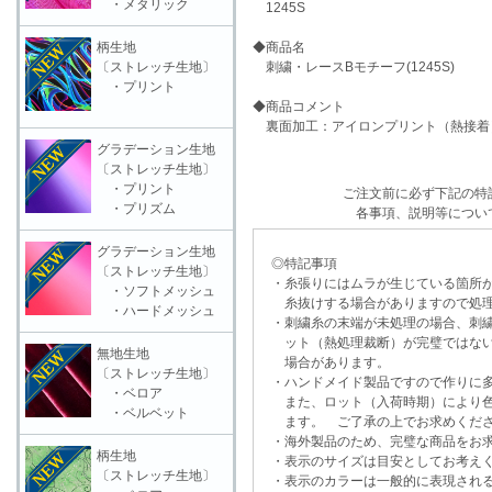
・メタリック
1245S
柄生地
◆商品名
〔ストレッチ生地〕
刺繍・レースBモチーフ(1245S)
・プリント
◆商品コメント
裏面加工：アイロンプリント（熱接着
グラデーション生地
〔ストレッチ生地〕
・プリント
ご注文前に必ず下記の特
・プリズム
各事項、説明等につい
グラデーション生地
◎特記事項
〔ストレッチ生地〕
・糸張りにはムラが生じている箇所が
・ソフトメッシュ
糸抜けする場合がありますので処理
・ハードメッシュ
・刺繍糸の末端が未処理の場合、刺繍
ット（熱処理裁断）が完璧ではない
無地生地
場合があります。
〔ストレッチ生地〕
・ハンドメイド製品ですので作りに多
・ベロア
また、ロット（入荷時期）により色
・ベルベット
ます。 ご了承の上でお求めくだ
・海外製品のため、完璧な商品をお求
柄生地
・表示のサイズは目安としてお考え
〔ストレッチ生地〕
・表示のカラーは一般的に表現される