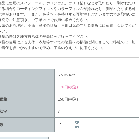
品に使用のスパンコール、ホログラム、ラメ（箔）などが取れたり、剥がれたり
場合やコーティングフィルムやカラーフィルムが捲れたり、剥がれたりする可
があります。 また、色落ち・色移りする可能性もございますのでお取扱いに
分ご注意頂き、ご了承の上でお買い求めください。
気のある場所、高温・多湿の場所、直射日光の当たる場所には放置しないでくだ
い。
棄の際は各地方自治体の廃棄区分に従ってください。
品の使用による人体・衣類等すべての製品への損傷に関しましては弊社では一切
任を負いかねますので予めご了承のうえでご使用ください。
NSTS-425
170円(税込)
価格
150円(税込)
状況
7
数