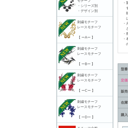
モチーフ
・製
・シリーズ別
する
・デザイン別
能性
は充
刺繍モチーフ
・火
レースモチーフ
さ
・廃
【 ーAー 】
・本
の責
刺繍モチーフ
レースモチーフ
【 ーBー 】
型番
刺繍モチーフ
レースモチーフ
定価
【 ーCー 】
販売
刺繍モチーフ
在庫
レースモチーフ
購入
【 ーDー 】