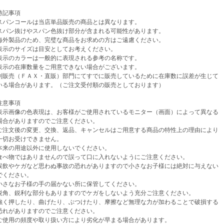
記事項
パンコールは当店単品販売の商品とは異なります。
パン抜けやスパン色抜け部分が含まれる可能性があります。
外製品のため、完璧な商品をお求めの方はご遠慮ください。
示のサイズは目安としてお考えください。
示のカラーは一般的に表現される参考の名称です。
示の在庫数量をご用意できない場合がございます。
売（ＦＡＸ・直販）部門にてすでに販売しているために在庫数に誤差が生じて
場合があります。（ご注文受付順の販売としております）
意事項
示画像の色表現は、お客様がご使用されているモニター（画面）によって異なる
がありますのでご注意ください。
注文後の変更、交換、返品、キャンセルはご用意する商品の特性上の理由により
お受けできません。
来の用途以外に使用しないでください。
べ物ではありませんので誤って口に入れないようにご注意ください。
飲やケガなど思わぬ事故の恐れがありますので小さなお子様には絶対に与えない
ください。
さなお子様の手の届かない所に保管してください。
角、鋭利な部分もありますのでケガをしないよう充分ご注意ください。
く押したり、曲げたり、ぶつけたり、摩擦など無理な力が加わることで破損する
がありますのでご注意ください。
使用の頻度や取り扱い方により劣化が早まる場合があります。