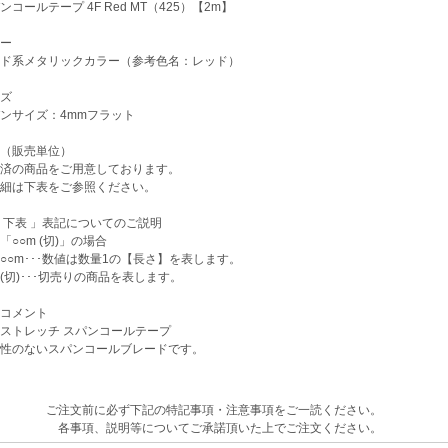
コールテープ 4F Red MT（425）【2m】
ー
ド系メタリックカラー（参考色名：レッド）
ズ
ンサイズ：4mmフラット
（販売単位）
済の商品をご用意しております。
細は下表をご参照ください。
下表 」表記についてのご説明
○m (切)」の場合
m･･･数値は数量1の【長さ】を表します。
)･･･切売りの商品を表します。
コメント
ストレッチ スパンコールテープ
性のないスパンコールブレードです。
ご注文前に必ず下記の特記事項・注意事項をご一読ください。
各事項、説明等についてご承諾頂いた上でご注文ください。