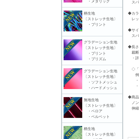
・メタリック
スパン
柄生地
◆カラ
〔ストレッチ生地〕
レッ
・プリント
◆サイ
スパ
グラデーション生地
◆長さ
〔ストレッチ生地〕
裁断
・プリント
・詳
・プリズム
◇「 
グラデーション生地
例「○
〔ストレッチ生地〕
・○○
・ソフトメッシュ
・(切
・ハードメッシュ
◆商品
無地生地
ノン
〔ストレッチ生地〕
伸縮
・ベロア
・ベルベット
柄生地
〔ストレッチ生地〕