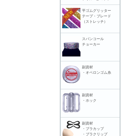
平ゴムグリッター
テープ・ブレード
（ストレッチ）
スパンコール
チョーカー
副資材
・オペロンゴム糸
副資材
・ホック
副資材
・ブラカップ
・ブラクリップ