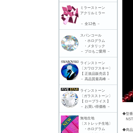
ミラーストーン
アクリルミラー
－ 全12色 －
スパンコール
・ホログラム
・メタリック
－ プロもご愛用 －
ラインストーン
〔スワロフスキー〕
【 正規品販売店 】
－ 高品質最高峰 －
ラインストーン
〔ガラスストーン〕
【 ロープライス 】
－ お買い得価格 －
◆型番
無地生地
NSTS
〔ストレッチ生地〕
・ホログラム
◆商品