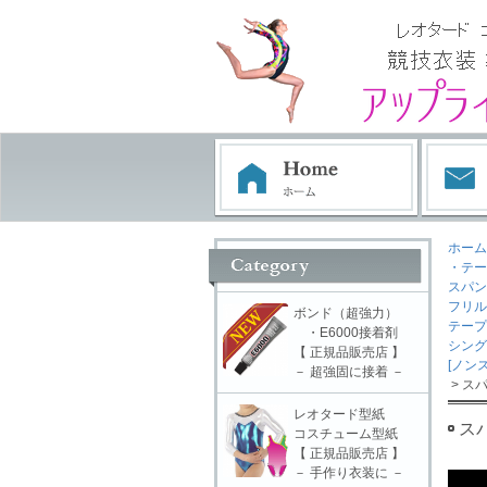
ホーム
・テー
スパン 
フリル
ボンド（超強力）
テープ
・E6000接着剤
シング
【 正規品販売店 】
[ノン
－ 超強固に接着 －
> スパ
レオタード型紙
スパ
コスチューム型紙
【 正規品販売店 】
－ 手作り衣装に －