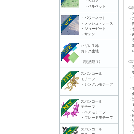
・ベロア
・ベルベット
◎特
・ス
・パワーネット
・ス
・メッシュ・レース
・海
・ジョーゼット
・表
・サテン
・表
・表
別販
ハギレ生地
いる
おトク生地
◎注
《現品限り》
・表
場合
スパンコール
・ご
モチーフ
一切
・シングルモチーフ
・本
・食
・誤
スパンコール
で
モチーフ
・小
・ペアモチーフ
・鋭
・ブレードモチーフ
・強
恐れ
スパンコール
・ご