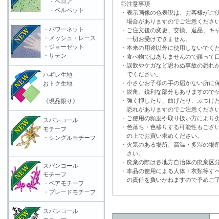
・ベロア
◎注意事項
・ベルベット
・表示画像の色表現は、お客様がご使
場合がありますのでご注意くださ
・パワーネット
・ご注文後の変更、交換、返品、キャ
・メッシュ・レース
一切お受けできません。
・ジョーゼット
・本来の用途以外に使用しないでく
・サテン
・食べ物ではありませんので誤って口
・誤飲やケガなど思わぬ事故の恐れが
でください。
ハギレ生地
・小さなお子様の手の届かない所に保
おトク生地
・鋭角、鋭利な部分もありますのでケ
・強く押したり、曲げたり、ぶつけた
《現品限り》
恐れがありますのでご注意くださ
・ご使用の頻度や取り扱い方により劣
スパンコール
・色落ち・色移りする可能性もござい
モチーフ
の上でお買い求めください。
・シングルモチーフ
・火気のある場所、高温・多湿の場所
さい。
・廃棄の際は各地方自治体の廃棄区分
スパンコール
・本品の使用による人体・衣類等すべ
モチーフ
の責任を負いかねますので予めご了
・ペアモチーフ
・ブレードモチーフ
スパンコール