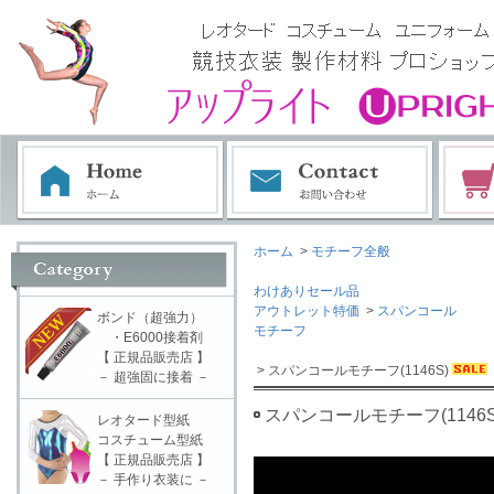
ホーム
>
モチーフ全般
わけありセール品
アウトレット特価
>
スパンコール
ボンド（超強力）
モチーフ
・E6000接着剤
【 正規品販売店 】
> スパンコールモチーフ(1146S)
－ 超強固に接着 －
スパンコールモチーフ(1146S
レオタード型紙
コスチューム型紙
【 正規品販売店 】
－ 手作り衣装に －