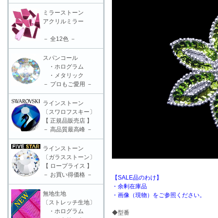
ミラーストーン
アクリルミラー
－ 全12色 －
スパンコール
・ホログラム
・メタリック
－ プロもご愛用 －
ラインストーン
〔スワロフスキー〕
【 正規品販売店 】
－ 高品質最高峰 －
ラインストーン
〔ガラスストーン〕
【 ロープライス 】
－ お買い得価格 －
【SALE品のわけ】
・余剰在庫品
無地生地
・画像（現物）をご参照ください。
〔ストレッチ生地〕
・ホログラム
◆型番