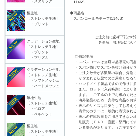
・メタリック
1146S
柄生地
◆商品名
〔ストレッチ生地〕
スパンコールモチーフ(1146S)
・プリント
ご注文前に必ず下記の特
グラデーション生地
各事項、説明等につい
〔ストレッチ生地〕
・プリント
◎特記事項
・プリズム
・スパンコールは当店単品販売の商品
・スパン抜けやスパン色抜け部分が含
グラデーション生地
・ご注文数量が多数量の場合、分割で
〔ストレッチ生地〕
が含まれる状態でのご用意となる可
・ソフトメッシュ
・ハンドメイド製品ですので作りに多
・ハードメッシュ
また、ロット（入荷時期）により色
ます。 ご了承の上でお求めくだ
無地生地
・海外製品のため、完璧な商品をお求
〔ストレッチ生地〕
・表示のサイズは目安としてお考え
・ベロア
・表示のカラーは一般的に表現される
・ベルベット
・表示の在庫数量をご用意できない
別販売（ＦＡＸ・直販）部門にてす
柄生地
いる場合があります。（ご注文受付
〔ストレッチ生地〕