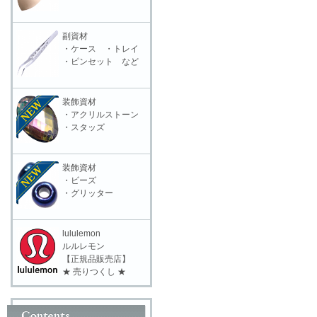
副資材
・ケース ・トレイ
・ピンセット など
装飾資材
・アクリルストーン
・スタッズ
装飾資材
・ビーズ
・グリッター
lululemon
ルルレモン
【正規品販売店】
★ 売りつくし ★