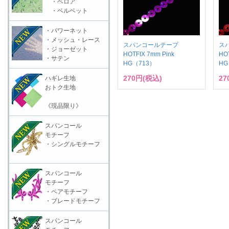
・ベロア
・ベルベット
・パワーネット
・メッシュ・レース
スパンコールテープ
ス
・ジョーゼット
HOTFIX 7mm Pink
HO
・サテン
HG（713）
HG
270円(税込)
27
ハギレ生地
おトク生地
《現品限り》
スパンコール
モチーフ
・シングルモチーフ
スパンコール
モチーフ
・ペアモチーフ
・ブレードモチーフ
スパンコール