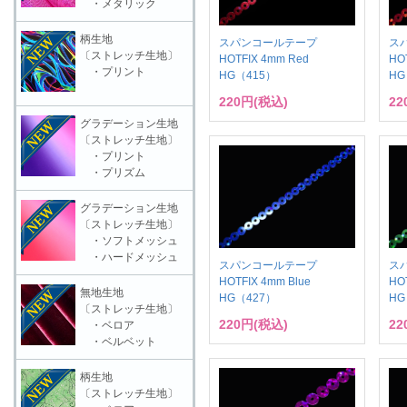
・メタリック
柄生地
スパンコールテープ
ス
〔ストレッチ生地〕
HOTFIX 4mm Red
HO
・プリント
HG（415）
HG
220円(税込)
22
グラデーション生地
〔ストレッチ生地〕
・プリント
・プリズム
グラデーション生地
〔ストレッチ生地〕
・ソフトメッシュ
・ハードメッシュ
スパンコールテープ
ス
HOTFIX 4mm Blue
HO
無地生地
HG（427）
HG
〔ストレッチ生地〕
220円(税込)
22
・ベロア
・ベルベット
柄生地
〔ストレッチ生地〕