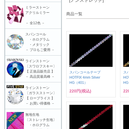
[ノンストレッチ]
ミラーストーン
アクリルミラー
商品一覧
－ 全12色 －
スパンコール
・ホログラム
・メタリック
－ プロもご愛用 －
ラインストーン
〔スワロフスキー〕
【 正規品販売店 】
スパンコールテープ
ス
－ 高品質最高峰 －
HOTFIX 4mm Silver
HO
HG（401）
HG
ラインストーン
220円(税込)
22
〔ガラスストーン〕
【 ロープライス 】
－ お買い得価格 －
無地生地
〔ストレッチ生地〕
・ホログラム