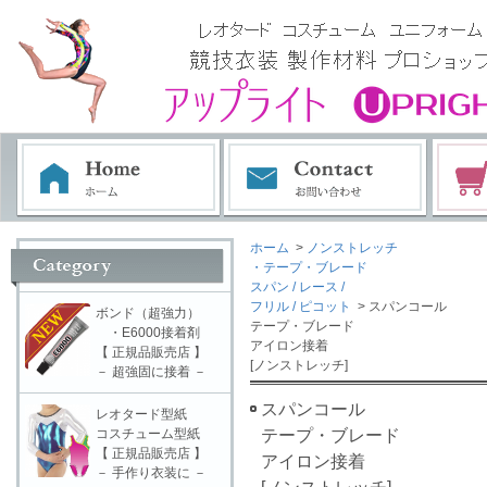
ホーム
>
ノンストレッチ
・テープ・ブレード
スパン / レース /
フリル / ピコット
> スパンコール
ボンド（超強力）
テープ・ブレード
・E6000接着剤
アイロン接着
【 正規品販売店 】
[ノンストレッチ]
－ 超強固に接着 －
スパンコール
レオタード型紙
コスチューム型紙
テープ・ブレード
【 正規品販売店 】
アイロン接着
－ 手作り衣装に －