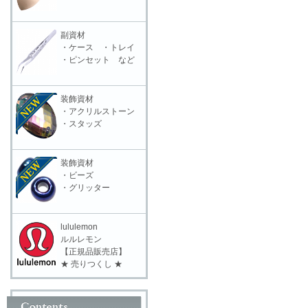
副資材
・ケース ・トレイ
・ピンセット など
装飾資材
・アクリルストーン
・スタッズ
装飾資材
・ビーズ
・グリッター
lululemon
ルルレモン
【正規品販売店】
★ 売りつくし ★