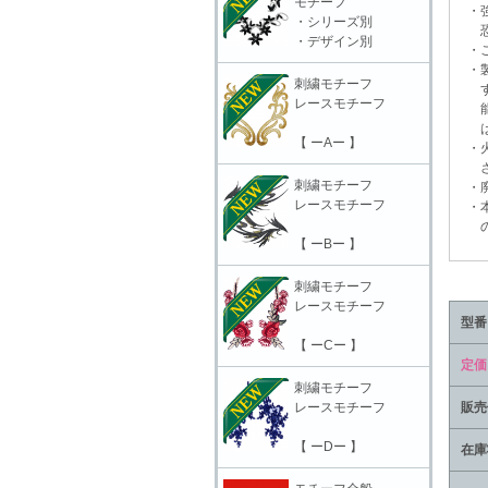
モチーフ
・強
・シリーズ別
恐れ
・デザイン別
・ご
・製
刺繍モチーフ
する
レースモチーフ
能性
は充
【 ーAー 】
・火
さ
刺繍モチーフ
・廃
レースモチーフ
・本
の責
【 ーBー 】
刺繍モチーフ
レースモチーフ
型番
【 ーCー 】
定価
刺繍モチーフ
レースモチーフ
販売
【 ーDー 】
在庫