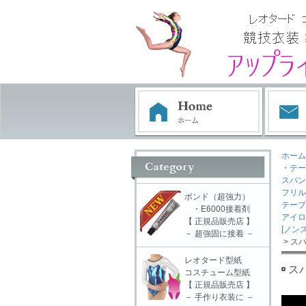
ホーム
・テー
スパン 
フリル
ボンド（超強力）
テープ
・E6000接着剤
アイロ
【 正規品販売店 】
[ノン
－ 超強固に接着 －
> スパ
レオタード型紙
スパ
コスチューム型紙
【 正規品販売店 】
－ 手作り衣装に －