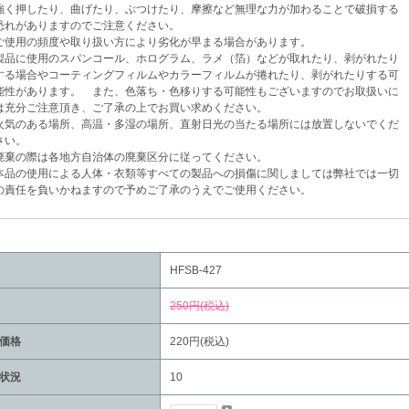
く押したり、曲げたり、ぶつけたり、摩擦など無理な力が加わることで破損する
がありますのでご注意ください。
使用の頻度や取り扱い方により劣化が早まる場合があります。
品に使用のスパンコール、ホログラム、ラメ（箔）などが取れたり、剥がれたり
場合やコーティングフィルムやカラーフィルムが捲れたり、剥がれたりする可
があります。 また、色落ち・色移りする可能性もございますのでお取扱いに
分ご注意頂き、ご了承の上でお買い求めください。
気のある場所、高温・多湿の場所、直射日光の当たる場所には放置しないでくだ
い。
棄の際は各地方自治体の廃棄区分に従ってください。
品の使用による人体・衣類等すべての製品への損傷に関しましては弊社では一切
任を負いかねますので予めご了承のうえでご使用ください。
HFSB-427
250円(税込)
価格
220円(税込)
状況
10