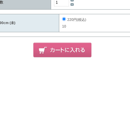
数
220円(税込)
90cm (未)
10