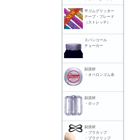
平ゴムグリッター
テープ・ブレード
（ストレッチ）
スパンコール
チョーカー
副資材
・オペロンゴム糸
副資材
・ホック
副資材
・ブラカップ
・ブラクリップ