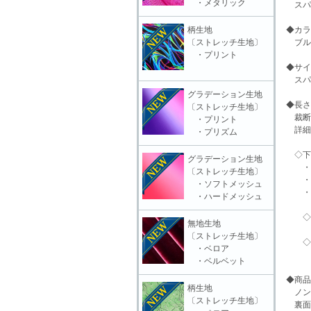
・メタリック
スパンコ
柄生地
◆カラ
〔ストレッチ生地〕
ブル
・プリント
◆サイ
スパ
グラデーション生地
◆長さ
〔ストレッチ生地〕
裁断
・プリント
詳細
・プリズム
◇下表
グラデーション生地
・約○
〔ストレッチ生地〕
・(未
・ソフトメッシュ
・(切
・ハードメッシュ
◇例：
無地生地
・「
〔ストレッチ生地〕
◇例：
・ベロア
・「
・ベルベット
◆商品
柄生地
ノン
〔ストレッチ生地〕
裏面