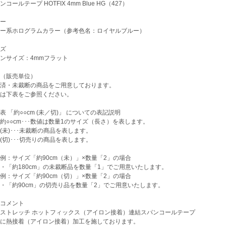
ールテープ HOTFIX 4mm Blue HG（427）
ー
ー系ホログラムカラー（参考色名：ロイヤルブルー）
ズ
ンサイズ：4mmフラット
（販売単位）
済・未裁断の商品をご用意しております。
は下表をご参照ください。
 「約○○cm (未／切)」 についての表記説明
○cm･･･数値は数量1のサイズ（長さ）を表します。
)･･･未裁断の商品を表します。
)･･･切売りの商品を表します。
サイズ「約90cm（未）」×数量「2」の場合
約180cm」の未裁断品を数量「1」でご用意いたします。
サイズ「約90cm（切）」×数量「2」の場合
約90cm」の切売り品を数量「2」でご用意いたします。
コメント
ストレッチ ホットフィックス（アイロン接着）連結スパンコールテープ
に熱接着（アイロン接着）加工を施しております。