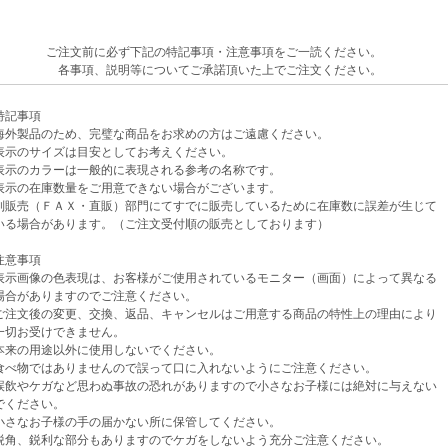
ご注文前に必ず下記の特記事項・注意事項をご一読ください。
各事項、説明等についてご承諾頂いた上でご注文ください。
記事項
外製品のため、完璧な商品をお求めの方はご遠慮ください。
示のサイズは目安としてお考えください。
示のカラーは一般的に表現される参考の名称です。
示の在庫数量をご用意できない場合がございます。
売（ＦＡＸ・直販）部門にてすでに販売しているために在庫数に誤差が生じて
場合があります。（ご注文受付順の販売としております）
意事項
示画像の色表現は、お客様がご使用されているモニター（画面）によって異なる
がありますのでご注意ください。
注文後の変更、交換、返品、キャンセルはご用意する商品の特性上の理由により
お受けできません。
来の用途以外に使用しないでください。
べ物ではありませんので誤って口に入れないようにご注意ください。
飲やケガなど思わぬ事故の恐れがありますので小さなお子様には絶対に与えない
ください。
さなお子様の手の届かない所に保管してください。
角、鋭利な部分もありますのでケガをしないよう充分ご注意ください。