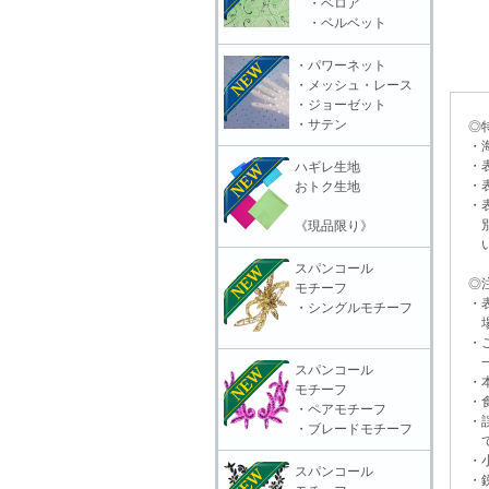
・ベロア
・ベルベット
・パワーネット
・メッシュ・レース
・ジョーゼット
・サテン
◎特
・海
・表
ハギレ生地
・表
おトク生地
・表
別販
《現品限り》
いる
スパンコール
◎注
モチーフ
・表
・シングルモチーフ
場合
・ご
一切
スパンコール
・本
モチーフ
・食
・ペアモチーフ
・誤
・ブレードモチーフ
で
・小
スパンコール
・鋭