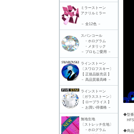
ミラーストーン
アクリルミラー
－ 全12色 －
スパンコール
・ホログラム
・メタリック
－ プロもご愛用 －
ラインストーン
〔スワロフスキー〕
【 正規品販売店 】
－ 高品質最高峰 －
ラインストーン
〔ガラスストーン〕
【 ロープライス 】
－ お買い得価格 －
◆型番
無地生地
HFSB
〔ストレッチ生地〕
・ホログラム
◆商品