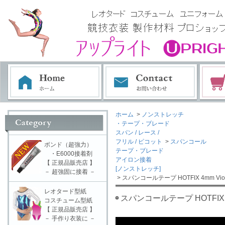
ホーム
>
ノンストレッチ
・テープ・ブレード
スパン / レース /
フリル / ピコット
>
スパンコール
ボンド（超強力）
テープ・ブレード
・E6000接着剤
アイロン接着
【 正規品販売店 】
[ノンストレッチ]
－ 超強固に接着 －
> スパンコールテープ HOTFIX 4mm Viol
レオタード型紙
スパンコールテープ HOTFIX 4m
コスチューム型紙
【 正規品販売店 】
－ 手作り衣装に －