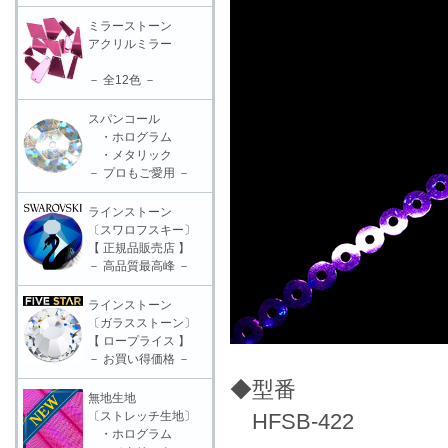
ミラーストーン
アクリルミラー
－ 全12色 －
スパンコール
・ホログラム
・メタリック
－ プロもご愛用 －
ラインストーン
〔スワロフスキー〕
【 正規品販売店 】
－ 高品質最高峰 －
ラインストーン
〔ガラスストーン〕
【 ロープライス 】
－ お買い得価格 －
◆型番
無地生地
〔ストレッチ生地〕
HFSB-422
・ホログラム