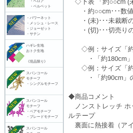
◇下表 「約○○cm 
・ベロア
・ベルベット
・約○○cm･･･数
・パワーネット
・(未)･･･未裁断
・メッシュ・レース
・ジョーゼット
・(切)･･･切売り
・サテン
ハギレ生地
◇例：サイズ「約90
おトク生地
・「約180cm」
《現品限り》
◇例：サイズ「約90
スパンコール
・「約90cm」の
モチーフ
・シングルモチーフ
◆商品コメント
スパンコール
ノンストレッチ ホ
モチーフ
・ペアモチーフ
ルテープ
・ブレードモチーフ
裏面に熱接着（アイ
スパンコール