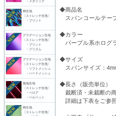
・メタリック
◆商品名
柄生地
〔ストレッチ生地〕
スパンコールテープ HOT
・プリント
◆カラー
グラデーション生地
〔ストレッチ生地〕
パープル系ホログラ
・プリント
・プリズム
◆サイズ
グラデーション生地
〔ストレッチ生地〕
スパンサイズ：4m
・ソフトメッシュ
・ハードメッシュ
◆長さ（販売単位）
無地生地
〔ストレッチ生地〕
裁断済・未裁断の商
・ベロア
・ベルベット
詳細は下表をご参照
柄生地
〔ストレッチ生地〕