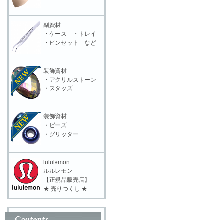
副資材
・ケース ・トレイ
・ピンセット など
装飾資材
・アクリルストーン
・スタッズ
装飾資材
・ビーズ
・グリッター
lululemon
ルルレモン
【正規品販売店】
★ 売りつくし ★