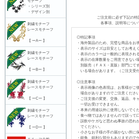
モチーフ
・シリーズ別
・デザイン別
ご注文前に必ず下記の特
各事項、説明等につい
刺繍モチーフ
レースモチーフ
◎特記事項
【 ーAー 】
・海外製品のため、完璧な商品をお求
・表示のサイズは目安としてお考え
刺繍モチーフ
・表示のカラーは一般的に表現される
レースモチーフ
・表示の在庫数量をご用意できない
別販売（ＦＡＸ・直販）部門にてす
【 ーBー 】
いる場合があります。（ご注文受付
刺繍モチーフ
◎注意事項
レースモチーフ
・表示画像の色表現は、お客様がご使
場合がありますのでご注意くださ
【 ーCー 】
・ご注文後の変更、交換、返品、キャ
一切お受けできません。
・本来の用途以外に使用しないでく
刺繍モチーフ
・食べ物ではありませんので誤って口
レースモチーフ
・誤飲やケガなど思わぬ事故の恐れが
でください。
【 ーDー 】
・小さなお子様の手の届かない所に保
・鋭角、鋭利な部分もありますのでケ