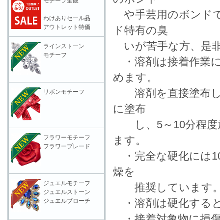
モチーフ全般
や手芸用のボンドで
わけありセール品
アウトレット特価
ド特有の臭
いが苦手な方、是非
ラインストーン
モチーフ
・溶剤は接着作業に
めます。
溶剤を直接塗布して
リボンモチーフ
に塗布
し、5～10分程度
フラワーモチーフ
ます。
フラワーブレード
・完全な硬化には10
燥を
ジュエルモチーフ
推奨していま
ジュエルストーン
・溶剤は硬化すると
ジュエルブローチ
・接着対象物に損傷