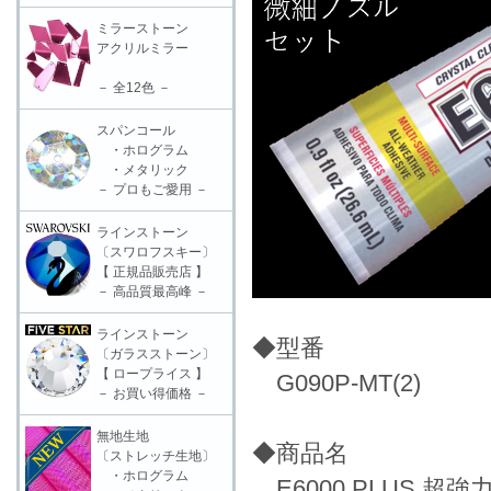
ミラーストーン
アクリルミラー
－ 全12色 －
スパンコール
・ホログラム
・メタリック
－ プロもご愛用 －
ラインストーン
〔スワロフスキー〕
【 正規品販売店 】
－ 高品質最高峰 －
ラインストーン
◆型番
〔ガラスストーン〕
【 ロープライス 】
G090P-MT(2)
－ お買い得価格 －
無地生地
◆商品名
〔ストレッチ生地〕
・ホログラム
E6000 PLUS 超強