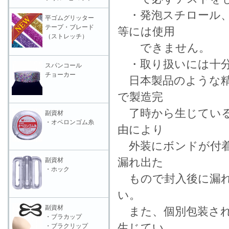
・発泡スチロール、
平ゴムグリッター
テープ・ブレード
等には使用
（ストレッチ）
できません。
・取り扱いには十分
スパンコール
チョーカー
日本製品のような精
で製造完
了時から生じている
副資材
・オペロンゴム糸
由により
外装にボンドが付着
漏れ出た
副資材
・ホック
もので封入後に漏れ
い。
副資材
また、個別包装され
・ブラカップ
生じてい
・ブラクリップ