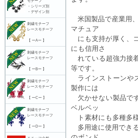
モチーフ
・シリーズ別
・デザイン別
米国製品で産業用、
刺繍モチーフ
マチュア
レースモチーフ
にも支持が厚く、コ
【 ーAー 】
にも信用さ
刺繍モチーフ
れている超強力接着
レースモチーフ
等です。
【 ーBー 】
ラインストーンやス
刺繍モチーフ
製作には
レースモチーフ
欠かせない製品です
【 ーCー 】
ベルベッ
刺繍モチーフ
レースモチーフ
ト素材にも多種多様
多用途に使用できる
【 ーDー 】
のボンド