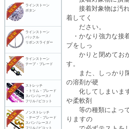
ラインストーン
接着対象物は汚れを
ボタン
着してく
ださい。
ラインストーン
・かなり強力な接着
バックル
リボンスライダー
プをしっ
かりと閉めておか
ラインストーン
す。
テープ・ブレード
また、しっかり閉
の溶剤が硬
ストレッチ
化してしまいます。
・トリム・ブレード
スパン / レース /
や柔軟剤
フリル / ピコット
等の種類によっては
ノンストレッチ
・テープ・ブレード
りますの
スパン / レース /
で必ずテストをし
フリル / ピコット