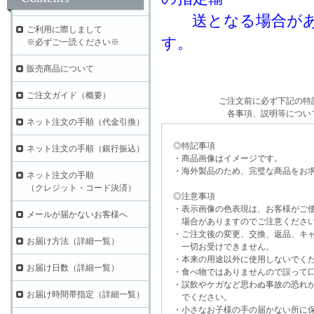
送となる場合があり
ご利用に際しまして
す。
※必ずご一読ください※
販売商品について
ご注文ガイド（概要）
ご注文前に必ず下記の特
各事項、説明等につい
ネット注文の手順（代金引換）
◎特記事項
ネット注文の手順（銀行振込）
・商品画像はイメージです。
・海外製品のため、完璧な商品をお求
ネット注文の手順
（クレジット・コード決済）
◎注意事項
・表示画像の色表現は、お客様がご使
メールが届かないお客様へ
場合がありますのでご注意くださ
・ご注文後の変更、交換、返品、キャ
お届け方法（詳細一覧）
一切お受けできません。
・本来の用途以外に使用しないでく
お届け日数（詳細一覧）
・食べ物ではありませんので誤って口
・誤飲やケガなど思わぬ事故の恐れが
お届け時間帯指定（詳細一覧）
でください。
・小さなお子様の手の届かない所に保