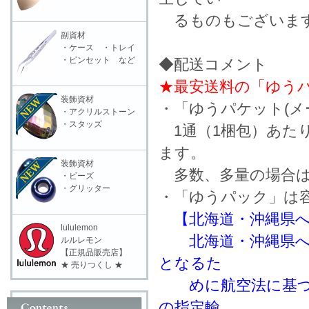
るものもございます
副資材
・ケース ・トレイ
・ピンセット など
◆配送コメント
★最安送料の「ゆうパ
装飾資材
・「ゆうパケット(メ
・アクリルストーン
・スタッズ
1通（1梱包）あた
ます。
装飾資材
多数、多量の場合は
・ビーズ
・グリッター
・「ゆうパック」は
【北海道・沖縄県
lululemon
北海道・沖縄県への
ルルレモン
【正規品販売店】
となるた
★ 売りつくし ★
めに航空法に基づき
の指定輸