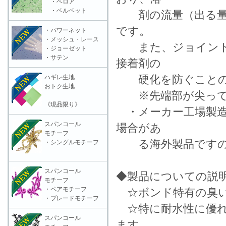
・ベロア
・ベルベット
剤の流量（出る量）
です。
・パワーネット
・メッシュ・レース
また、ジョイント部
・ジョーゼット
・サテン
接着剤の
硬化を防ぐことの
ハギレ生地
おトク生地
※先端部が尖ってお
《現品限り》
・メーカー工場製造
スパンコール
場合があ
モチーフ
る海外製品ですの
・シングルモチーフ
スパンコール
◆製品についての説
モチーフ
・ペアモチーフ
☆ボンド特有の臭い
・ブレードモチーフ
☆特に耐水性に優れ、
スパンコール
ます。