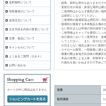
送料無料について
・鋭角、鋭利な部分もありますのでケ
・直射日光や高温・多湿な場所は避け
・ご使用時はかならず換気の良い場所
領収書発行について
は絶対にしないでください。
ご使用時の最適室温は摂氏20～30
追加注文について
・接着剤が接着する本体製品を痛める
ない部分または布地の切れ端等でお
注文手続き内容の変更について
・ご使用後はキャップを適切にしっか
・自己責任においてご使用頂き、皮膚
交換・返品について
してください。 また、目や口に付
が治まらない場合は速やかに医師の
キャンセルについて
・スチロール類等、一部接着に適さな
・廃棄の際は各地方自治体の廃棄区分
よくあるご質問（Ｑ＆Ａ）
・本品の使用による人体・衣類等すべ
の責任を負いかねますので予めご了
お問い合わせ
カートの中に商品はありません
型番
G
販売価格
1