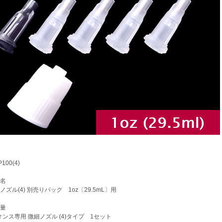
100(4)
名
ズル(4) 別売りパック 1oz〔29.5mL〕用
量
オンス専用 微細ノズル (4)タイプ 1セット