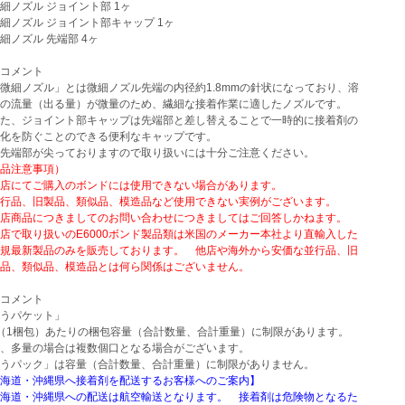
ノズル ジョイント部 1ヶ
ノズル ジョイント部キャップ 1ヶ
ノズル 先端部 4ヶ
コメント
細ノズル」とは微細ノズル先端の内径約1.8mmの針状になっており、溶
流量（出る量）が微量のため、繊細な接着作業に適したノズルです。
、ジョイント部キャップは先端部と差し替えることで一時的に接着剤の
を防ぐことのできる便利なキャップです。
端部が尖っておりますので取り扱いには十分ご注意ください。
品注意事項）
にてご購入のボンドには使用できない場合があります。
品、旧製品、類似品、模造品など使用できない実例がございます。
商品につきましてのお問い合わせにつきましてはご回答しかねます。
取り扱いのE6000ボンド製品類は米国のメーカー本社より直輸入した
最新製品のみを販売しております。 他店や海外から安価な並行品、旧
、類似品、模造品とは何ら関係はございません。
コメント
うパケット」
（1梱包）あたりの梱包容量（合計数量、合計重量）に制限があります。
、多量の場合は複数個口となる場合がございます。
うパック」は容量（合計数量、合計重量）に制限がありません。
海道・沖縄県へ接着剤を配送するお客様へのご案内】
道・沖縄県への配送は航空輸送となります。 接着剤は危険物となるた