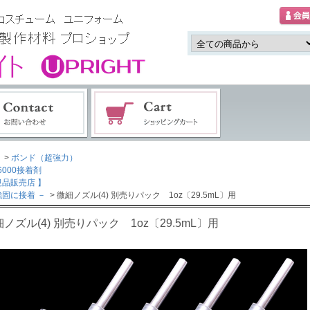
>
ボンド（超強力）
000接着剤
規品販売店 】
強固に接着 －
> 微細ノズル(4) 別売りパック 1oz〔29.5mL〕用
ノズル(4) 別売りパック 1oz〔29.5mL〕用