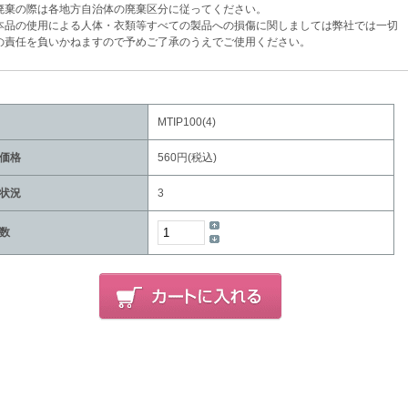
棄の際は各地方自治体の廃棄区分に従ってください。
品の使用による人体・衣類等すべての製品への損傷に関しましては弊社では一切
任を負いかねますので予めご了承のうえでご使用ください。
MTIP100(4)
価格
560円(税込)
状況
3
数