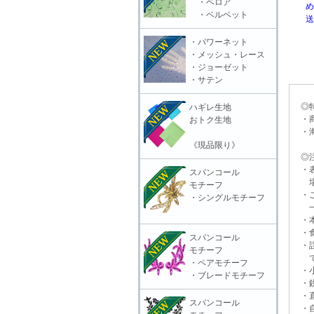
・ベロア
めに
・ベルベット
送と
・パワーネット
・メッシュ・レース
・ジョーゼット
・サテン
◎特
ハギレ生地
・商
おトク生地
・海
《現品限り》
◎注
・表
スパンコール
場合
モチーフ
・ご
・シングルモチーフ
一切
・本
・食
スパンコール
・誤
モチーフ
で
・ペアモチーフ
・小
・ブレードモチーフ
・鋭
・直
スパンコール
・自