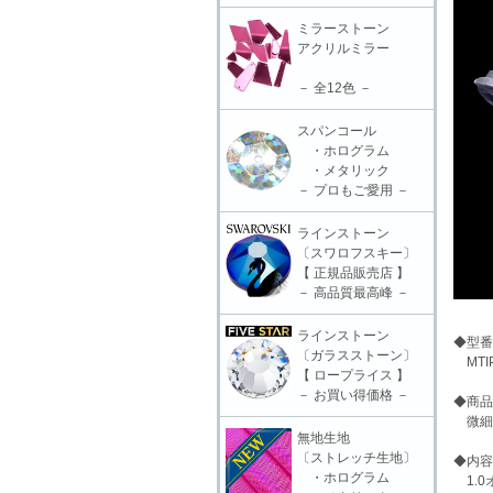
ミラーストーン
アクリルミラー
－ 全12色 －
スパンコール
・ホログラム
・メタリック
－ プロもご愛用 －
ラインストーン
〔スワロフスキー〕
【 正規品販売店 】
－ 高品質最高峰 －
ラインストーン
◆型番
〔ガラスストーン〕
MTIP
【 ロープライス 】
－ お買い得価格 －
◆商品
微細ノ
無地生地
〔ストレッチ生地〕
◆内容
・ホログラム
1.0