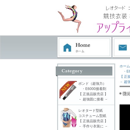
ホーム
・E6
【 正
－ 超
ボンド（超強力）
・E6000接着剤
微細
【 正規品販売店 】
－ 超強固に接着 －
レオタード型紙
コスチューム型紙
【 正規品販売店 】
－ 手作り衣装に －