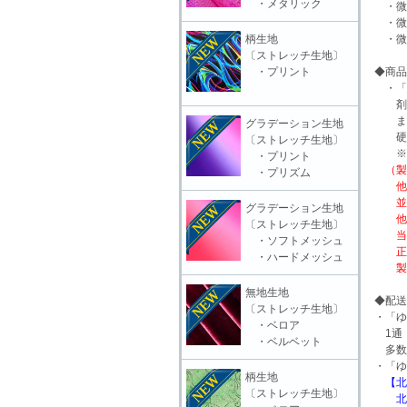
・メタリック
・微細
・微細
柄生地
・微細
〔ストレッチ生地〕
・プリント
◆商品
・「微
剤の
また
グラデーション生地
硬化
〔ストレッチ生地〕
※先
・プリント
（製
・プリズム
他店
並行
グラデーション生地
他店
〔ストレッチ生地〕
当店で
・ソフトメッシュ
正規
・ハードメッシュ
製品
無地生地
◆配送
〔ストレッチ生地〕
・「ゆ
・ベロア
1通
・ベルベット
多数
・「ゆ
柄生地
【北
〔ストレッチ生地〕
北海