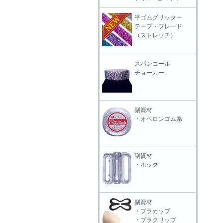
平ゴムグリッター
テープ・ブレード
（ストレッチ）
スパンコール
チョーカー
副資材
・オペロンゴム糸
副資材
・ホック
副資材
・ブラカップ
・ブラクリップ