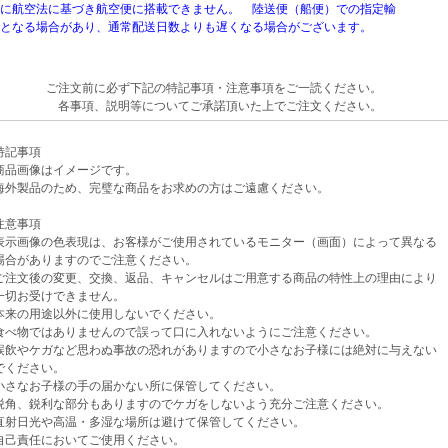
航空法に基づき航空便に搭載できません。 陸送便（船便）での指定輸
なる場合があり、通常配送日数よりも遅くなる場合がございます。
ご注文前に必ず下記の特記事項・注意事項をご一読ください。
各事項、説明等についてご承諾頂いた上でご注文ください。
記事項
品画像はイメージです。
外製品のため、完璧な商品をお求めの方はご遠慮ください。
意事項
示画像の色表現は、お客様がご使用されているモニター（画面）によって異なる
がありますのでご注意ください。
注文後の変更、交換、返品、キャンセルはご用意する商品の特性上の理由により
お受けできません。
来の用途以外に使用しないでください。
べ物ではありませんので誤って口に入れないようにご注意ください。
飲やケガなど思わぬ事故の恐れがありますので小さなお子様には絶対に与えない
ください。
さなお子様の手の届かない所に保管してください。
角、鋭利な部分もありますのでケガをしないよう充分ご注意ください。
射日光や高温・多湿な場所は避けて保管してください。
己責任においてご使用ください。