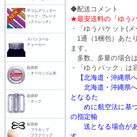
◆配送コメント
平ゴムグリッター
テープ・ブレード
★最安送料の「ゆうパ
（ストレッチ）
・「ゆうパケット(メ
1通（1梱包）あた
スパンコール
チョーカー
ます。
多数、多量の場合は
・「ゆうパック」は
副資材
・オペロンゴム糸
【北海道・沖縄県
北海道・沖縄県への
となるた
副資材
・ホック
めに航空法に基づき
の指定輸
副資材
送となる場合があり
・ブラカップ
す。
・ブラクリップ