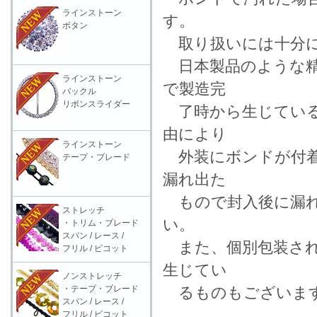
ラインストーン
す。
ボタン
取り扱いには十分に
日本製品のような精
ラインストーン
で製造完
バックル
リボンスライダー
了時から生じている
由により
ラインストーン
外装にボンドが付着
テープ・ブレード
漏れ出た
もので封入後に漏れ
ストレッチ
い。
・トリム・ブレード
スパン / レース /
また、個別包装され
フリル / ピコット
生じてい
ノンストレッチ
・テープ・ブレード
るものもございます
スパン / レース /
フリル / ピコット