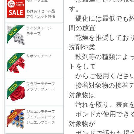
モチーフ全般
す。
わけありセール品
アウトレット特価
硬化には最低でも約
間の放置
ラインストーン
モチーフ
乾燥を推奨しており
洗剤や柔
軟剤等の種類によっ
リボンモチーフ
トをして
からご使用くださ
フラワーモチーフ
接着対象物の接着テ
フラワーブレード
対象物は
汚れを取り、表面を
ジュエルモチーフ
ボンドが使用できる
ジュエルストーン
対象物が
ジュエルブローチ
ボンドで汚れた場合