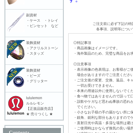
副資材
・ケース ・トレイ
ご注文前に必ず下記の特
・ピンセット など
各事項、説明等につい
◎特記事項
装飾資材
・商品画像はイメージです。
・アクリルストーン
・海外製品のため、完璧な商品をお求
・スタッズ
◎注意事項
・表示画像の色表現は、お客様がご使
装飾資材
場合がありますのでご注意くださ
・ビーズ
・ご注文後の変更、交換、返品、キャ
・グリッター
一切お受けできません。
・本来の用途以外に使用しないでく
・食べ物ではありませんので誤って口
lululemon
・誤飲やケガなど思わぬ事故の恐れが
ルルレモン
でください。
【正規品販売店】
・小さなお子様の手の届かない所に保
★ 売りつくし ★
・鋭角、鋭利な部分もありますのでケ
・直射日光や高温・多湿な場所は避け
・ご使用時はかならず換気の良い場所