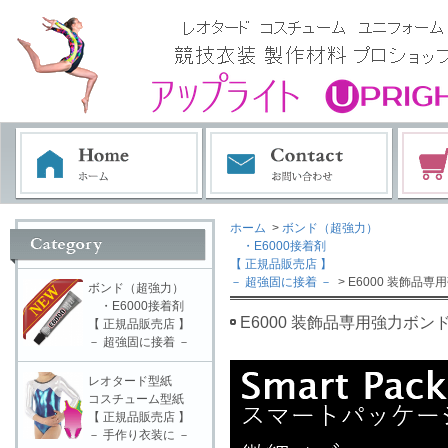
ホーム
>
ボンド（超強力）
・E6000接着剤
【 正規品販売店 】
－ 超強固に接着 －
> E6000 装飾品専
ボンド（超強力）
・E6000接着剤
E6000 装飾品専用強力ボンド
【 正規品販売店 】
－ 超強固に接着 －
レオタード型紙
コスチューム型紙
【 正規品販売店 】
－ 手作り衣装に －