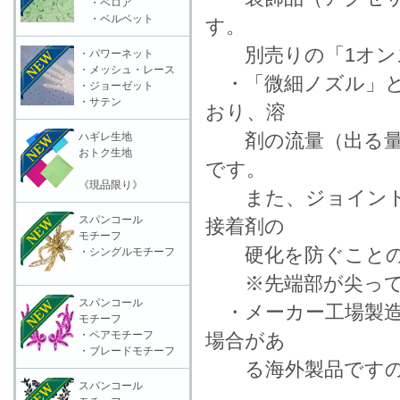
・ベロア
・ベルベット
す。
別売りの「1オンス
・パワーネット
・メッシュ・レース
・「微細ノズル」とは
・ジョーゼット
・サテン
おり、溶
剤の流量（出る量）
ハギレ生地
おトク生地
です。
《現品限り》
また、ジョイント部
スパンコール
接着剤の
モチーフ
硬化を防ぐことの
・シングルモチーフ
※先端部が尖ってお
スパンコール
・メーカー工場製造
モチーフ
・ペアモチーフ
場合があ
・ブレードモチーフ
る海外製品ですの
スパンコール