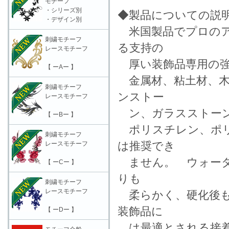
モチーフ
・シリーズ別
◆製品についての説
・デザイン別
米国製品でプロのア
刺繍モチーフ
る支持の
レースモチーフ
厚い装飾品専用の強
【 ーAー 】
金属材、粘土材、木
刺繍モチーフ
ンストー
レースモチーフ
ン、ガラスストーン
【 ーBー 】
ポリスチレン、ポリ
刺繍モチーフ
は推奨でき
レースモチーフ
ません。 ウォーター
【 ーCー 】
りも
刺繍モチーフ
レースモチーフ
柔らかく、硬化後もE
装飾品に
【 ーDー 】
は最適とされる接着