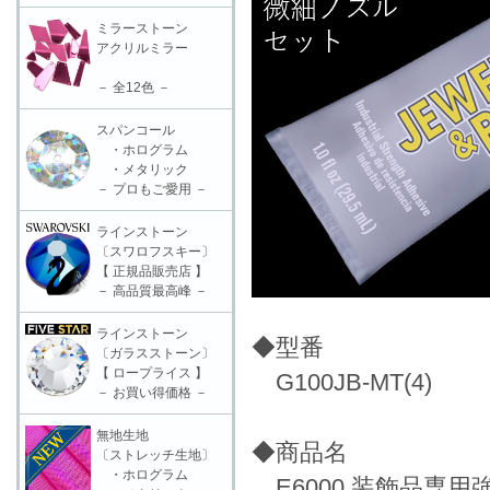
ミラーストーン
アクリルミラー
－ 全12色 －
スパンコール
・ホログラム
・メタリック
－ プロもご愛用 －
ラインストーン
〔スワロフスキー〕
【 正規品販売店 】
－ 高品質最高峰 －
ラインストーン
◆型番
〔ガラスストーン〕
【 ロープライス 】
G100JB-MT(4)
－ お買い得価格 －
無地生地
◆商品名
〔ストレッチ生地〕
・ホログラム
E6000 装飾品専用強