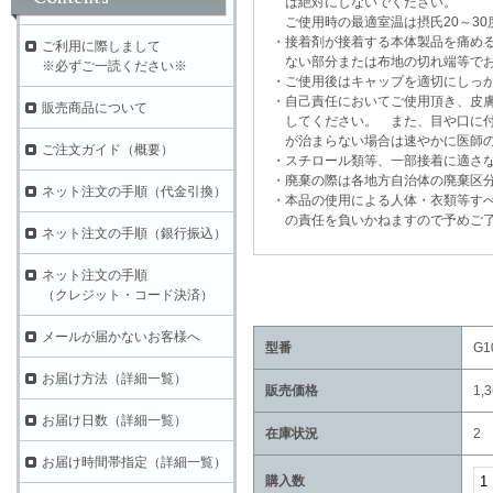
は絶対にしないでください。
ご使用時の最適室温は摂氏20～30
・接着剤が接着する本体製品を痛める
ご利用に際しまして
ない部分または布地の切れ端等でお
※必ずご一読ください※
・ご使用後はキャップを適切にしっか
・自己責任においてご使用頂き、皮膚
販売商品について
してください。 また、目や口に付
が治まらない場合は速やかに医師の
ご注文ガイド（概要）
・スチロール類等、一部接着に適さな
・廃棄の際は各地方自治体の廃棄区分
ネット注文の手順（代金引換）
・本品の使用による人体・衣類等すべ
の責任を負いかねますので予めご了
ネット注文の手順（銀行振込）
ネット注文の手順
（クレジット・コード決済）
メールが届かないお客様へ
型番
G1
お届け方法（詳細一覧）
販売価格
1,
お届け日数（詳細一覧）
在庫状況
2
お届け時間帯指定（詳細一覧）
購入数