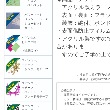
・ベロア
・ベルベット
アクリル製ミラー
表面・裏面：フラ
・パワーネット
・メッシュ・レース
装飾：縫付、ボン
・ジョーゼット
・サテン
・表面傷防止フィル
・アクリル製ですの
ハギレ生地
おトク生地
合がありま
《現品限り》
すのでご了承の上で
スパンコール
モチーフ
・シングルモチーフ
ご注文前に必ず下記の特
各事項、説明等につい
スパンコール
モチーフ
◎特記事項
・ペアモチーフ
・商品画像はイメージです。
・ブレードモチーフ
・カラー名称は一般的に称する名称
・海外製品のため、完璧な商品をお求
スパンコール