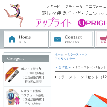
ホーム
>
ミラーストーン
アクリルミラー
－ 全12色 －
> ミラーストーン 1セット（1
ボンド（超強力）
・E6000接着剤
ミラーストーン 1セット（12個
【 正規品販売店 】
－ 超強固に接着 －
レオタード型紙
コスチューム型紙
【 正規品販売店 】
－ 手作り衣装に －