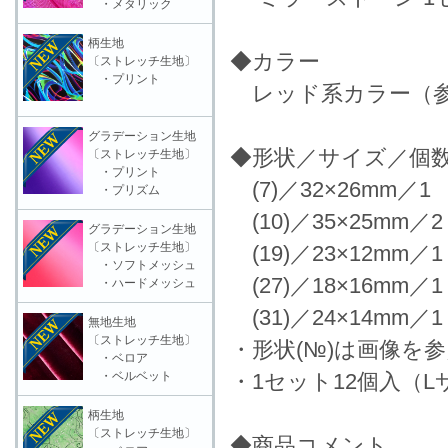
・メタリック
柄生地
◆カラー
〔ストレッチ生地〕
・プリント
レッド系カラー（参
グラデーション生地
◆形状／サイズ／個
〔ストレッチ生地〕
・プリント
(7)／32×26mm／1 
・プリズム
(10)／35×25mm／2
グラデーション生地
〔ストレッチ生地〕
(19)／23×12mm／1
・ソフトメッシュ
(27)／18×16mm／1
・ハードメッシュ
(31)／24×14mm／1
無地生地
〔ストレッチ生地〕
・形状(№)は画像を
・ベロア
・ベルベット
・1セット12個入（L
柄生地
〔ストレッチ生地〕
◆商品コメント