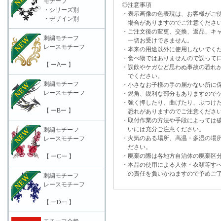
モチーフ
◎注意事項
・シリーズ別
・表示画像の色表現は、お客様がご使
・デザイン別
場合がありますのでご注意くださ
・ご注文後の変更、交換、返品、キャ
刺繍モチーフ
一切お受けできません。
レースモチーフ
・本来の用途以外に使用しないでく
・食べ物ではありませんので誤って口
【 ーAー 】
・誤飲やケガなど思わぬ事故の恐れが
でください。
刺繍モチーフ
・小さなお子様の手の届かない所に保
レースモチーフ
・鋭角、鋭利な部分もありますのでケ
・強く押したり、曲げたり、ぶつけた
【 ーBー 】
恐れがありますのでご注意くださ
・取付作業の方法や手段によっては破
いには充分ご注意ください。
刺繍モチーフ
・火気のある場所、高温・多湿の場所
レースモチーフ
ださい。
・廃棄の際は各地方自治体の廃棄区分
【 ーCー 】
・本品の使用による人体・衣類等すべ
の責任を負いかねますので予めご了
刺繍モチーフ
レースモチーフ
【 ーDー 】