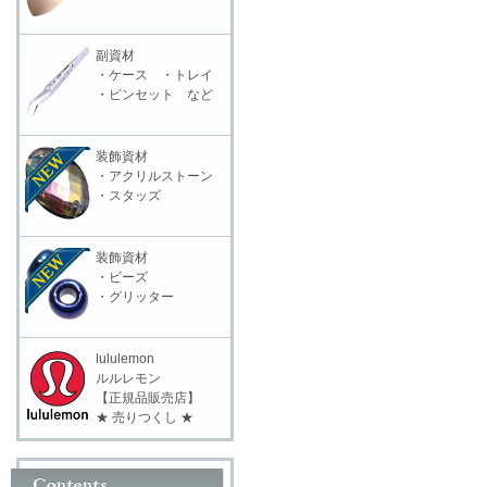
副資材
・ケース ・トレイ
・ピンセット など
装飾資材
・アクリルストーン
・スタッズ
装飾資材
・ビーズ
・グリッター
lululemon
ルルレモン
【正規品販売店】
★ 売りつくし ★