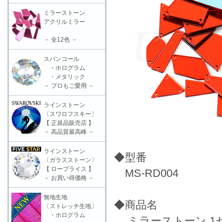
ミラーストーン
アクリルミラー
－ 全12色 －
スパンコール
・ホログラム
・メタリック
－ プロもご愛用 －
ラインストーン
〔スワロフスキー〕
【 正規品販売店 】
－ 高品質最高峰 －
ラインストーン
◆型番
〔ガラスストーン〕
【 ロープライス 】
MS-RD004
－ お買い得価格 －
無地生地
◆商品名
〔ストレッチ生地〕
・ホログラム
ミラーストーン 1セッ