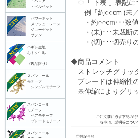
・ベロア
◇「 下表 」表記に
・ベルベット
例「約○○cm (未
・パワーネット
・約○○cm･･･数
・メッシュ・レース
・ジョーゼット
・(未)･･･未裁断
・サテン
・(切)･･･切売り
ハギレ生地
おトク生地
◆商品コメント
《現品限り》
ストレッチグリッタ
スパンコール
ブレードは伸縮性の
モチーフ
・シングルモチーフ
※伸縮によりグリッ
スパンコール
モチーフ
・ペアモチーフ
ご注文前に必ず下記の特
・ブレードモチーフ
各事項、説明等につい
スパンコール
◎特記事項