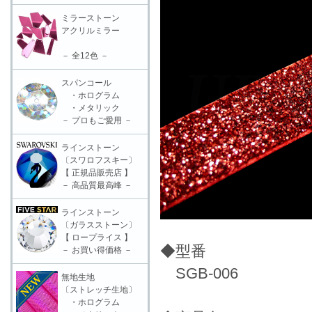
ミラーストーン
アクリルミラー
－ 全12色 －
スパンコール
・ホログラム
・メタリック
－ プロもご愛用 －
ラインストーン
〔スワロフスキー〕
【 正規品販売店 】
－ 高品質最高峰 －
ラインストーン
〔ガラスストーン〕
【 ロープライス 】
◆型番
－ お買い得価格 －
SGB-006
無地生地
〔ストレッチ生地〕
・ホログラム