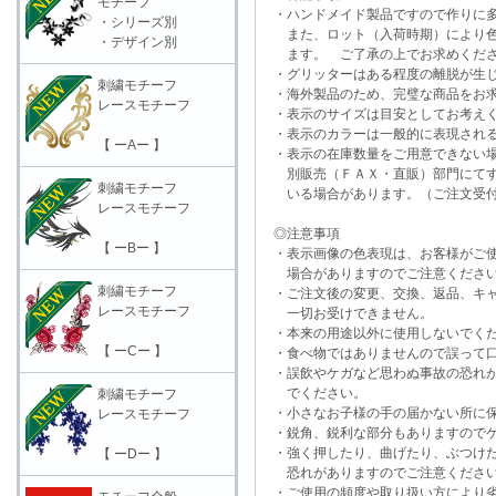
モチーフ
・ハンドメイド製品ですので作りに多
・シリーズ別
また、ロット（入荷時期）により色
・デザイン別
ます。 ご了承の上でお求めくだ
・グリッターはある程度の離脱が生
刺繍モチーフ
・海外製品のため、完璧な商品をお求
レースモチーフ
・表示のサイズは目安としてお考え
・表示のカラーは一般的に表現される
【 ーAー 】
・表示の在庫数量をご用意できない
別販売（ＦＡＸ・直販）部門にてす
刺繍モチーフ
いる場合があります。（ご注文受付
レースモチーフ
◎注意事項
【 ーBー 】
・表示画像の色表現は、お客様がご使
場合がありますのでご注意くださ
刺繍モチーフ
・ご注文後の変更、交換、返品、キャ
レースモチーフ
一切お受けできません。
・本来の用途以外に使用しないでく
【 ーCー 】
・食べ物ではありませんので誤って口
・誤飲やケガなど思わぬ事故の恐れが
でください。
刺繍モチーフ
・小さなお子様の手の届かない所に保
レースモチーフ
・鋭角、鋭利な部分もありますのでケ
・強く押したり、曲げたり、ぶつけた
【 ーDー 】
恐れがありますのでご注意くださ
・ご使用の頻度や取り扱い方により劣