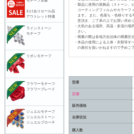
モチーフ全般
・製品に使用の装飾品（ストーン、ビ
コーティングフィルムやカラーフィ
わけありセール品
ます。 また、色落ち・色移りする可
アウトレット特価
意頂き、ご了承の上でお買い求めく
・火気のある場所、高温・多湿の場所
ラインストーン
さい。
モチーフ
・廃棄の際は各地方自治体の廃棄区分
・本品の使用による人体・衣類等すべ
の責任を負いかねますので予めご了
リボンモチーフ
型番
フラワーモチーフ
フラワーブレード
定価
販売価格
ジュエルモチーフ
ジュエルストーン
在庫状況
ジュエルブローチ
購入数