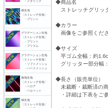
◆商品名
・メタリック
ストレッチグリッター
柄生地
〔ストレッチ生地〕
・プリント
◆カラー
画像をご参照くだ
グラデーション生地
〔ストレッチ生地〕
・プリント
・プリズム
◆サイズ
平ゴム全幅：約1.6c
グラデーション生地
〔ストレッチ生地〕
グリッター部分幅：約
・ソフトメッシュ
・ハードメッシュ
無地生地
◆長さ（販売単位）
〔ストレッチ生地〕
未裁断・裁断済の商
・ベロア
・ベルベット
・詳細は下表をご参
柄生地
〔ストレッチ生地〕