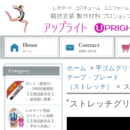
ホーム
>
平ゴムグリ
テープ・ブレード
ボンド（超強力）
（ストレッチ）
> 
・E6000接着剤
【 正規品販売店 】
－ 超強固に接着 －
ストレッチグリッ
レオタード型紙
コスチューム型紙
【 正規品販売店 】
－ 手作り衣装に －