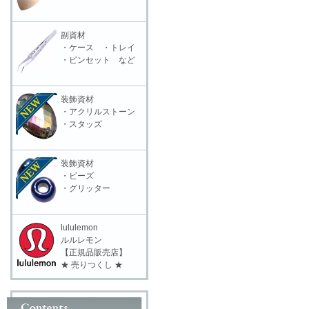
副資材
・ケース ・トレイ
・ピンセット など
装飾資材
・アクリルストーン
・スタッズ
装飾資材
・ビーズ
・グリッター
lululemon
ルルレモン
【正規品販売店】
★ 売りつくし ★