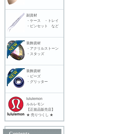
副資材
・ケース ・トレイ
・ピンセット など
装飾資材
・アクリルストーン
・スタッズ
装飾資材
・ビーズ
・グリッター
lululemon
ルルレモン
【正規品販売店】
★ 売りつくし ★