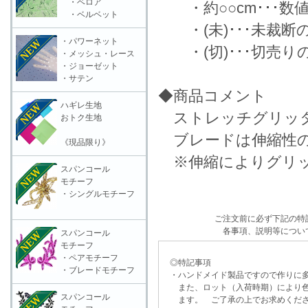
・ベロア
・約○○cm･･･数
・ベルベット
・(未)･･･未裁断
・パワーネット
・(切)･･･切売り
・メッシュ・レース
・ジョーゼット
・サテン
◆商品コメント
ハギレ生地
ストレッチグリッタ
おトク生地
ブレードは伸縮性の
《現品限り》
※伸縮によりグリッ
スパンコール
モチーフ
・シングルモチーフ
ご注文前に必ず下記の特
各事項、説明等につい
スパンコール
モチーフ
・ペアモチーフ
◎特記事項
・ブレードモチーフ
・ハンドメイド製品ですので作りに多
また、ロット（入荷時期）により色
スパンコール
ます。 ご了承の上でお求めくだ