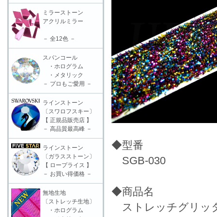
ミラーストーン
アクリルミラー
－ 全12色 －
スパンコール
・ホログラム
・メタリック
－ プロもご愛用 －
ラインストーン
〔スワロフスキー〕
【 正規品販売店 】
－ 高品質最高峰 －
◆型番
ラインストーン
〔ガラスストーン〕
SGB-030
【 ロープライス 】
－ お買い得価格 －
◆商品名
無地生地
〔ストレッチ生地〕
ストレッチグリッターブレ
・ホログラム