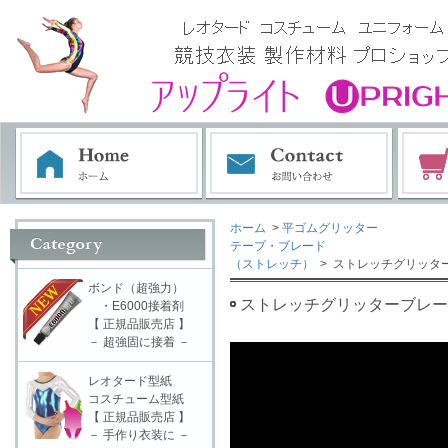
ホーム
>
平ゴムグリッター
テープ・ブレード
（ストレッチ）
> ストレッチグリッターブレ
ボンド（超強力）
ストレッチグリッターブレード C
・E6000接着剤
【 正規品販売店 】
－ 超強固に接着 －
レオタード型紙
コスチューム型紙
【 正規品販売店 】
－ 手作り衣装に －