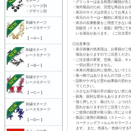
モチーフ
・グリッターはある程度の離脱が生
・シリーズ別
・海外製品のため、完璧な商品をお求
・デザイン別
・表示のサイズは目安としてお考え
・表示のカラーは一般的に表現される
刺繍モチーフ
・表示の在庫数量をご用意できない
レースモチーフ
別販売（ＦＡＸ・直販）部門にてす
いる場合があります。（ご注文受付
【 ーAー 】
◎注意事項
・表示画像の色表現は、お客様がご使
刺繍モチーフ
場合がありますのでご注意くださ
レースモチーフ
・ご注文後の変更、交換、返品、キャ
一切お受けできません。
【 ーBー 】
・本来の用途以外に使用しないでく
・食べ物ではありませんので誤って口
刺繍モチーフ
・誤飲やケガなど思わぬ事故の恐れが
レースモチーフ
でください。
・小さなお子様の手の届かない所に保
【 ーCー 】
・鋭角、鋭利な部分もありますのでケ
・強く押したり、曲げたり、ぶつけた
刺繍モチーフ
恐れがありますのでご注意くださ
レースモチーフ
・ご使用の頻度や取り扱い方により劣
・製品に使用の装飾品（ストーン、ビ
【 ーDー 】
コーティングフィルムやカラーフィ
ます。 また、色落ち・色移りする可