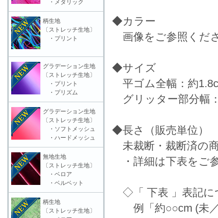
・メタリック
◆カラー
柄生地
〔ストレッチ生地〕
画像をご参照くだ
・プリント
◆サイズ
グラデーション生地
〔ストレッチ生地〕
平ゴム全幅：約1.8c
・プリント
・プリズム
グリッター部分幅：約
グラデーション生地
〔ストレッチ生地〕
◆長さ（販売単位）
・ソフトメッシュ
・ハードメッシュ
未裁断・裁断済の商
無地生地
・詳細は下表をご参
〔ストレッチ生地〕
・ベロア
・ベルベット
◇「 下表 」表記に
柄生地
例「約○○cm (未
〔ストレッチ生地〕