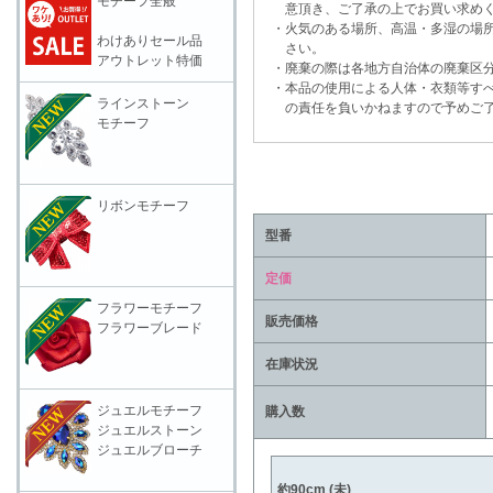
モチーフ全般
意頂き、ご了承の上でお買い求めく
・火気のある場所、高温・多湿の場所
わけありセール品
さい。
アウトレット特価
・廃棄の際は各地方自治体の廃棄区分
・本品の使用による人体・衣類等すべ
ラインストーン
の責任を負いかねますので予めご了
モチーフ
リボンモチーフ
型番
定価
フラワーモチーフ
販売価格
フラワーブレード
在庫状況
ジュエルモチーフ
購入数
ジュエルストーン
ジュエルブローチ
約90cm (未)