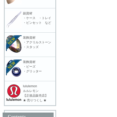
副資材
・ケース ・トレイ
・ピンセット など
装飾資材
・アクリルストーン
・スタッズ
装飾資材
・ビーズ
・グリッター
lululemon
ルルレモン
【正規品販売店】
★ 売りつくし ★