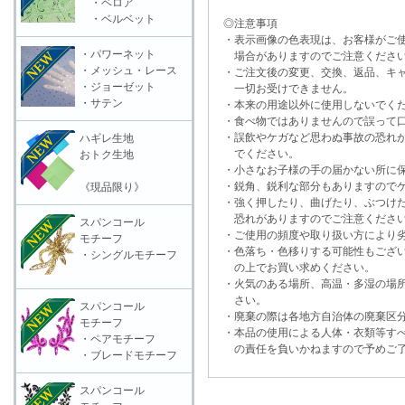
・ベロア
・ベルベット
◎注意事項
・表示画像の色表現は、お客様がご使
・パワーネット
場合がありますのでご注意くださ
・メッシュ・レース
・ご注文後の変更、交換、返品、キャ
・ジョーゼット
一切お受けできません。
・サテン
・本来の用途以外に使用しないでく
・食べ物ではありませんので誤って口
・誤飲やケガなど思わぬ事故の恐れが
ハギレ生地
でください。
おトク生地
・小さなお子様の手の届かない所に保
・鋭角、鋭利な部分もありますのでケ
《現品限り》
・強く押したり、曲げたり、ぶつけた
恐れがありますのでご注意くださ
スパンコール
・ご使用の頻度や取り扱い方により劣
モチーフ
・色落ち・色移りする可能性もござい
・シングルモチーフ
の上でお買い求めください。
・火気のある場所、高温・多湿の場所
さい。
スパンコール
・廃棄の際は各地方自治体の廃棄区分
モチーフ
・本品の使用による人体・衣類等すべ
・ペアモチーフ
の責任を負いかねますので予めご了
・ブレードモチーフ
スパンコール