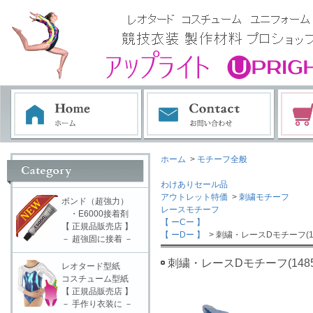
ホーム
>
モチーフ全般
わけありセール品
アウトレット特価
>
刺繍モチーフ
ボンド（超強力）
レースモチーフ
・E6000接着剤
【 ーCー 】
【 正規品販売店 】
【 ーDー 】
> 刺繍・レースDモチーフ(14
－ 超強固に接着 －
刺繍・レースDモチーフ(1485
レオタード型紙
コスチューム型紙
【 正規品販売店 】
－ 手作り衣装に －