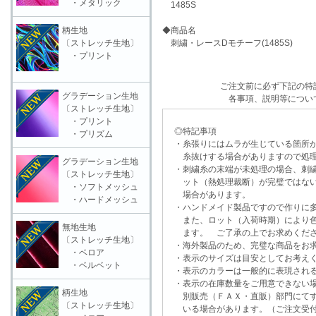
・メタリック
1485S
柄生地
◆商品名
〔ストレッチ生地〕
刺繍・レースDモチーフ(1485S)
・プリント
ご注文前に必ず下記の特
グラデーション生地
各事項、説明等につい
〔ストレッチ生地〕
・プリント
◎特記事項
・プリズム
・糸張りにはムラが生じている箇所が
糸抜けする場合がありますので処理
グラデーション生地
・刺繍糸の末端が未処理の場合、刺繍
〔ストレッチ生地〕
ット（熱処理裁断）が完璧ではない
・ソフトメッシュ
場合があります。
・ハードメッシュ
・ハンドメイド製品ですので作りに多
また、ロット（入荷時期）により色
無地生地
ます。 ご了承の上でお求めくだ
〔ストレッチ生地〕
・海外製品のため、完璧な商品をお求
・ベロア
・表示のサイズは目安としてお考え
・ベルベット
・表示のカラーは一般的に表現される
・表示の在庫数量をご用意できない
柄生地
別販売（ＦＡＸ・直販）部門にてす
〔ストレッチ生地〕
いる場合があります。（ご注文受付