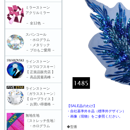
ミラーストーン
アクリルミラー
－ 全12色 －
スパンコール
・ホログラム
・メタリック
－ プロもご愛用 －
ラインストーン
〔スワロフスキー〕
【 正規品販売店 】
－ 高品質最高峰 －
ラインストーン
〔ガラスストーン〕
【 ロープライス 】
－ お買い得価格 －
【SALE品のわけ】
・自社基準外Ｂ品（標準外デザイン）
無地生地
・画像（現物）をご参照ください。
〔ストレッチ生地〕
・ホログラム
◆型番