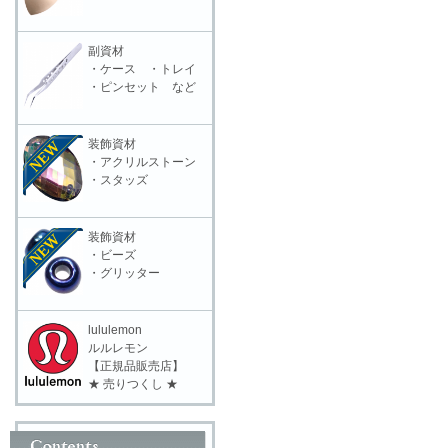
副資材
・ケース ・トレイ
・ピンセット など
装飾資材
・アクリルストーン
・スタッズ
装飾資材
・ビーズ
・グリッター
lululemon
ルルレモン
【正規品販売店】
★ 売りつくし ★