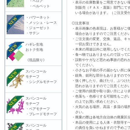
・ベロア
・表示の在庫数量をご用意できない
・ベルベット
別販売（ＦＡＸ・直販）部門にてす
いる場合があります。（ご注文受付
・パワーネット
・メッシュ・レース
◎注意事項
・ジョーゼット
・表示画像の色表現は、お客様がご使
・サテン
場合がありますのでご注意くださ
・ご注文後の変更、交換、返品、キャ
一切お受けできません。
ハギレ生地
・本来の用途以外に使用しないでく
おトク生地
・食べ物ではありませんので誤って口
・誤飲やケガなど思わぬ事故の恐れが
《現品限り》
でください。
・小さなお子様の手の届かない所に保
スパンコール
・鋭角、鋭利な部分もありますのでケ
モチーフ
・強く押したり、曲げたり、ぶつけた
・シングルモチーフ
恐れがありますのでご注意くださ
・ご使用の頻度や取り扱い方により劣
・色落ち・色移りする可能性もござい
スパンコール
の上でお買い求めください。
モチーフ
・火気のある場所、高温・多湿の場所
・ペアモチーフ
さい。
・ブレードモチーフ
・廃棄の際は各地方自治体の廃棄区分
・本品の使用による人体・衣類等すべ
スパンコール
の責任を負いかねますので予めご了