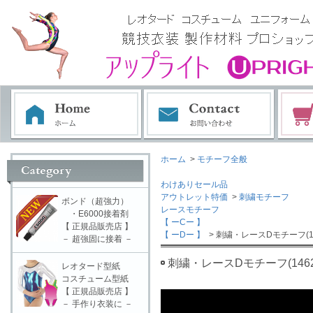
ホーム
>
モチーフ全般
わけありセール品
アウトレット特価
>
刺繍モチーフ
ボンド（超強力）
レースモチーフ
・E6000接着剤
【 ーCー 】
【 正規品販売店 】
【 ーDー 】
> 刺繍・レースDモチーフ(14
－ 超強固に接着 －
刺繍・レースDモチーフ(1462
レオタード型紙
コスチューム型紙
【 正規品販売店 】
－ 手作り衣装に －