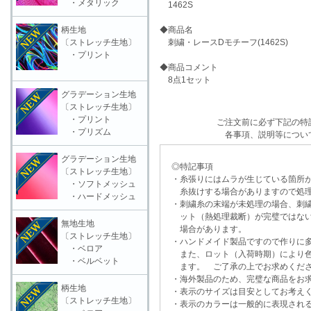
・メタリック
1462S
柄生地
◆商品名
〔ストレッチ生地〕
刺繍・レースDモチーフ(1462S)
・プリント
◆商品コメント
8点1セット
グラデーション生地
〔ストレッチ生地〕
・プリント
ご注文前に必ず下記の特
・プリズム
各事項、説明等につい
グラデーション生地
◎特記事項
〔ストレッチ生地〕
・糸張りにはムラが生じている箇所が
・ソフトメッシュ
糸抜けする場合がありますので処理
・ハードメッシュ
・刺繍糸の末端が未処理の場合、刺繍
ット（熱処理裁断）が完璧ではない
無地生地
場合があります。
〔ストレッチ生地〕
・ハンドメイド製品ですので作りに多
・ベロア
また、ロット（入荷時期）により色
・ベルベット
ます。 ご了承の上でお求めくだ
・海外製品のため、完璧な商品をお求
柄生地
・表示のサイズは目安としてお考え
〔ストレッチ生地〕
・表示のカラーは一般的に表現される