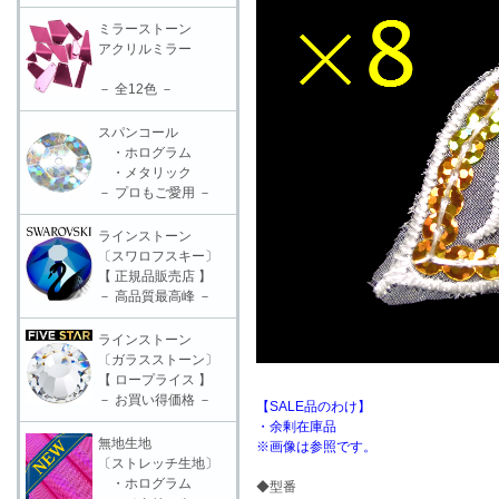
ミラーストーン
アクリルミラー
－ 全12色 －
スパンコール
・ホログラム
・メタリック
－ プロもご愛用 －
ラインストーン
〔スワロフスキー〕
【 正規品販売店 】
－ 高品質最高峰 －
ラインストーン
〔ガラスストーン〕
【 ロープライス 】
－ お買い得価格 －
【SALE品のわけ】
・余剰在庫品
無地生地
※画像は参照です。
〔ストレッチ生地〕
・ホログラム
◆型番