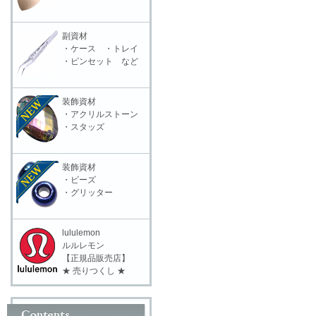
副資材
・ケース ・トレイ
・ピンセット など
装飾資材
・アクリルストーン
・スタッズ
装飾資材
・ビーズ
・グリッター
lululemon
ルルレモン
【正規品販売店】
★ 売りつくし ★