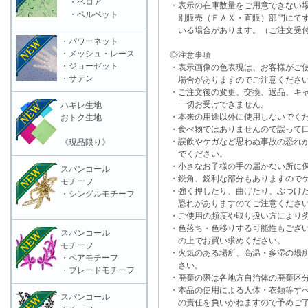
・ベロア
・表示の在庫数量をご用意できない
・ベルベット
別販売（ＦＡＸ・直販）部門にてす
いる場合があります。（ご注文受付
・パワーネット
・メッシュ・レース
◎注意事項
・ジョーゼット
・表示画像の色表現は、お客様がご使
・サテン
場合がありますのでご注意くださ
・ご注文後の変更、交換、返品、キャ
一切お受けできません。
ハギレ生地
・本来の用途以外に使用しないでく
おトク生地
・食べ物ではありませんので誤って口
・誤飲やケガなど思わぬ事故の恐れが
《現品限り》
でください。
・小さなお子様の手の届かない所に保
スパンコール
・鋭角、鋭利な部分もありますのでケ
モチーフ
・強く押したり、曲げたり、ぶつけた
・シングルモチーフ
恐れがありますのでご注意くださ
・ご使用の頻度や取り扱い方により劣
・色落ち・色移りする可能性もござい
スパンコール
の上でお買い求めください。
モチーフ
・火気のある場所、高温・多湿の場所
・ペアモチーフ
さい。
・ブレードモチーフ
・廃棄の際は各地方自治体の廃棄区分
・本品の使用による人体・衣類等すべ
スパンコール
の責任を負いかねますので予めご了