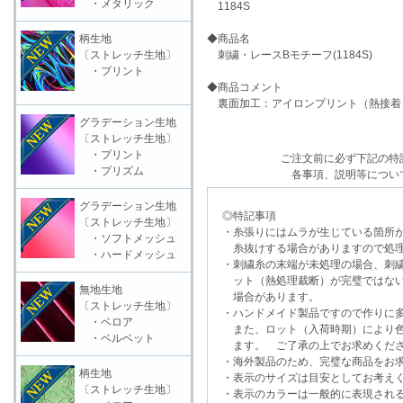
・メタリック
1184S
柄生地
◆商品名
〔ストレッチ生地〕
刺繍・レースBモチーフ(1184S)
・プリント
◆商品コメント
裏面加工：アイロンプリント（熱接着
グラデーション生地
〔ストレッチ生地〕
・プリント
ご注文前に必ず下記の特
・プリズム
各事項、説明等につい
グラデーション生地
◎特記事項
〔ストレッチ生地〕
・糸張りにはムラが生じている箇所が
・ソフトメッシュ
糸抜けする場合がありますので処理
・ハードメッシュ
・刺繍糸の末端が未処理の場合、刺繍
ット（熱処理裁断）が完璧ではない
無地生地
場合があります。
〔ストレッチ生地〕
・ハンドメイド製品ですので作りに多
・ベロア
また、ロット（入荷時期）により色
・ベルベット
ます。 ご了承の上でお求めくだ
・海外製品のため、完璧な商品をお求
柄生地
・表示のサイズは目安としてお考え
〔ストレッチ生地〕
・表示のカラーは一般的に表現される