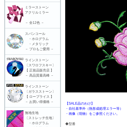
ミラーストーン
アクリルミラー
－ 全12色 －
スパンコール
・ホログラム
・メタリック
－ プロもご愛用 －
ラインストーン
〔スワロフスキー〕
【 正規品販売店 】
－ 高品質最高峰 －
ラインストーン
〔ガラスストーン〕
【 ロープライス 】
－ お買い得価格 －
【SALE品のわけ】
・自社基準外（熱形成処理エラー等）
無地生地
・画像（現物）をご参照ください。
〔ストレッチ生地〕
・ホログラム
◆型番