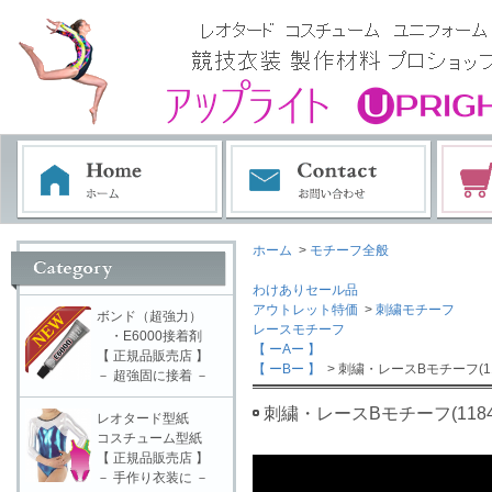
ホーム
>
モチーフ全般
わけありセール品
アウトレット特価
>
刺繍モチーフ
ボンド（超強力）
レースモチーフ
・E6000接着剤
【 ーAー 】
【 正規品販売店 】
【 ーBー 】
> 刺繍・レースBモチーフ(11
－ 超強固に接着 －
刺繍・レースBモチーフ(1184
レオタード型紙
コスチューム型紙
【 正規品販売店 】
－ 手作り衣装に －