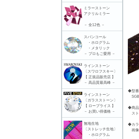
ミラーストーン
アクリルミラー
－ 全12色 －
スパンコール
・ホログラム
・メタリック
－ プロもご愛用 －
ラインストーン
〔スワロフスキー〕
【 正規品販売店 】
－ 高品質最高峰 －
◆型番
ラインストーン
SGB-
〔ガラスストーン〕
【 ロープライス 】
◆商品
－ お買い得価格 －
ストレ
無地生地
◆カラ
〔ストレッチ生地〕
画像
・ホログラム