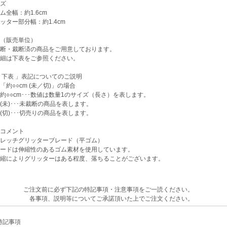
ズ
全幅：約1.6cm
ター部分幅：約1.4cm
（販売単位）
断・裁断済の商品をご用意しております。
細は下表をご参照ください。
下表 」表記についてのご説明
○○cm (未／切)」の場合
○cm･･･数値は数量1のサイズ（長さ）を表します。
)･･･未裁断の商品を表します。
)･･･切売りの商品を表します。
コメント
レッチグリッターブレード（平ゴム）
ードは伸縮性のあるゴム素材を使用しています。
縮によりグリッターはある程度、落ちることがございます。
ご注文前に必ず下記の特記事項・注意事項をご一読ください。
各事項、説明等についてご承諾頂いた上でご注文ください。
記事項