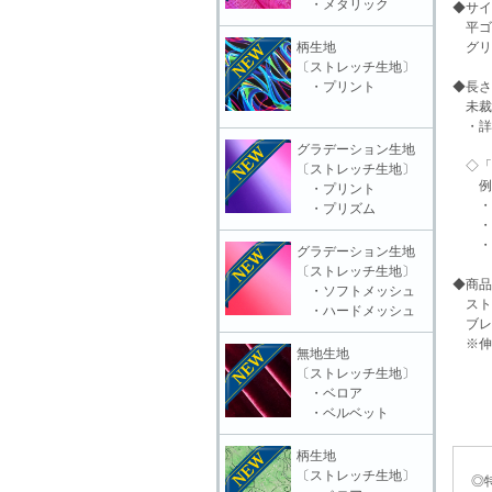
・メタリック
◆サイ
平ゴム
柄生地
グリッ
〔ストレッチ生地〕
・プリント
◆長さ
未裁
・詳
グラデーション生地
◇「 
〔ストレッチ生地〕
例「約
・プリント
・約○
・プリズム
・(未
・(切
グラデーション生地
〔ストレッチ生地〕
◆商品
・ソフトメッシュ
スト
・ハードメッシュ
ブレ
※伸
無地生地
〔ストレッチ生地〕
・ベロア
・ベルベット
柄生地
〔ストレッチ生地〕
◎特