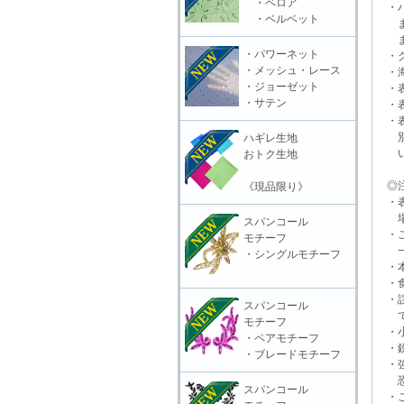
・ベロア
・ハ
・ベルベット
また
ます
・パワーネット
・グ
・メッシュ・レース
・海
・ジョーゼット
・表
・サテン
・表
・表
別販
ハギレ生地
いる
おトク生地
◎注
《現品限り》
・表
場合
スパンコール
・ご
モチーフ
一切
・シングルモチーフ
・本
・食
・誤
スパンコール
で
モチーフ
・小
・ペアモチーフ
・鋭
・ブレードモチーフ
・強
恐れ
スパンコール
・ご