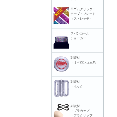
平ゴムグリッター
テープ・ブレード
（ストレッチ）
スパンコール
チョーカー
副資材
・オペロンゴム糸
副資材
・ホック
副資材
・ブラカップ
・ブラクリップ