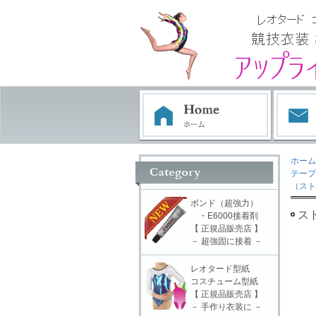
ホーム
テープ
（スト
ボンド（超強力）
スト
・E6000接着剤
【 正規品販売店 】
－ 超強固に接着 －
レオタード型紙
コスチューム型紙
【 正規品販売店 】
－ 手作り衣装に －