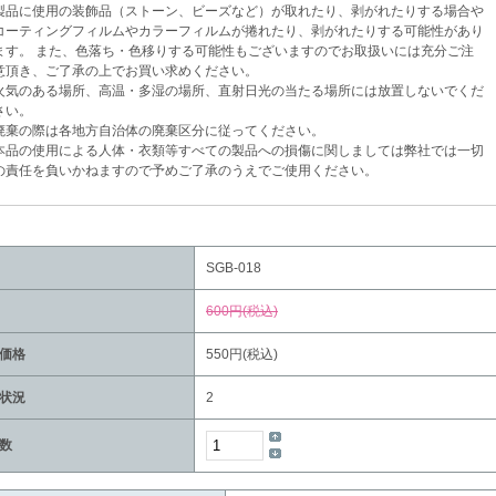
品に使用の装飾品（ストーン、ビーズなど）が取れたり、剥がれたりする場合や
ティングフィルムやカラーフィルムが捲れたり、剥がれたりする可能性があり
。 また、色落ち・色移りする可能性もございますのでお取扱いには充分ご注
き、ご了承の上でお買い求めください。
気のある場所、高温・多湿の場所、直射日光の当たる場所には放置しないでくだ
い。
棄の際は各地方自治体の廃棄区分に従ってください。
品の使用による人体・衣類等すべての製品への損傷に関しましては弊社では一切
任を負いかねますので予めご了承のうえでご使用ください。
SGB-018
600円(税込)
価格
550円(税込)
状況
2
数