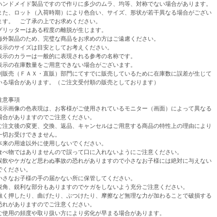
ンドメイド製品ですので作りに多少のムラ、均等、対称でない場合があります。
、ロット（入荷時期）により色合い、サイズ、形状が若干異なる場合がござい
。 ご了承の上でお求めください。
リッターはある程度の離脱が生じます。
外製品のため、完璧な商品をお求めの方はご遠慮ください。
示のサイズは目安としてお考えください。
示のカラーは一般的に表現される参考の名称です。
示の在庫数量をご用意できない場合がございます。
売（ＦＡＸ・直販）部門にてすでに販売しているために在庫数に誤差が生じて
場合があります。（ご注文受付順の販売としております）
意事項
示画像の色表現は、お客様がご使用されているモニター（画面）によって異なる
がありますのでご注意ください。
注文後の変更、交換、返品、キャンセルはご用意する商品の特性上の理由により
お受けできません。
来の用途以外に使用しないでください。
べ物ではありませんので誤って口に入れないようにご注意ください。
飲やケガなど思わぬ事故の恐れがありますので小さなお子様には絶対に与えない
ください。
さなお子様の手の届かない所に保管してください。
角、鋭利な部分もありますのでケガをしないよう充分ご注意ください。
く押したり、曲げたり、ぶつけたり、摩擦など無理な力が加わることで破損する
がありますのでご注意ください。
使用の頻度や取り扱い方により劣化が早まる場合があります。