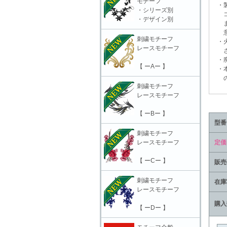
モチーフ
・製
・シリーズ別
コー
・デザイン別
ます
意頂
刺繍モチーフ
・火
レースモチーフ
さ
・廃
【 ーAー 】
・本
の責
刺繍モチーフ
レースモチーフ
【 ーBー 】
型番
刺繍モチーフ
レースモチーフ
定価
【 ーCー 】
販売
刺繍モチーフ
在庫
レースモチーフ
購入
【 ーDー 】