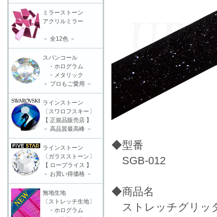
ミラーストーン
アクリルミラー
－ 全12色 －
スパンコール
・ホログラム
・メタリック
－ プロもご愛用 －
ラインストーン
〔スワロフスキー〕
【 正規品販売店 】
－ 高品質最高峰 －
◆型番
ラインストーン
〔ガラスストーン〕
SGB-012
【 ロープライス 】
－ お買い得価格 －
◆商品名
無地生地
〔ストレッチ生地〕
ストレッチグリッターブ
・ホログラム