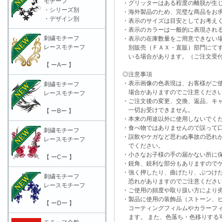
モチーフ
・グリッターはある程度の離脱が生
・シリーズ別
・海外製品のため、完璧な商品をお求
・デザイン別
・表示のサイズは目安としてお考え
・表示のカラーは一般的に表現される
刺繍モチーフ
・表示の在庫数量をご用意できない
レースモチーフ
別販売（ＦＡＸ・直販）部門にてす
いる場合があります。（ご注文受付
【 ーAー 】
◎注意事項
・表示画像の色表現は、お客様がご使
刺繍モチーフ
場合がありますのでご注意くださ
レースモチーフ
・ご注文後の変更、交換、返品、キャ
一切お受けできません。
【 ーBー 】
・本来の用途以外に使用しないでく
・食べ物ではありませんので誤って口
刺繍モチーフ
・誤飲やケガなど思わぬ事故の恐れが
レースモチーフ
でください。
・小さなお子様の手の届かない所に保
【 ーCー 】
・鋭角、鋭利な部分もありますのでケ
・強く押したり、曲げたり、ぶつけた
刺繍モチーフ
恐れがありますのでご注意くださ
レースモチーフ
・ご使用の頻度や取り扱い方により劣
・製品に使用の装飾品（ストーン、ビ
【 ーDー 】
コーティングフィルムやカラーフィ
ます。 また、色落ち・色移りする可