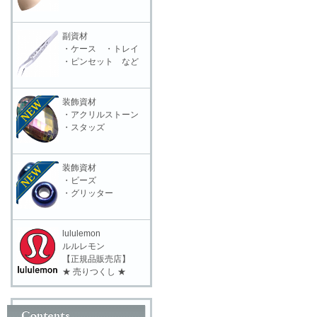
副資材
・ケース ・トレイ
・ピンセット など
装飾資材
・アクリルストーン
・スタッズ
装飾資材
・ビーズ
・グリッター
lululemon
ルルレモン
【正規品販売店】
★ 売りつくし ★