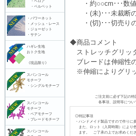
・ベロア
・約○○cm･･･数
・ベルベット
・(未)･･･未裁断
・パワーネット
・(切)･･･切売り
・メッシュ・レース
・ジョーゼット
・サテン
◆商品コメント
ハギレ生地
ストレッチグリッタ
おトク生地
ブレードは伸縮性の
《現品限り》
※伸縮によりグリッ
スパンコール
モチーフ
・シングルモチーフ
ご注文前に必ず下記の特
各事項、説明等につい
スパンコール
モチーフ
・ペアモチーフ
◎特記事項
・ブレードモチーフ
・ハンドメイド製品ですので作りに多
また、ロット（入荷時期）により色
スパンコール
ます。 ご了承の上でお求めくだ