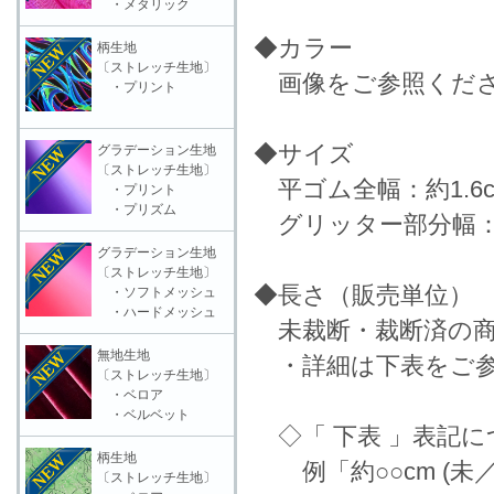
・メタリック
◆カラー
柄生地
〔ストレッチ生地〕
画像をご参照くだ
・プリント
◆サイズ
グラデーション生地
〔ストレッチ生地〕
平ゴム全幅：約1.6c
・プリント
・プリズム
グリッター部分幅：約
グラデーション生地
〔ストレッチ生地〕
◆長さ（販売単位）
・ソフトメッシュ
・ハードメッシュ
未裁断・裁断済の商
無地生地
・詳細は下表をご参
〔ストレッチ生地〕
・ベロア
・ベルベット
◇「 下表 」表記に
柄生地
例「約○○cm (未
〔ストレッチ生地〕