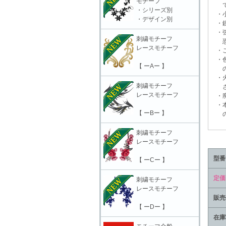
モチーフ
で
・シリーズ別
・小
・デザイン別
・鋭
・強
刺繍モチーフ
恐れ
レースモチーフ
・ご
・色
【 ーAー 】
の上
・火
刺繍モチーフ
さ
レースモチーフ
・廃
・本
【 ーBー 】
の責
刺繍モチーフ
レースモチーフ
型番
【 ーCー 】
定価
刺繍モチーフ
レースモチーフ
販売
【 ーDー 】
在庫