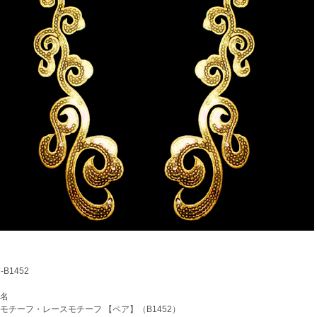
B1452
名
チーフ・レースモチーフ 【ペア】（B1452）