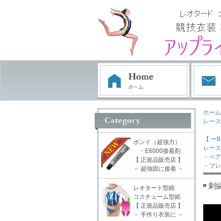
ホーム
レース
【 ーB
ボンド（超強力）
レース
・E6000接着剤
・ペア
【 正規品販売店 】
・ブレ
－ 超強固に接着 －
刺
レオタード型紙
コスチューム型紙
【 正規品販売店 】
－ 手作り衣装に －