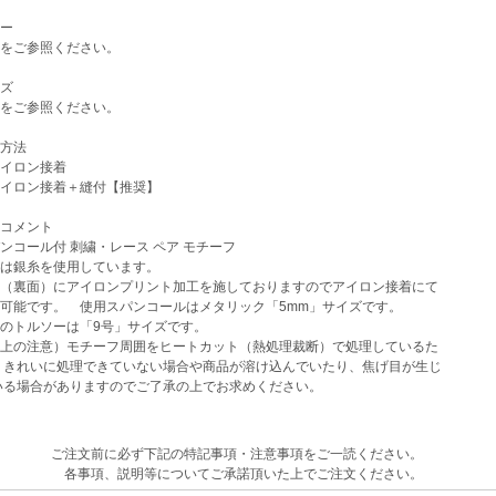
ー
をご参照ください。
ズ
をご参照ください。
方法
イロン接着
イロン接着＋縫付【推奨】
コメント
コール付 刺繍・レース ペア モチーフ
は銀糸を使用しています。
（裏面）にアイロンプリント加工を施しておりますのでアイロン接着にて
可能です。 使用スパンコールはメタリック「5mm」サイズです。
のトルソーは「9号」サイズです。
上の注意）モチーフ周囲をヒートカット（熱処理裁断）で処理しているた
きれいに処理できていない場合や商品が溶け込んでいたり、焦げ目が生じ
る場合がありますのでご了承の上でお求めください。
ご注文前に必ず下記の特記事項・注意事項をご一読ください。
各事項、説明等についてご承諾頂いた上でご注文ください。