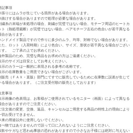
記事項
張りにはムラが生じている箇所がある場合があります。
けする場合がありますので処理が必要な場合があります。
繍糸の末端が未処理の場合、刺繍が完璧ではない場合、モチーフ周辺のヒートカ
（熱処理裁断）が完璧ではない場合、ペアモチーフ左右の色合いが若干異なる
があります。
ンドメイド製品ですので作りに多少のムラ、均等、対称でない場合があります。
、ロット（入荷時期）により色合い、サイズ、形状が若干異なる場合がござい
。 ご了承の上でお求めください。
外製品のため、完璧な商品をお求めの方はご遠慮ください。
示のサイズは目安としてお考えください。
示のカラーは一般的に表現される参考の名称です。
示の在庫数量をご用意できない場合がございます。
売（ＦＡＸ・直販）部門にてすでに販売しているために在庫数に誤差が生じて
場合があります。（ご注文受付順の販売としております）
意事項
示画像の色表現は、お客様がご使用されているモニター（画面）によって異なる
がありますのでご注意ください。
注文後の変更、交換、返品、キャンセルはご用意する商品の特性上の理由により
お受けできません。
来の用途以外に使用しないでください。
べ物ではありませんので誤って口に入れないようにご注意ください。
飲やケガなど思わぬ事故の恐れがありますので小さなお子様には絶対に与えない