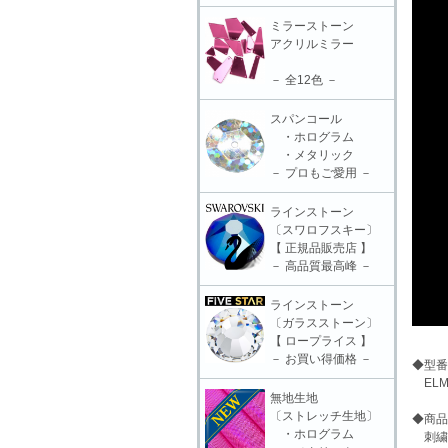
ミラーストーン
アクリルミラー
－ 全12色 －
スパンコール
・ホログラム
・メタリック
－ プロもご愛用 －
ラインストーン
〔スワロフスキー〕
【 正規品販売店 】
－ 高品質最高峰 －
ラインストーン
〔ガラスストーン〕
【 ロープライス 】
－ お買い得価格 －
◆型番
ELM-
無地生地
〔ストレッチ生地〕
◆商品
・ホログラム
刺繍モ