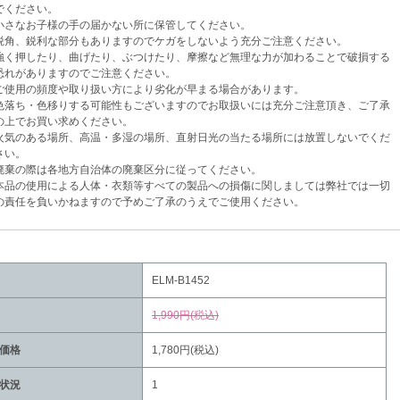
ください。
さなお子様の手の届かない所に保管してください。
角、鋭利な部分もありますのでケガをしないよう充分ご注意ください。
く押したり、曲げたり、ぶつけたり、摩擦など無理な力が加わることで破損する
がありますのでご注意ください。
使用の頻度や取り扱い方により劣化が早まる場合があります。
落ち・色移りする可能性もございますのでお取扱いには充分ご注意頂き、ご了承
でお買い求めください。
気のある場所、高温・多湿の場所、直射日光の当たる場所には放置しないでくだ
い。
棄の際は各地方自治体の廃棄区分に従ってください。
品の使用による人体・衣類等すべての製品への損傷に関しましては弊社では一切
任を負いかねますので予めご了承のうえでご使用ください。
ELM-B1452
1,990円(税込)
価格
1,780円(税込)
状況
1