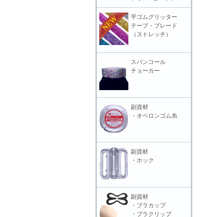
平ゴムグリッター
テープ・ブレード
（ストレッチ）
スパンコール
チョーカー
副資材
・オペロンゴム糸
副資材
・ホック
副資材
・ブラカップ
・ブラクリップ