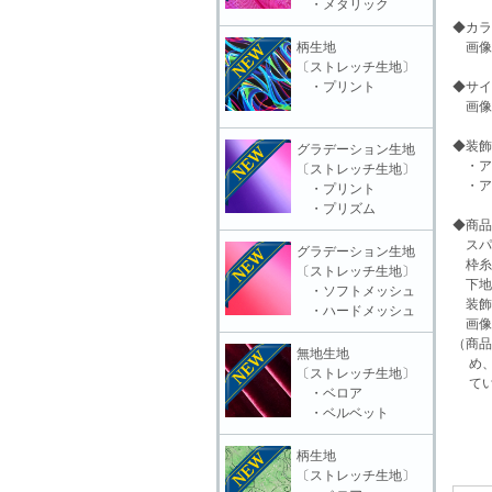
・メタリック
◆カラ
柄生地
画像
〔ストレッチ生地〕
・プリント
◆サイ
画像
◆装飾
グラデーション生地
・ア
〔ストレッチ生地〕
・ア
・プリント
・プリズム
◆商品
スパン
グラデーション生地
枠糸
〔ストレッチ生地〕
下地
・ソフトメッシュ
装飾
・ハードメッシュ
画像
（商品
無地生地
め、
〔ストレッチ生地〕
てい
・ベロア
・ベルベット
柄生地
〔ストレッチ生地〕