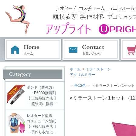
ホーム
>
ミラーストーン
アクリルミラー
－ 全12色 －
> ミラーストーン 1セット（12
ボンド（超強力）
・E6000接着剤
ミラーストーン 1セット（12個入）
【 正規品販売店 】
－ 超強固に接着 －
レオタード型紙
コスチューム型紙
【 正規品販売店 】
－ 手作り衣装に －