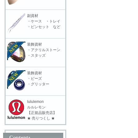
副資材
・ケース ・トレイ
・ピンセット など
装飾資材
・アクリルストーン
・スタッズ
装飾資材
・ビーズ
・グリッター
lululemon
ルルレモン
【正規品販売店】
★ 売りつくし ★