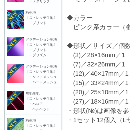
・メタリック
柄生地
◆カラー
〔ストレッチ生地〕
・プリント
ピンク系カラー（参
グラデーション生地
◆形状／サイズ／個
〔ストレッチ生地〕
・プリント
(3)／28×16mm／1 
・プリズム
(7)／32×26mm／1 
グラデーション生地
〔ストレッチ生地〕
(12)／40×17mm／1
・ソフトメッシュ
(15)／33×24mm／1
・ハードメッシュ
(20)／25×10mm／1
無地生地
〔ストレッチ生地〕
(27)／18×16mm／1
・ベロア
・ベルベット
・形状(№)は画像を
・1セット12個入（L
柄生地
〔ストレッチ生地〕