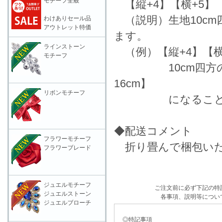
モチーフ全般
【縦+4】【横+5】
（説明）生地10c
わけありセール品
アウトレット特価
ます。
ラインストーン
（例）【縦+4】【横
モチーフ
10cm四方の生地
16cm】
リボンモチーフ
になることを表
◆配送コメント
フラワーモチーフ
折り畳んで梱包いた
フラワーブレード
ジュエルモチーフ
ご注文前に必ず下記の特
ジュエルストーン
各事項、説明等につい
ジュエルブローチ
◎特記事項