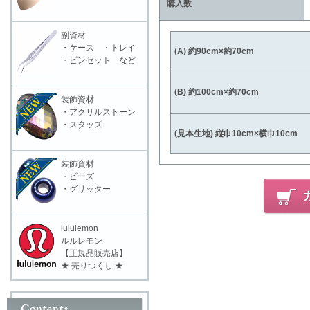
購入数
副資材
・ケース ・トレイ
(A) 約90cm×約70cm
・ピンセット など
(B) 約100cm×約70cm
装飾資材
・アクリルストーン
・スタッズ
(見本生地) 縦巾10cm×横巾10cm
装飾資材
・ビーズ
・グリッター
lululemon
ルルレモン
【正規品販売店】
★ 売りつくし ★