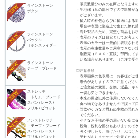
・販売数量分のみの在庫となりますの
ラインストーン
・生地端（耳の部分ですので影響がな
ボタン
がございます。
・輸入時の梱包ならびに輸送による影
場合や表面に製造上で生じた擦れ跡
・海外製品のため、完璧な商品をお求
ラインストーン
・表示のサイズは目安としてお考え
バックル
・表示のカラーは一般的に表現される
リボンスライダー
・表示の在庫数量をご用意できない
別販売（ＦＡＸ・直販）部門にてす
いる場合があります。（ご注文受付
ラインストーン
テープ・ブレード
◎注意事項
・表示画像の色表現は、お客様がご使
場合がありますのでご注意くださ
・ご注文後の変更、交換、返品、キャ
ストレッチ
一切お受けできません。
・トリム・ブレード
・本来の用途以外に使用しないでく
スパン / レース /
・食べ物ではありませんので誤って口
フリル / ピコット
・誤飲やケガなど思わぬ事故の恐れが
でください。
ノンストレッチ
・小さなお子様の手の届かない所に保
・テープ・ブレード
・鋭角、鋭利な部分もありますのでケ
スパン / レース /
・強く押したり、曲げたり、ぶつけた
フリル / ピコット
恐れがありますのでご注意くださ