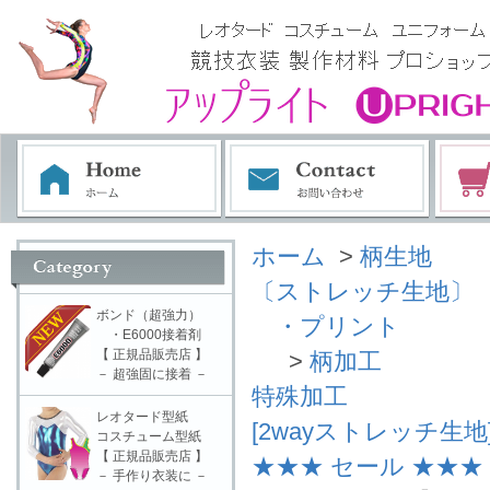
ホーム
>
柄生地
〔ストレッチ生地〕
ボンド（超強力）
・プリント
・E6000接着剤
【 正規品販売店 】
>
柄加工
－ 超強固に接着 －
特殊加工
レオタード型紙
[2wayストレッチ生地
コスチューム型紙
【 正規品販売店 】
★★★ セール ★★★
－ 手作り衣装に －