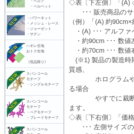
・ベロア
◇表〔下左側〕「(A) ○
・ベルベット
･･･ 販売商品の
・パワーネット
（例）「(A) 約90cm
・メッシュ・レース
・ジョーゼット
・(A) ･･･ アル
・サテン
・約90cm ･･･ 
ハギレ生地
・約70cm ･･･ 
おトク生地
(※1) 製品の製造
《現品限り》
質感、
スパンコール
ホログラムやラメ
モチーフ
・シングルモチーフ
る場合
やすでに裁断済の
スパンコール
ます。
モチーフ
・ペアモチーフ
◇表〔下右側〕「価格
・ブレードモチーフ
･･･ 左側サイズ
スパンコール