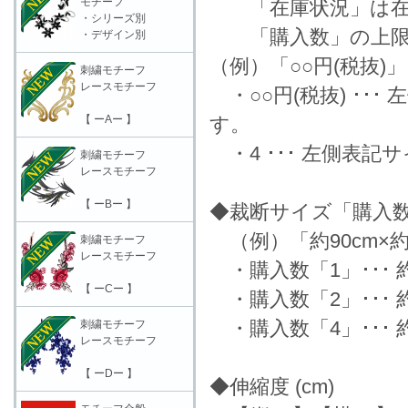
モチーフ
「在庫状況」は在
・シリーズ別
「購入数」の上限数
・デザイン別
（例）「○○円(税抜)
刺繍モチーフ
レースモチーフ
・○○円(税抜) ･･
【 ーAー 】
す。
・4 ･･･ 左側表
刺繍モチーフ
レースモチーフ
【 ーBー 】
◆裁断サイズ「購入
（例）「約90cm×約
刺繍モチーフ
レースモチーフ
・購入数「1」･･･ 約9
【 ーCー 】
・購入数「2」･･･ 約9
・購入数「4」･･･ 約1
刺繍モチーフ
レースモチーフ
【 ーDー 】
◆伸縮度 (cm)