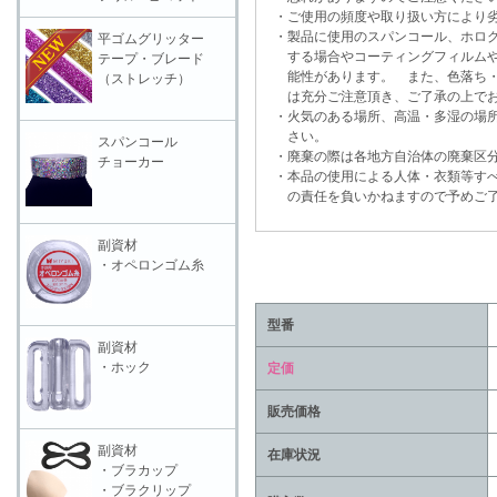
・ご使用の頻度や取り扱い方により劣
・製品に使用のスパンコール、ホログ
平ゴムグリッター
する場合やコーティングフィルムや
テープ・ブレード
能性があります。 また、色落ち・
（ストレッチ）
は充分ご注意頂き、ご了承の上でお
・火気のある場所、高温・多湿の場所
さい。
スパンコール
・廃棄の際は各地方自治体の廃棄区分
チョーカー
・本品の使用による人体・衣類等すべ
の責任を負いかねますので予めご了
副資材
・オペロンゴム糸
型番
副資材
・ホック
定価
販売価格
副資材
在庫状況
・ブラカップ
・ブラクリップ