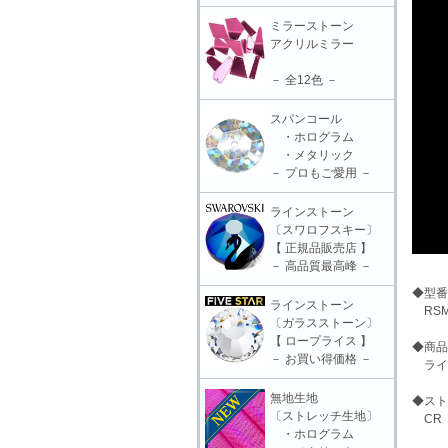
ミラーストーン
アクリルミラー
－ 全12色 －
スパンコール
・ホログラム
・メタリック
－ プロもご愛用 －
ラインストーン
〔スワロフスキー〕
【 正規品販売店 】
－ 高品質最高峰 －
◆型番
ラインストーン
RSM
〔ガラスストーン〕
【 ロープライス 】
◆商品
－ お買い得価格 －
ライン
無地生地
◆スト
〔ストレッチ生地〕
CR
・ホログラム