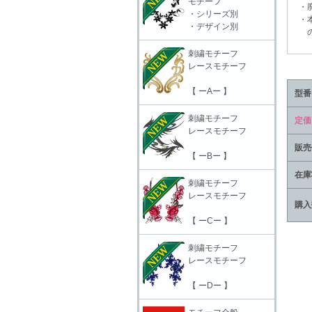
モチーフ
・廃
・シリーズ別
・本
・デザイン別
の責
刺繍モチーフ
レースモチーフ
【 ーAー 】
型番
刺繍モチーフ
定価
レースモチーフ
販売
【 ーBー 】
在庫
刺繍モチーフ
レースモチーフ
購入
【 ーCー 】
刺繍モチーフ
レースモチーフ
【 ーDー 】