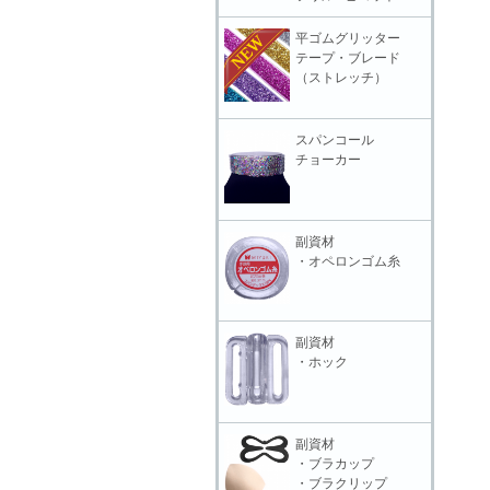
平ゴムグリッター
テープ・ブレード
（ストレッチ）
スパンコール
チョーカー
副資材
・オペロンゴム糸
副資材
・ホック
副資材
・ブラカップ
・ブラクリップ