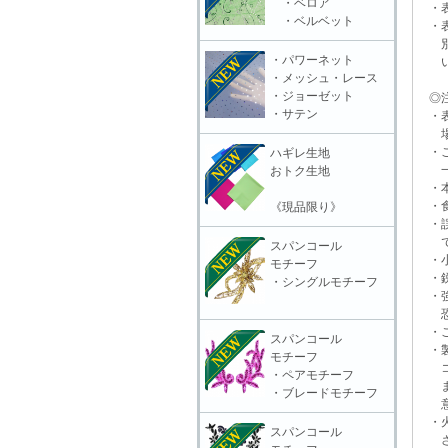
・ベロア
・表
・ベルベット
・表
別販
・パワーネット
いる
・メッシュ・レース
・ジョーゼット
◎注
・サテン
・表
場合
・ご
ハギレ生地
一切
おトク生地
・本
・食
《現品限り》
・誤
で
スパンコール
・小
モチーフ
・鋭
・シングルモチーフ
・強
恐れ
・ご
スパンコール
・製
モチーフ
コー
・ペアモチーフ
ます
・ブレードモチーフ
意頂
・火
スパンコール
さ