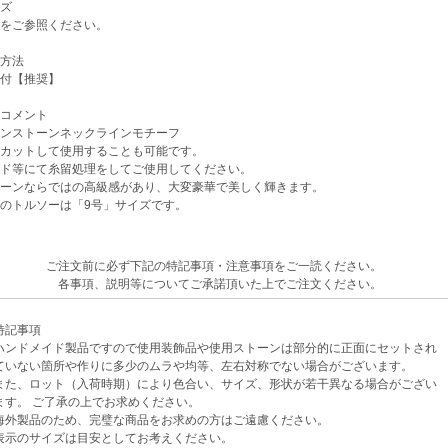
ズ
をご参照ください。
方法
付【推奨】
コメント
ンストーンネックラインモチーフ
カットして使用することも可能です。
ド等にて糸留処理をしてご使用してください。
ーンならではの高級感があり、大変豪華で美しく輝きます。
のトルソーは「9号」サイズです。
ご注文前に必ず下記の特記事項・注意事項をご一読ください。
各事項、説明等についてご承諾頂いた上でご注文ください。
記事項
ンドメイド製品ですので使用装飾品や使用ストーンは部分的に正面にセットされ
ない箇所や作りに多少のムラや均等、左右対称でない場合がございます。
、ロット（入荷時期）により色合い、サイズ、形状が若干異なる場合がござい
。 ご了承の上でお求めください。
外製品のため、完璧な商品をお求めの方はご遠慮ください。
示のサイズは目安としてお考えください。