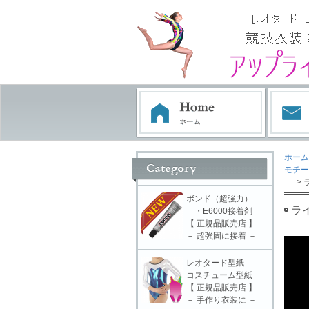
ホーム
モチー
> 
ボンド（超強力）
ラ
・E6000接着剤
【 正規品販売店 】
－ 超強固に接着 －
レオタード型紙
コスチューム型紙
【 正規品販売店 】
－ 手作り衣装に －