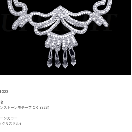
-323
名
ストーンモチーフ CR（323）
ーンカラー
（クリスタル）