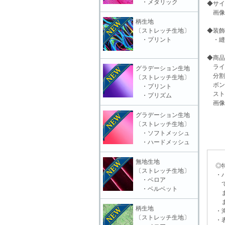
・メタリック
◆サイ
画像
柄生地
〔ストレッチ生地〕
◆装飾
・プリント
・縫
◆商品
ライ
グラデーション生地
分割
〔ストレッチ生地〕
ボン
・プリント
スト
・プリズム
画像
グラデーション生地
〔ストレッチ生地〕
・ソフトメッシュ
・ハードメッシュ
無地生地
◎特
〔ストレッチ生地〕
・ハ
・ベロア
てい
・ベルベット
また
ます
柄生地
・海
〔ストレッチ生地〕
・表