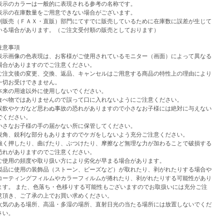
示のカラーは一般的に表現される参考の名称です。
示の在庫数量をご用意できない場合がございます。
売（ＦＡＸ・直販）部門にてすでに販売しているために在庫数に誤差が生じて
場合があります。（ご注文受付順の販売としております）
意事項
示画像の色表現は、お客様がご使用されているモニター（画面）によって異なる
がありますのでご注意ください。
注文後の変更、交換、返品、キャンセルはご用意する商品の特性上の理由により
お受けできません。
来の用途以外に使用しないでください。
べ物ではありませんので誤って口に入れないようにご注意ください。
飲やケガなど思わぬ事故の恐れがありますので小さなお子様には絶対に与えない
ください。
さなお子様の手の届かない所に保管してください。
角、鋭利な部分もありますのでケガをしないよう充分ご注意ください。
く押したり、曲げたり、ぶつけたり、摩擦など無理な力が加わることで破損する
がありますのでご注意ください。
使用の頻度や取り扱い方により劣化が早まる場合があります。
品に使用の装飾品（ストーン、ビーズなど）が取れたり、剥がれたりする場合や
ティングフィルムやカラーフィルムが捲れたり、剥がれたりする可能性があり
。 また、色落ち・色移りする可能性もございますのでお取扱いには充分ご注
き、ご了承の上でお買い求めください。
気のある場所、高温・多湿の場所、直射日光の当たる場所には放置しないでくだ
い。