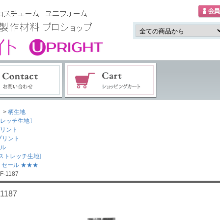
>
柄生地
レッチ生地〕
リント
プリント
ル
ayストレッチ生地]
 セール ★★★
F-1187
-1187