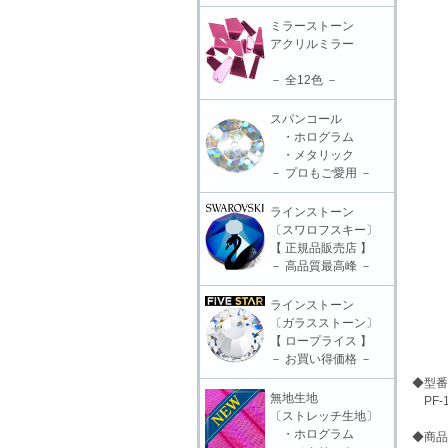
ミラーストーン
アクリルミラー
－ 全12色 －
スパンコール
・ホログラム
・メタリック
－ プロもご愛用 －
ラインストーン
〔スワロフスキー〕
【 正規品販売店 】
－ 高品質最高峰 －
ラインストーン
〔ガラスストーン〕
【 ロープライス 】
－ お買い得価格 －
◆型番
無地生地
PF-1
〔ストレッチ生地〕
・ホログラム
◆商品