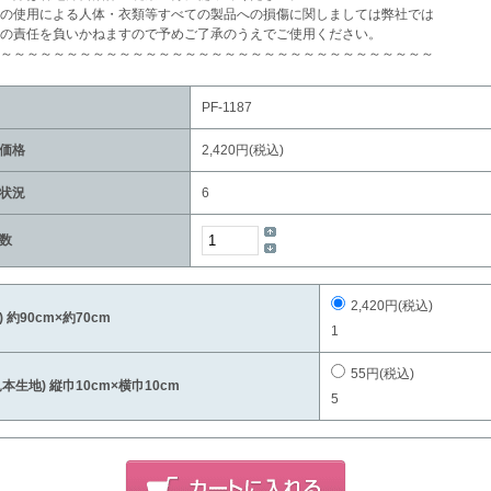
の使用による人体・衣類等すべての製品への損傷に関しましては弊社では
の責任を負いかねますので予めご了承のうえでご使用ください。
～～～～～～～～～～～～～～～～～～～～～～～～～～～～～～～～～
PF-1187
価格
2,420円(税込)
状況
6
数
2,420円(税込)
A) 約90cm×約70cm
1
55円(税込)
見本生地) 縦巾10cm×横巾10cm
5