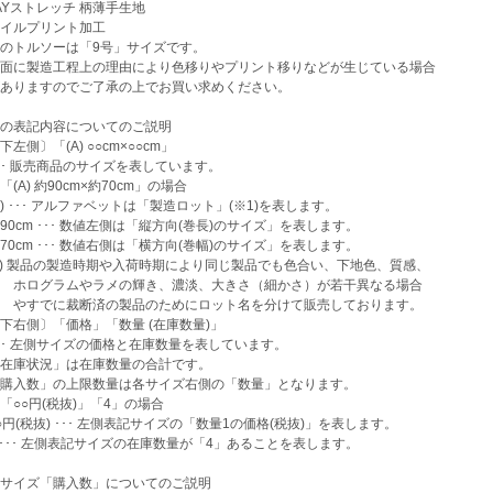
Yストレッチ 柄薄手生地
イルプリント加工
のトルソーは「9号」サイズです。
面に製造工程上の理由により色移りやプリント移りなどが生じている場合
りますのでご了承の上でお買い求めください。
の表記内容についてのご説明
左側〕「(A) ○○cm×○○cm」
 販売商品のサイズを表しています。
(A) 約90cm×約70cm」の場合
) ･･･ アルファベットは「製造ロット」(※1)を表します。
0cm ･･･ 数値左側は「縦方向(巻長)のサイズ」を表します。
0cm ･･･ 数値右側は「横方向(巻幅)のサイズ」を表します。
) 製品の製造時期や入荷時期により同じ製品でも色合い、下地色、質感、
グラムやラメの輝き、濃淡、大きさ（細かさ）が若干異なる場合
でに裁断済の製品のためにロット名を分けて販売しております。
下右側〕「価格」「数量 (在庫数量)」
 左側サイズの価格と在庫数量を表しています。
庫状況」は在庫数量の合計です。
入数」の上限数量は各サイズ右側の「数量」となります。
「○○円(税抜)」「4」の場合
円(税抜) ･･･ 左側表記サイズの「数量1の価格(税抜)」を表します。
･･･ 左側表記サイズの在庫数量が「4」あることを表します。
サイズ「購入数」についてのご説明