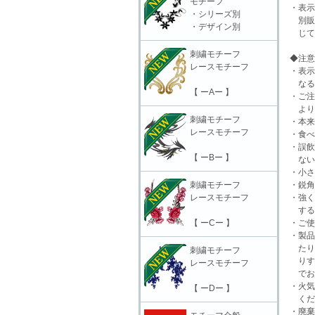
モチーフ
・表
・シリーズ別
別販
・デザイン別
じて
刺繍モチーフ
◆注意
レースモチーフ
・表示
なる
【 ーAー 】
・ご注
より
刺繍モチーフ
・本来
レースモチーフ
・食べ
・誤飲
【 ーBー 】
ない
・小さ
刺繍モチーフ
・鋭角
レースモチーフ
・強く
する
【 ーCー 】
・ご使
・製品
たり
刺繍モチーフ
りす
レースモチーフ
でお
・火気
【 ーDー 】
くだ
・廃棄