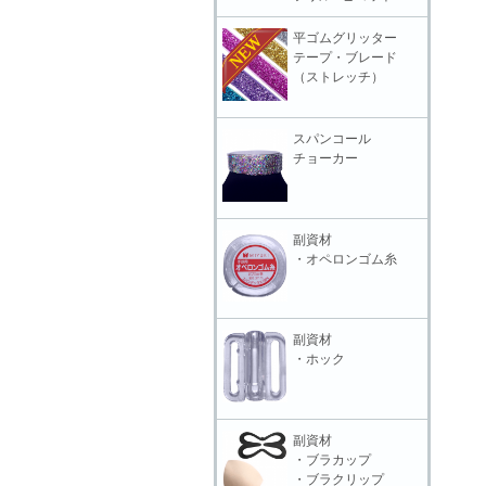
平ゴムグリッター
テープ・ブレード
（ストレッチ）
スパンコール
チョーカー
副資材
・オペロンゴム糸
副資材
・ホック
副資材
・ブラカップ
・ブラクリップ