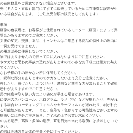
示の在庫数量をご用意できない場合がございます。
売（ＦＡＸ・直販）部門にてすでに販売しているために在庫数に誤差が生
いる場合があります。（ご注文受付順の販売としております）
事項
画像の色表現は、お客様がご使用されているモニター（画面）によって異
場合がありますのでご注意ください。
文後の変更、交換、返品、キャンセルはご用意する商品の特性上の理由に
一切お受けできません。
の用途以外に使用しないでください。
物ではありませんので誤って口に入れないようにご注意ください。
やケガなど思わぬ事故の恐れがありますので小さなお子様には絶対に与え
でください。
なお子様の手の届かない所に保管してください。
、鋭利な部分もありますのでケガをしないよう充分ご注意ください。
押したり、曲げたり、ぶつけたり、摩擦など無理な力が加わることで破損
恐れがありますのでご注意ください。
用の頻度や取り扱い方により劣化が早まる場合があります。
に使用のスパンコール、ホログラム、ラメ（箔）などが取れたり、剥がれ
する場合やコーティングフィルムやカラーフィルムが捲れたり、剥がれた
る可能性があります。 また、色落ち・色移りする可能性もございますの
取扱いには充分ご注意頂き、ご了承の上でお買い求めください。
のある場所、高温・多湿の場所、直射日光の当たる場所には放置しないで
さい。
の際は各地方自治体の廃棄区分に従ってください。