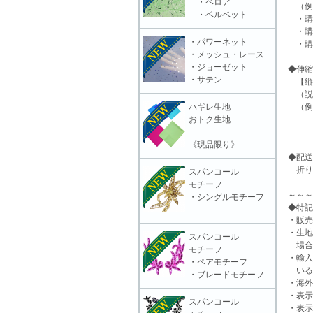
・ベロア
（例）
・ベルベット
・購入
・購入
・パワーネット
・購入
・メッシュ・レース
・ジョーゼット
◆伸縮度
・サテン
【縦+
（説明
ハギレ生地
（例）
おトク生地
10
にな
《現品限り》
◆配送
折り
スパンコール
モチーフ
～～～
・シングルモチーフ
◆特記
・販売
・生地
スパンコール
場合
モチーフ
・輸入
・ペアモチーフ
いる
・ブレードモチーフ
・海外
・表示
スパンコール
・表示