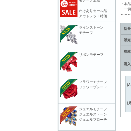
モチーフ全般
・本品
一切
わけありセール品
～～～
アウトレット特価
ラインストーン
型番
モチーフ
販売
在庫
リボンモチーフ
購入
フラワーモチーフ
(
フラワーブレード
(
ジュエルモチーフ
ジュエルストーン
ジュエルブローチ