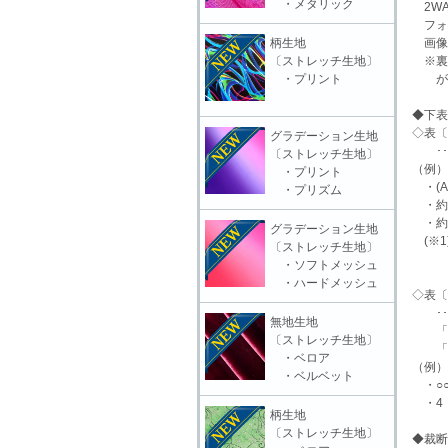
・メタリック
2WA
フォ
柄生地
画像
〔ストレッチ生地〕
※裏
・プリント
があ
◆下表
◇表〔下
グラデーション生地
･･･
〔ストレッチ生地〕
（例）「
・プリント
・(A
・プリズム
・約9
・約7
グラデーション生地
(※1
〔ストレッチ生地〕
ホロ
・ソフトメッシュ
やす
・ハードメッシュ
◇表〔
･･･
無地生地
「在
〔ストレッチ生地〕
「購
・ベロア
（例）
・ベルベット
・○○
・4 
柄生地
〔ストレッチ生地〕
◆裁断