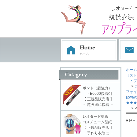
ホーム
〔スト
・プ
>
ボンド（超強力）
フォイ
・E6000接着剤
[2w
【 正規品販売店 】
★★★
－ 超強固に接着 －
> P
レオタード型紙
PF
コスチューム型紙
【 正規品販売店 】
－ 手作り衣装に －