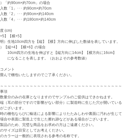
「約90cm×約70cm」の場合
数「1」･･･ 約90cm×約70cm
数「2」･･･ 約90cm×約140cm
数「4」･･･ 約180cm×約140cm
 (cm)
5】【横+5】
）生地10cm四方を【縦】【横】方向に伸ばした数値を表しています。
【縦+4】【横+6】の場合
cm四方の生地を伸ばすと【縦方向に14cm】【横方向に16cm】
ることを表します。（おおよその参考数値）
コメント
畳んで梱包いたしますのでご了承ください。
～～～～～～～～～～～～～～～～～～～～～～～～～～～～～～～～～
事項
数量分のみの在庫となりますのでサンプルのご提供はできかねます。
端（耳の部分ですので影響がない部分）に製造時に生じた穴が開いている
がございます。
時の梱包ならびに輸送による影響によりたたみしわや裏面に汚れが生じて
場合や表面に製造上で生じた擦れ跡などがある場合がございます。
製品のため、完璧な商品をお求めの方はご遠慮ください。
のサイズは目安としてお考えください。
のカラーは一般的に表現される参考の名称です。