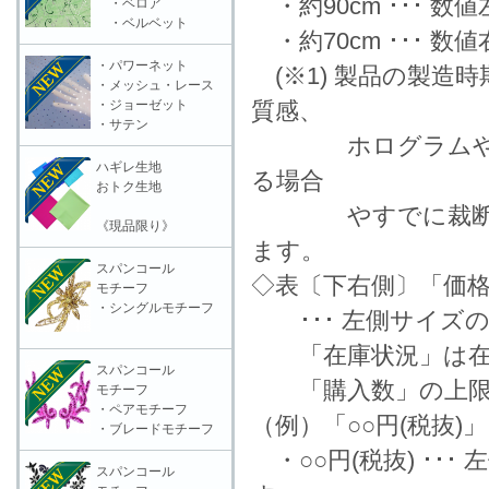
・約90cm ･･･ 
・ベロア
・ベルベット
・約70cm ･･･ 
・パワーネット
(※1) 製品の製造
・メッシュ・レース
・ジョーゼット
質感、
・サテン
ホログラムやラメ
ハギレ生地
る場合
おトク生地
やすでに裁断済の
《現品限り》
ます。
スパンコール
◇表〔下右側〕「価格
モチーフ
・シングルモチーフ
･･･ 左側サイズ
「在庫状況」は在
スパンコール
「購入数」の上限数
モチーフ
・ペアモチーフ
（例）「○○円(税抜)
・ブレードモチーフ
・○○円(税抜) ･･
スパンコール