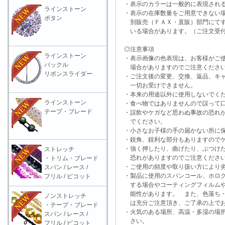
・表示のカラーは一般的に表現される
ラインストーン
・表示の在庫数量をご用意できない
ボタン
別販売（ＦＡＸ・直販）部門にてす
いる場合があります。（ご注文受付
◎注意事項
ラインストーン
・表示画像の色表現は、お客様がご使
バックル
場合がありますのでご注意くださ
リボンスライダー
・ご注文後の変更、交換、返品、キャ
一切お受けできません。
・本来の用途以外に使用しないでく
ラインストーン
・食べ物ではありませんので誤って口
テープ・ブレード
・誤飲やケガなど思わぬ事故の恐れが
でください。
・小さなお子様の手の届かない所に保
・鋭角、鋭利な部分もありますのでケ
・強く押したり、曲げたり、ぶつけた
ストレッチ
恐れがありますのでご注意くださ
・トリム・ブレード
・ご使用の頻度や取り扱い方により劣
スパン / レース /
・製品に使用のスパンコール、ホログ
フリル / ピコット
する場合やコーティングフィルムや
能性があります。 また、色落ち・
ノンストレッチ
は充分ご注意頂き、ご了承の上でお
・テープ・ブレード
・火気のある場所、高温・多湿の場所
スパン / レース /
さい。
フリル / ピコット