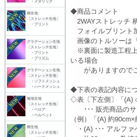
・メタリック
◆商品コメント
柄生地
〔ストレッチ生地〕
2WAYストレッチ 
・プリント
フォイルプリント
画像のトルソーは「
グラデーション生地
〔ストレッチ生地〕
※裏面に製造工程上
・プリント
・プリズム
いる場合
がありますのでご
グラデーション生地
〔ストレッチ生地〕
・ソフトメッシュ
・ハードメッシュ
◆下表の表記内容に
◇表〔下左側〕「(A) ○
無地生地
〔ストレッチ生地〕
･･･ 販売商品の
・ベロア
・ベルベット
（例）「(A) 約90cm
柄生地
・(A) ･･･ アル
〔ストレッチ生地〕