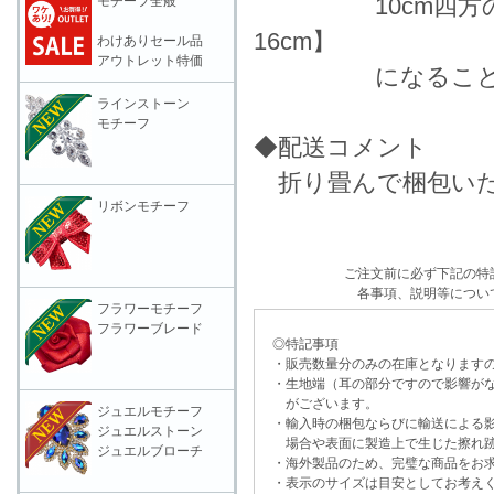
10cm四方の生地
モチーフ全般
16cm】
わけありセール品
アウトレット特価
になることを表
ラインストーン
モチーフ
◆配送コメント
折り畳んで梱包いた
リボンモチーフ
ご注文前に必ず下記の特
各事項、説明等につい
フラワーモチーフ
フラワーブレード
◎特記事項
・販売数量分のみの在庫となりますの
・生地端（耳の部分ですので影響がな
がございます。
ジュエルモチーフ
・輸入時の梱包ならびに輸送による影
ジュエルストーン
場合や表面に製造上で生じた擦れ跡
ジュエルブローチ
・海外製品のため、完璧な商品をお求
・表示のサイズは目安としてお考え