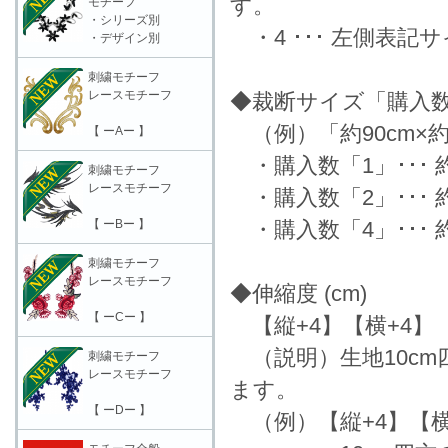
す。
モチーフ
・シリーズ別
・4 ･･･ 左側表
・デザイン別
刺繍モチーフ
レースモチーフ
◆裁断サイズ「購入
（例）「約90cm×約
【 ーAー 】
・購入数「1」･･･ 約9
刺繍モチーフ
レースモチーフ
・購入数「2」･･･ 約9
【 ーBー 】
・購入数「4」･･･ 約1
刺繍モチーフ
レースモチーフ
◆伸縮度 (cm)
【 ーCー 】
【縦+4】【横+4】
（説明）生地10c
刺繍モチーフ
レースモチーフ
ます。
【 ーDー 】
（例）【縦+4】【横