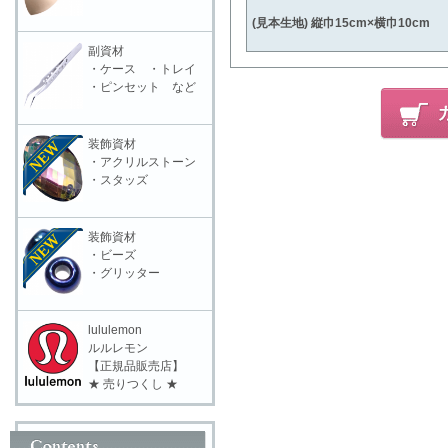
(見本生地) 縦巾15cm×横巾10cm
副資材
・ケース ・トレイ
・ピンセット など
装飾資材
・アクリルストーン
・スタッズ
装飾資材
・ビーズ
・グリッター
lululemon
ルルレモン
【正規品販売店】
★ 売りつくし ★