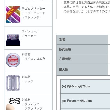
・廃棄の際は各地方自治体の廃棄区分
・本品の使用による人体・衣類等すべ
平ゴムグリッター
の責任を負いかねますので予めご了
テープ・ブレード
（ストレッチ）
スパンコール
チョーカー
型番
販売価格
副資材
・オペロンゴム糸
在庫状況
購入数
副資材
・ホック
(A) 約90cm×約70cm
副資材
(B) 約100cm×約70cm
・ブラカップ
・ブラクリップ