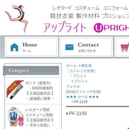
ホーム
>
柄生地
〔ストレッチ生地〕
・プリント
>
プリント
ボンド（超強力）
フォイル
・E6000接着剤
[2wayストレッチ生地]
【 正規品販売店 】
★★★ セール ★★★
－ 超強固に接着 －
> PF-1159
レオタード型紙
PF-1159
コスチューム型紙
【 正規品販売店 】
－ 手作り衣装に －