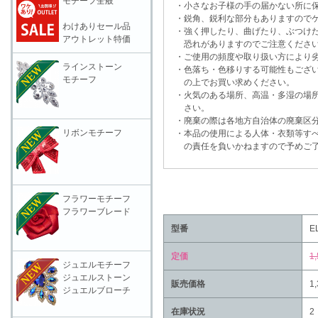
モチーフ全般
・小さなお子様の手の届かない所に保
・鋭角、鋭利な部分もありますのでケ
わけありセール品
・強く押したり、曲げたり、ぶつけた
アウトレット特価
恐れがありますのでご注意くださ
・ご使用の頻度や取り扱い方により劣
ラインストーン
・色落ち・色移りする可能性もござい
モチーフ
の上でお買い求めください。
・火気のある場所、高温・多湿の場所
さい。
・廃棄の際は各地方自治体の廃棄区分
リボンモチーフ
・本品の使用による人体・衣類等すべ
の責任を負いかねますので予めご了
フラワーモチーフ
フラワーブレード
型番
E
定価
1
ジュエルモチーフ
ジュエルストーン
販売価格
1
ジュエルブローチ
在庫状況
2