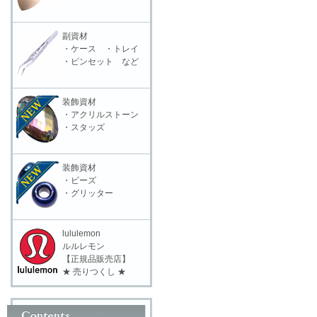
副資材
・ケース ・トレイ
・ピンセット など
装飾資材
・アクリルストーン
・スタッズ
装飾資材
・ビーズ
・グリッター
lululemon
ルルレモン
【正規品販売店】
★ 売りつくし ★