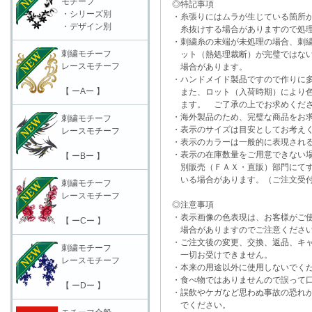
モチーフ
◎特記事項
・シリーズ別
・糸張りにはムラが生じている箇所が
・デザイン別
糸抜けする場合がありますので処理
・刺繍糸の末端が未処理の場合、刺繍
刺繍モチーフ
ット（熱処理裁断）が完璧ではない
レースモチーフ
場合があります。
・ハンドメイド製品ですので作りに多
【 ーAー 】
また、ロット（入荷時期）により色
ます。 ご了承の上でお求めくだ
・海外製品のため、完璧な商品をお求
刺繍モチーフ
・表示のサイズは目安としてお考え
レースモチーフ
・表示のカラーは一般的に表現される
・表示の在庫数量をご用意できない
【 ーBー 】
別販売（ＦＡＸ・直販）部門にてす
いる場合があります。（ご注文受付
刺繍モチーフ
レースモチーフ
◎注意事項
・表示画像の色表現は、お客様がご使
【 ーCー 】
場合がありますのでご注意くださ
・ご注文後の変更、交換、返品、キャ
刺繍モチーフ
一切お受けできません。
レースモチーフ
・本来の用途以外に使用しないでく
・食べ物ではありませんので誤って口
【 ーDー 】
・誤飲やケガなど思わぬ事故の恐れが
でください。