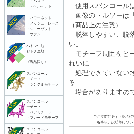
・ベロア
使用スパンコールは
・ベルベット
画像のトルソーは「
・パワーネット
・メッシュ・レース
（商品上の注意）
・ジョーゼット
脱落しやすい、脱落
・サテン
い。
ハギレ生地
おトク生地
モチーフ周囲をヒー
れいに
《現品限り》
処理できていない場
スパンコール
モチーフ
る
・シングルモチーフ
場合がありますので
スパンコール
モチーフ
・ペアモチーフ
ご注文前に必ず下記の特
・ブレードモチーフ
各事項、説明等につい
スパンコール