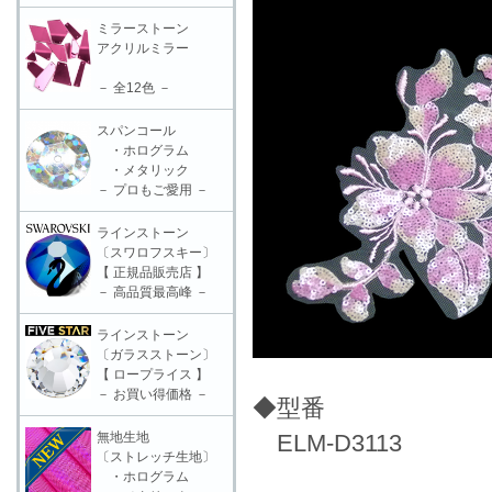
ミラーストーン
アクリルミラー
－ 全12色 －
スパンコール
・ホログラム
・メタリック
－ プロもご愛用 －
ラインストーン
〔スワロフスキー〕
【 正規品販売店 】
－ 高品質最高峰 －
ラインストーン
〔ガラスストーン〕
【 ロープライス 】
－ お買い得価格 －
◆型番
無地生地
ELM-D3113
〔ストレッチ生地〕
・ホログラム