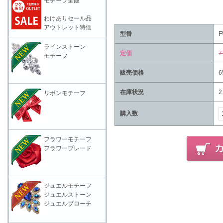
モチーフ全般
わけありセール品
アウトレット特価
型番
F
ラインストーン
定価
7
モチーフ
販売価格
6
在庫状況
2
リボンモチーフ
購入数
フラワーモチーフ
フラワーブレード
ジュエルモチーフ
ジュエルストーン
ジュエルブローチ