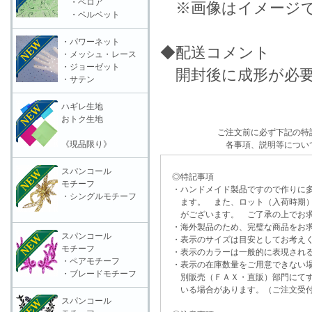
・ベロア
※画像はイメージ
・ベルベット
・パワーネット
◆配送コメント
・メッシュ・レース
・ジョーゼット
開封後に成形が必要
・サテン
ハギレ生地
おトク生地
ご注文前に必ず下記の特
《現品限り》
各事項、説明等につい
スパンコール
◎特記事項
モチーフ
・ハンドメイド製品ですので作りに多
・シングルモチーフ
ます。 また、ロット（入荷時期）
がございます。 ご了承の上でお求
・海外製品のため、完璧な商品をお求
スパンコール
・表示のサイズは目安としてお考え
モチーフ
・表示のカラーは一般的に表現される
・ペアモチーフ
・表示の在庫数量をご用意できない
・ブレードモチーフ
別販売（ＦＡＸ・直販）部門にてす
いる場合があります。（ご注文受付
スパンコール