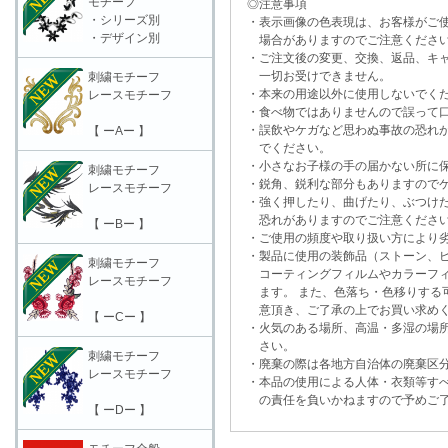
モチーフ
◎注意事項
・シリーズ別
・表示画像の色表現は、お客様がご使
・デザイン別
場合がありますのでご注意くださ
・ご注文後の変更、交換、返品、キャ
一切お受けできません。
刺繍モチーフ
・本来の用途以外に使用しないでく
レースモチーフ
・食べ物ではありませんので誤って口
・誤飲やケガなど思わぬ事故の恐れが
【 ーAー 】
でください。
・小さなお子様の手の届かない所に保
刺繍モチーフ
・鋭角、鋭利な部分もありますのでケ
レースモチーフ
・強く押したり、曲げたり、ぶつけた
恐れがありますのでご注意くださ
【 ーBー 】
・ご使用の頻度や取り扱い方により劣
・製品に使用の装飾品（ストーン、ビ
刺繍モチーフ
コーティングフィルムやカラーフィ
レースモチーフ
ます。 また、色落ち・色移りする可
意頂き、ご了承の上でお買い求めく
【 ーCー 】
・火気のある場所、高温・多湿の場所
さい。
刺繍モチーフ
・廃棄の際は各地方自治体の廃棄区分
レースモチーフ
・本品の使用による人体・衣類等すべ
の責任を負いかねますので予めご了
【 ーDー 】