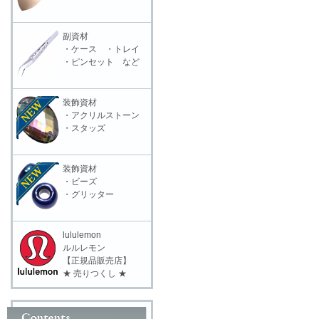
副資材
・ケース ・トレイ
・ピンセット など
装飾資材
・アクリルストーン
・スタッズ
装飾資材
・ビーズ
・グリッター
lululemon
ルルレモン
【正規品販売店】
★ 売りつくし ★