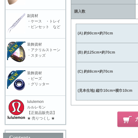
購入数
副資材
・ケース ・トレイ
・ピンセット など
(A) 約90cm×約70cm
装飾資材
・アクリルストーン
(B) 約125cm×約70cm
・スタッズ
(C) 約88cm×約70cm
装飾資材
・ビーズ
・グリッター
(見本生地) 縦巾10cm×横巾10cm
lululemon
ルルレモン
【正規品販売店】
★ 売りつくし ★