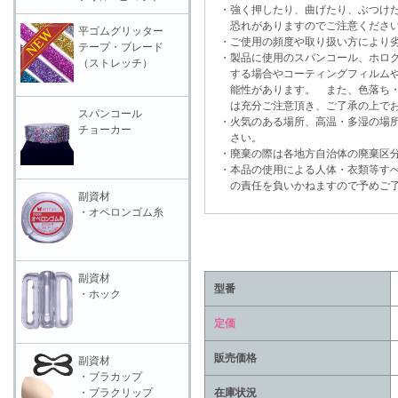
・強く押したり、曲げたり、ぶつけた
恐れがありますのでご注意くださ
平ゴムグリッター
・ご使用の頻度や取り扱い方により劣
テープ・ブレード
・製品に使用のスパンコール、ホログ
（ストレッチ）
する場合やコーティングフィルムや
能性があります。 また、色落ち・
は充分ご注意頂き、ご了承の上でお
スパンコール
・火気のある場所、高温・多湿の場所
チョーカー
さい。
・廃棄の際は各地方自治体の廃棄区分
・本品の使用による人体・衣類等すべ
の責任を負いかねますので予めご了
副資材
・オペロンゴム糸
副資材
型番
・ホック
定価
販売価格
副資材
・ブラカップ
在庫状況
・ブラクリップ