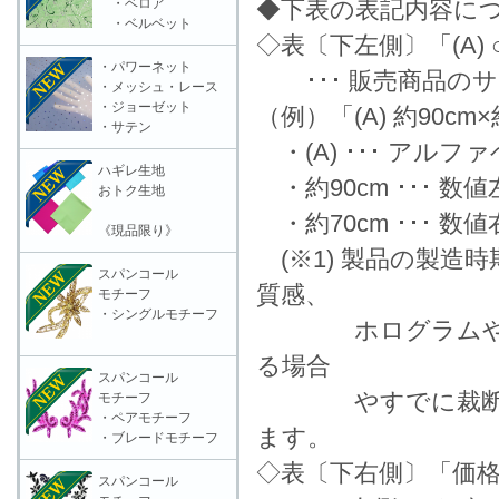
・ベロア
◆下表の表記内容に
・ベルベット
◇表〔下左側〕「(A) ○
・パワーネット
･･･ 販売商品の
・メッシュ・レース
・ジョーゼット
（例）「(A) 約90cm
・サテン
・(A) ･･･ アル
ハギレ生地
・約90cm ･･･ 
おトク生地
・約70cm ･･･ 
《現品限り》
(※1) 製品の製造
スパンコール
質感、
モチーフ
・シングルモチーフ
ホログラムやラメ
る場合
スパンコール
やすでに裁断済の
モチーフ
・ペアモチーフ
ます。
・ブレードモチーフ
◇表〔下右側〕「価格
スパンコール