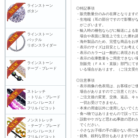
ラインストーン
◎特記事項
ボタン
・販売数量分のみの在庫となりますの
・生地端（耳の部分ですので影響がな
がございます。
・輸入時の梱包ならびに輸送による影
ラインストーン
場合や表面に製造上で生じた擦れ跡
バックル
・海外製品のため、完璧な商品をお求
リボンスライダー
・表示のサイズは目安としてお考え
・表示のカラーは一般的に表現される
・表示の在庫数量をご用意できない
ラインストーン
別販売（ＦＡＸ・直販）部門にてす
テープ・ブレード
いる場合があります。（ご注文受付
◎注意事項
・表示画像の色表現は、お客様がご使
ストレッチ
場合がありますのでご注意くださ
・トリム・ブレード
・ご注文後の変更、交換、返品、キャ
スパン / レース /
一切お受けできません。
フリル / ピコット
・本来の用途以外に使用しないでく
・食べ物ではありませんので誤って口
・誤飲やケガなど思わぬ事故の恐れが
ノンストレッチ
でください。
・テープ・ブレード
・小さなお子様の手の届かない所に保
スパン / レース /
・鋭角、鋭利な部分もありますのでケ
フリル / ピコット