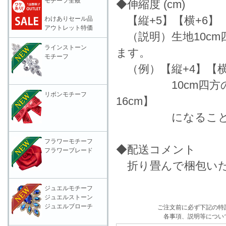
モチーフ全般
◆伸縮度 (cm)
【縦+5】【横+6】
わけありセール品
アウトレット特価
（説明）生地10c
ラインストーン
ます。
モチーフ
（例）【縦+4】【横
10cm四方の生地
リボンモチーフ
16cm】
になることを表
フラワーモチーフ
◆配送コメント
フラワーブレード
折り畳んで梱包いた
ジュエルモチーフ
ジュエルストーン
ジュエルブローチ
ご注文前に必ず下記の特
各事項、説明等につい