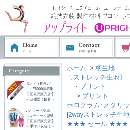
ホーム
>
柄生地
〔ストレッチ生地〕
ボンド（超強力）
・プリント
・E6000接着剤
【 正規品販売店 】
>
プリント
－ 超強固に接着 －
ホログラム･メタリ
レオタード型紙
[2wayストレッチ生地
コスチューム型紙
【 正規品販売店 】
★★★ セール ★★★
－ 手作り衣装に －