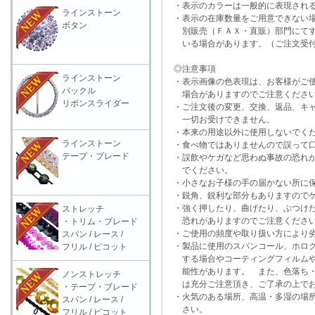
・表示のカラーは一般的に表現される
ラインストーン
・表示の在庫数量をご用意できない
ボタン
別販売（ＦＡＸ・直販）部門にてす
いる場合があります。（ご注文受付
◎注意事項
ラインストーン
・表示画像の色表現は、お客様がご使
バックル
場合がありますのでご注意くださ
リボンスライダー
・ご注文後の変更、交換、返品、キャ
一切お受けできません。
・本来の用途以外に使用しないでく
ラインストーン
・食べ物ではありませんので誤って口
テープ・ブレード
・誤飲やケガなど思わぬ事故の恐れが
でください。
・小さなお子様の手の届かない所に保
・鋭角、鋭利な部分もありますのでケ
・強く押したり、曲げたり、ぶつけた
ストレッチ
恐れがありますのでご注意くださ
・トリム・ブレード
・ご使用の頻度や取り扱い方により劣
スパン / レース /
・製品に使用のスパンコール、ホログ
フリル / ピコット
する場合やコーティングフィルムや
能性があります。 また、色落ち・
ノンストレッチ
は充分ご注意頂き、ご了承の上でお
・テープ・ブレード
・火気のある場所、高温・多湿の場所
スパン / レース /
さい。
フリル / ピコット