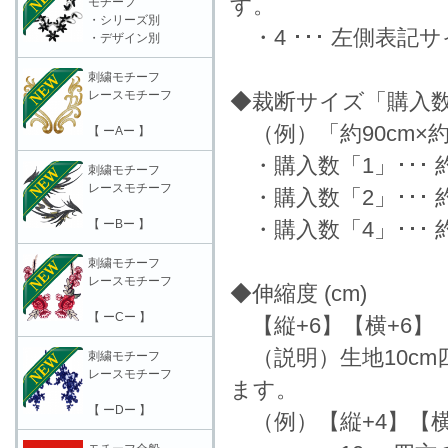
す。
モチーフ
・シリーズ別
・4 ･･･ 左側表
・デザイン別
刺繍モチーフ
レースモチーフ
◆裁断サイズ「購入
（例）「約90cm×約
【 ーAー 】
・購入数「1」･･･ 約9
刺繍モチーフ
レースモチーフ
・購入数「2」･･･ 約9
【 ーBー 】
・購入数「4」･･･ 約1
刺繍モチーフ
レースモチーフ
◆伸縮度 (cm)
【 ーCー 】
【縦+6】【横+6】
（説明）生地10c
刺繍モチーフ
レースモチーフ
ます。
【 ーDー 】
（例）【縦+4】【横