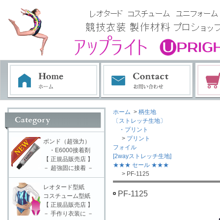
ホーム
>
柄生地
〔ストレッチ生地〕
・プリント
>
プリント
ボンド（超強力）
フォイル
・E6000接着剤
[2wayストレッチ生地]
【 正規品販売店 】
★★★ セール ★★★
－ 超強固に接着 －
> PF-1125
レオタード型紙
PF-1125
コスチューム型紙
【 正規品販売店 】
－ 手作り衣装に －