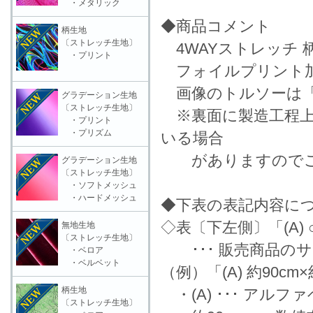
・メタリック
◆商品コメント
柄生地
〔ストレッチ生地〕
4WAYストレッチ 
・プリント
フォイルプリント
画像のトルソーは「
グラデーション生地
〔ストレッチ生地〕
※裏面に製造工程上
・プリント
・プリズム
いる場合
がありますのでご
グラデーション生地
〔ストレッチ生地〕
・ソフトメッシュ
・ハードメッシュ
◆下表の表記内容に
◇表〔下左側〕「(A) ○
無地生地
〔ストレッチ生地〕
･･･ 販売商品の
・ベロア
・ベルベット
（例）「(A) 約90cm
柄生地
・(A) ･･･ アル
〔ストレッチ生地〕