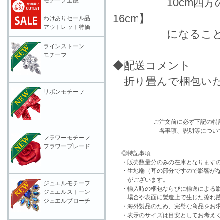
10cm四方の生地
モチーフ全般
16cm】
わけありセール品
アウトレット特価
になることを表
ラインストーン
モチーフ
◆配送コメント
折り畳んで梱包いた
リボンモチーフ
ご注文前に必ず下記の特
各事項、説明等につい
フラワーモチーフ
フラワーブレード
◎特記事項
・販売数量分のみの在庫となりますの
・生地端（耳の部分ですので影響がな
がございます。
ジュエルモチーフ
・輸入時の梱包ならびに輸送による影
ジュエルストーン
場合や表面に製造上で生じた擦れ跡
ジュエルブローチ
・海外製品のため、完璧な商品をお求
・表示のサイズは目安としてお考え