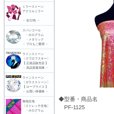
ミラーストーン
アクリルミラー
－ 全12色 －
スパンコール
・ホログラム
・メタリック
－ プロもご愛用 －
ラインストーン
〔スワロフスキー〕
【 正規品販売店 】
－ 高品質最高峰 －
ラインストーン
〔ガラスストーン〕
【 ロープライス 】
－ お買い得価格 －
◆型番・商品名
無地生地
〔ストレッチ生地〕
PF-1125
・ホログラム