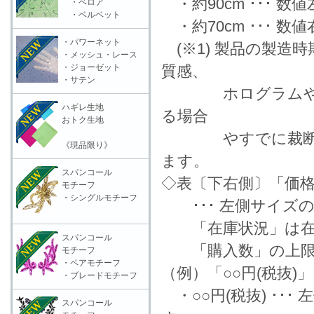
・約90cm ･･･ 
・ベロア
・ベルベット
・約70cm ･･･ 
・パワーネット
(※1) 製品の製造
・メッシュ・レース
・ジョーゼット
質感、
・サテン
ホログラムやラメ
ハギレ生地
る場合
おトク生地
やすでに裁断済の
《現品限り》
ます。
スパンコール
◇表〔下右側〕「価格
モチーフ
・シングルモチーフ
･･･ 左側サイズ
「在庫状況」は在
スパンコール
「購入数」の上限数
モチーフ
・ペアモチーフ
（例）「○○円(税抜)
・ブレードモチーフ
・○○円(税抜) ･･
スパンコール