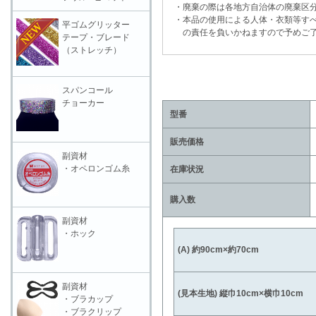
・廃棄の際は各地方自治体の廃棄区分
・本品の使用による人体・衣類等すべ
平ゴムグリッター
の責任を負いかねますので予めご了
テープ・ブレード
（ストレッチ）
スパンコール
チョーカー
型番
販売価格
副資材
・オペロンゴム糸
在庫状況
購入数
副資材
・ホック
(A) 約90cm×約70cm
副資材
(見本生地) 縦巾10cm×横巾10cm
・ブラカップ
・ブラクリップ