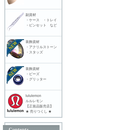
副資材
・ケース ・トレイ
・ピンセット など
装飾資材
・アクリルストーン
・スタッズ
装飾資材
・ビーズ
・グリッター
lululemon
ルルレモン
【正規品販売店】
★ 売りつくし ★