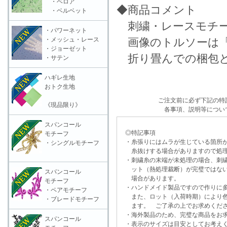
・ベロア
◆商品コメント
・ベルベット
刺繍・レースモチ
・パワーネット
・メッシュ・レース
画像のトルソーは「
・ジョーゼット
折り畳んでの梱包と
・サテン
ハギレ生地
おトク生地
ご注文前に必ず下記の特
《現品限り》
各事項、説明等につい
スパンコール
◎特記事項
モチーフ
・糸張りにはムラが生じている箇所が
・シングルモチーフ
糸抜けする場合がありますので処理
・刺繍糸の末端が未処理の場合、刺繍
ット（熱処理裁断）が完璧ではない
スパンコール
場合があります。
モチーフ
・ハンドメイド製品ですので作りに多
・ペアモチーフ
また、ロット（入荷時期）により色
・ブレードモチーフ
ます。 ご了承の上でお求めくだ
・海外製品のため、完璧な商品をお求
スパンコール
・表示のサイズは目安としてお考え