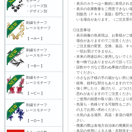
モチーフ
・表示のカラーは一般的に表現される
・シリーズ別
・表示の在庫数量をご用意できない
・デザイン別
別販売（ＦＡＸ・直販）部門にてす
いる場合があります。（ご注文受付
刺繍モチーフ
レースモチーフ
◎注意事項
・表示画像の色表現は、お客様がご使
【 ーAー 】
場合がありますのでご注意くださ
・ご注文後の変更、交換、返品、キャ
刺繍モチーフ
一切お受けできません。
レースモチーフ
・本来の用途以外に使用しないでく
・食べ物ではありませんので誤って口
【 ーBー 】
・誤飲やケガなど思わぬ事故の恐れが
でください。
刺繍モチーフ
・小さなお子様の手の届かない所に保
レースモチーフ
・鋭角、鋭利な部分もありますのでケ
・強く押したり、曲げたり、ぶつけた
【 ーCー 】
恐れがありますのでご注意くださ
・ご使用の頻度や取り扱い方により劣
・色落ち・色移りする可能性もござい
刺繍モチーフ
の上でお買い求めください。
レースモチーフ
・火気のある場所、高温・多湿の場所
さい。
【 ーDー 】
・廃棄の際は各地方自治体の廃棄区分
・本品の使用による人体・衣類等すべ