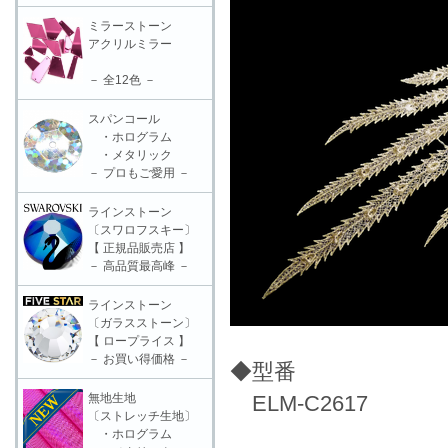
ミラーストーン
アクリルミラー
－ 全12色 －
スパンコール
・ホログラム
・メタリック
－ プロもご愛用 －
ラインストーン
〔スワロフスキー〕
【 正規品販売店 】
－ 高品質最高峰 －
ラインストーン
〔ガラスストーン〕
【 ロープライス 】
－ お買い得価格 －
◆型番
無地生地
ELM-C2617
〔ストレッチ生地〕
・ホログラム