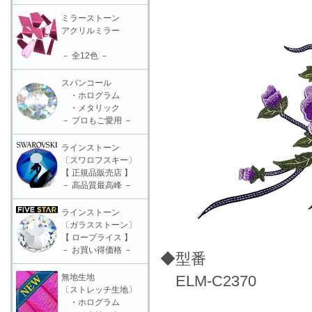
ミラーストーン
アクリルミラー
－ 全12色 －
スパンコール
・ホログラム
・メタリック
－ プロもご愛用 －
ラインストーン
〔スワロフスキー〕
【 正規品販売店 】
－ 高品質最高峰 －
ラインストーン
〔ガラスストーン〕
【 ロープライス 】
－ お買い得価格 －
◆型番
無地生地
ELM-C2370
〔ストレッチ生地〕
・ホログラム