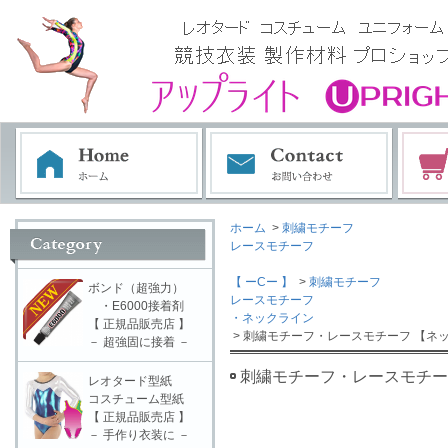
ホーム
>
刺繍モチーフ
レースモチーフ
【 ーCー 】
>
刺繍モチーフ
ボンド（超強力）
レースモチーフ
・E6000接着剤
・ネックライン
【 正規品販売店 】
> 刺繍モチーフ・レースモチーフ 【ネッ
－ 超強固に接着 －
刺繍モチーフ・レースモチーフ
レオタード型紙
コスチューム型紙
【 正規品販売店 】
－ 手作り衣装に －