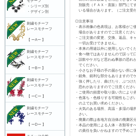
モチーフ
別販売（ＦＡＸ・直販）部門にてす
・シリーズ別
いる場合があります。（ご注文受付
・デザイン別
◎注意事項
刺繍モチーフ
・表示画像の色表現は、お客様がご使
レースモチーフ
場合がありますのでご注意くださ
・ご注文後の変更、交換、返品、キャ
【 ーAー 】
一切お受けできません。
・本来の用途以外に使用しないでく
刺繍モチーフ
・食べ物ではありませんので誤って口
レースモチーフ
・誤飲やケガなど思わぬ事故の恐れが
でください。
【 ーBー 】
・小さなお子様の手の届かない所に保
・鋭角、鋭利な部分もありますのでケ
刺繍モチーフ
・強く押したり、曲げたり、ぶつけた
レースモチーフ
恐れがありますのでご注意くださ
・ご使用の頻度や取り扱い方により劣
【 ーCー 】
・色落ち・色移りする可能性もござい
の上でお買い求めください。
刺繍モチーフ
・火気のある場所、高温・多湿の場所
レースモチーフ
さい。
・廃棄の際は各地方自治体の廃棄区分
【 ーDー 】
・本品の使用による人体・衣類等すべ
の責任を負いかねますので予めご了