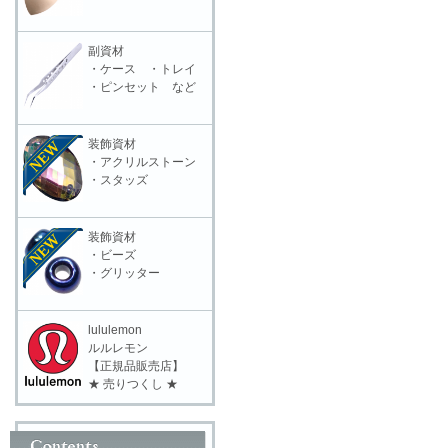
副資材
・ケース ・トレイ
・ピンセット など
装飾資材
・アクリルストーン
・スタッズ
装飾資材
・ビーズ
・グリッター
lululemon
ルルレモン
【正規品販売店】
★ 売りつくし ★