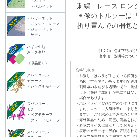
・ベロア
刺繍・レース ロン
・ベルベット
画像のトルソーは「
・パワーネット
・メッシュ・レース
折り畳んでの梱包と
・ジョーゼット
・サテン
ハギレ生地
ご注文前に必ず下記の特
おトク生地
各事項、説明等につい
《現品限り》
◎特記事項
スパンコール
・糸張りにはムラが生じている箇所が
モチーフ
糸抜けする場合がありますので処理
・シングルモチーフ
・刺繍糸の末端が未処理の場合、刺繍
ット（熱処理裁断）が完璧ではない
場合があります。
・ハンドメイド製品ですので作りに多
スパンコール
また、ロット（入荷時期）により色
モチーフ
ます。 ご了承の上でお求めくだ
・ペアモチーフ
・海外製品のため、完璧な商品をお求
・ブレードモチーフ
・表示のサイズは目安としてお考え
・表示のカラーは一般的に表現される
スパンコール
・表示の在庫数量をご用意できない