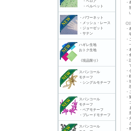
・ベロア
・表
・ベルベット
別販
いる
・パワーネット
・メッシュ・レース
◎注
・ジョーゼット
・表
・サテン
場合
・ご
一切
ハギレ生地
・本
おトク生地
・食
・誤
《現品限り》
で
・小
スパンコール
・鋭
モチーフ
・強
・シングルモチーフ
恐れ
・ご
・製
スパンコール
コー
モチーフ
ます
・ペアモチーフ
意頂
・ブレードモチーフ
・火
さ
スパンコール
・廃