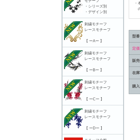
モチーフ
・本
・シリーズ別
の責
・デザイン別
刺繍モチーフ
レースモチーフ
型番
【 ーAー 】
定価
刺繍モチーフ
レースモチーフ
販売
【 ーBー 】
在庫
刺繍モチーフ
購入
レースモチーフ
【 ーCー 】
刺繍モチーフ
レースモチーフ
【 ーDー 】