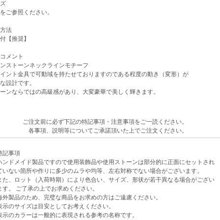
ズ
をご参照ください。
方法
付【推奨】
コメント
ンストーンネックラインモチーフ
イント金具で可動域を持たせておりますのである程度の動き（変形）が
な設計です。
ーンならではの高級感があり、大変豪華で美しく輝きます。
ご注文前に必ず下記の特記事項・注意事項をご一読ください。
各事項、説明等についてご承諾頂いた上でご注文ください。
記事項
ンドメイド製品ですので使用装飾品や使用ストーンは部分的に正面にセットされ
ない箇所や作りに多少のムラや均等、左右対称でない場合がございます。
、ロット（入荷時期）により色合い、サイズ、形状が若干異なる場合がござい
。 ご了承の上でお求めください。
外製品のため、完璧な商品をお求めの方はご遠慮ください。
示のサイズは目安としてお考えください。
示のカラーは一般的に表現される参考の名称です。