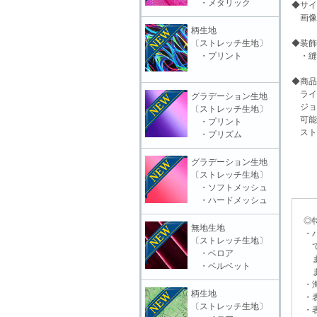
・メタリック
◆サイ
画像
柄生地
〔ストレッチ生地〕
◆装飾
・プリント
・縫
◆商品
ライ
グラデーション生地
ジョ
〔ストレッチ生地〕
可能
・プリント
スト
・プリズム
グラデーション生地
〔ストレッチ生地〕
・ソフトメッシュ
・ハードメッシュ
◎特
無地生地
・ハ
〔ストレッチ生地〕
てい
・ベロア
また
・ベルベット
ます
・海
柄生地
・表
〔ストレッチ生地〕
・表