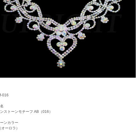
-016
名
ストーンモチーフ AB（016）
ーンカラー
（オーロラ）