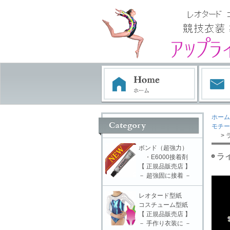
ホーム
モチー
> 
ボンド（超強力）
ラ
・E6000接着剤
【 正規品販売店 】
－ 超強固に接着 －
レオタード型紙
コスチューム型紙
【 正規品販売店 】
－ 手作り衣装に －