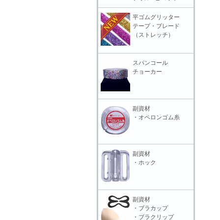
平ゴムグリッター
テープ・ブレード
（ストレッチ）
スパンコール
チョーカー
副資材
・オペロンゴム糸
副資材
・ホック
副資材
・ブラカップ
・ブラクリップ