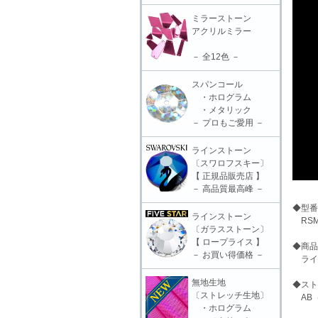
ミラーストーン
アクリルミラー
－ 全12色 －
スパンコール
・ホログラム
・メタリック
－ プロもご愛用 －
ラインストーン
〔スワロフスキー〕
【 正規品販売店 】
－ 高品質最高峰 －
◆型番
ラインストーン
RSM
〔ガラスストーン〕
【 ロープライス 】
◆商品
－ お買い得価格 －
ライン
無地生地
◆スト
〔ストレッチ生地〕
AB
・ホログラム