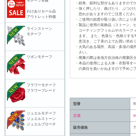
モチーフ全般
・鋭角、鋭利な部分もありますのでケ
・強く押したり、曲げたり、ぶつけた
わけありセール品
恐れがありますのでご注意くださ
アウトレット特価
・ご使用の頻度や取り扱い方により劣
・製品に使用の装飾品（ストーン、ビ
ラインストーン
コーティングフィルムやカラーフィ
モチーフ
ます。 また、色落ち・色移りする可
意頂き、ご了承の上でお買い求めく
・火気のある場所、高温・多湿の場所
さい。
リボンモチーフ
・廃棄の際は各地方自治体の廃棄区分
・本品の使用による人体・衣類等すべ
の責任を負いかねますので予めご了
フラワーモチーフ
フラワーブレード
型番
R
ジュエルモチーフ
定価
8
ジュエルストーン
ジュエルブローチ
販売価格
7