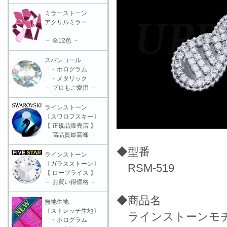
ミラーストーン
アクリルミラー
－ 全12色 －
スパンコール
・ホログラム
・メタリック
－ プロもご愛用 －
ラインストーン
〔スワロフスキー〕
【 正規品販売店 】
－ 高品質最高峰 －
◆型番
ラインストーン
〔ガラスストーン〕
RSM-519
【 ロープライス 】
－ お買い得価格 －
◆商品名
無地生地
〔ストレッチ生地〕
ラインストーンモチー
・ホログラム