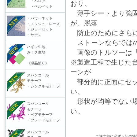
・ベロア
おり、
・ベルベット
薄手シートより強固
・パワーネット
が、脱落
・メッシュ・レース
・ジョーゼット
防止のためにさら
・サテン
ストーンならではの
ハギレ生地
画像のトルソーは「
おトク生地
※製造工程で生じた
《現品限り》
ーンが
スパンコール
部分的に正面にセッ
モチーフ
・シングルモチーフ
い、
形状が均等でない場
スパンコール
モチーフ
い。
・ペアモチーフ
・ブレードモチーフ
スパンコール
ご注文前に必ず下記の特