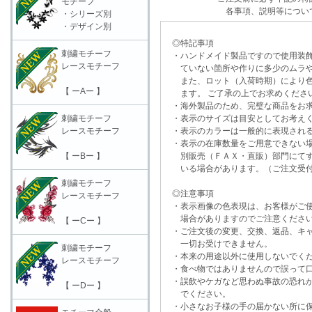
モチーフ
各事項、説明等につい
・シリーズ別
・デザイン別
◎特記事項
刺繍モチーフ
・ハンドメイド製品ですので使用装飾
レースモチーフ
ていない箇所や作りに多少のムラや
また、ロット（入荷時期）により色
【 ーAー 】
ます。 ご了承の上でお求めくださ
・海外製品のため、完璧な商品をお求
刺繍モチーフ
・表示のサイズは目安としてお考え
レースモチーフ
・表示のカラーは一般的に表現される
・表示の在庫数量をご用意できない
【 ーBー 】
別販売（ＦＡＸ・直販）部門にてす
いる場合があります。（ご注文受付
刺繍モチーフ
◎注意事項
レースモチーフ
・表示画像の色表現は、お客様がご使
場合がありますのでご注意くださ
【 ーCー 】
・ご注文後の変更、交換、返品、キャ
一切お受けできません。
刺繍モチーフ
・本来の用途以外に使用しないでく
レースモチーフ
・食べ物ではありませんので誤って口
・誤飲やケガなど思わぬ事故の恐れが
【 ーDー 】
でください。
・小さなお子様の手の届かない所に保