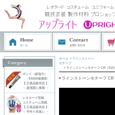
ホーム
>
ラインストーン
モチーフ
> ラインストーンモチーフ CR（519
ボンド（超強力）
ラインストーンモチーフ CR（
・E6000接着剤
【 正規品販売店 】
－ 超強固に接着 －
レオタード型紙
コスチューム型紙
【 正規品販売店 】
－ 手作り衣装に －