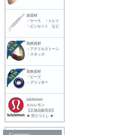
副資材
・ケース ・トレイ
・ピンセット など
装飾資材
・アクリルストーン
・スタッズ
装飾資材
・ビーズ
・グリッター
lululemon
ルルレモン
【正規品販売店】
★ 売りつくし ★