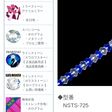
ミラーストーン
アクリルミラー
－ 全12色 －
スパンコール
・ホログラム
・メタリック
－ プロもご愛用 －
ラインストーン
〔スワロフスキー〕
【 正規品販売店 】
－ 高品質最高峰 －
ラインストーン
〔ガラスストーン〕
【 ロープライス 】
－ お買い得価格 －
◆型番
無地生地
〔ストレッチ生地〕
NSTS-725
・ホログラム