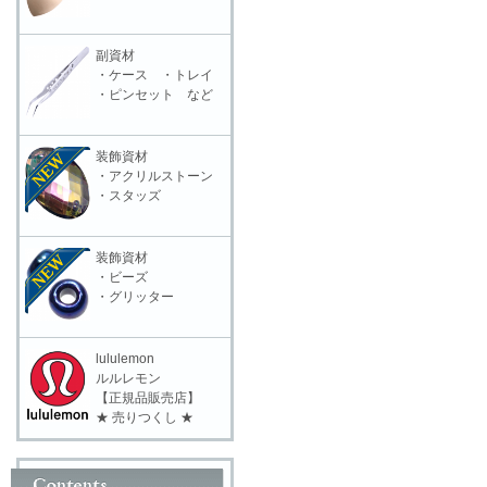
副資材
・ケース ・トレイ
・ピンセット など
装飾資材
・アクリルストーン
・スタッズ
装飾資材
・ビーズ
・グリッター
lululemon
ルルレモン
【正規品販売店】
★ 売りつくし ★