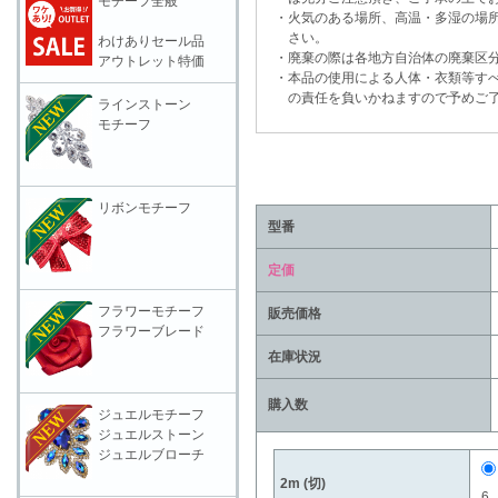
モチーフ全般
・火気のある場所、高温・多湿の場所
さい。
わけありセール品
・廃棄の際は各地方自治体の廃棄区分
アウトレット特価
・本品の使用による人体・衣類等すべ
の責任を負いかねますので予めご了
ラインストーン
モチーフ
リボンモチーフ
型番
定価
フラワーモチーフ
販売価格
フラワーブレード
在庫状況
購入数
ジュエルモチーフ
ジュエルストーン
ジュエルブローチ
2m (切)
6