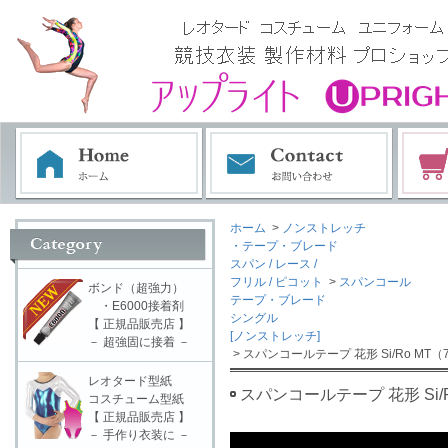
ホーム
>
ノンストレッチ
・テープ・ブレード
スパン / レース /
フリル / ピコット
>
スパンコール
ボンド（超強力）
テープ・ブレード
・E6000接着剤
シングル
【 正規品販売店 】
[ノンストレッチ]
－ 超強固に接着 －
> スパンコールテープ 花形 Si/Ro MT（
レオタード型紙
スパンコールテープ 花形 Si/R
コスチューム型紙
【 正規品販売店 】
－ 手作り衣装に －