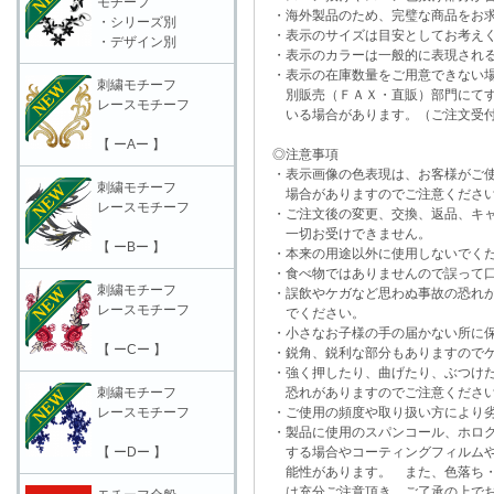
モチーフ
・海外製品のため、完璧な商品をお求
・シリーズ別
・表示のサイズは目安としてお考え
・デザイン別
・表示のカラーは一般的に表現される
・表示の在庫数量をご用意できない
刺繍モチーフ
別販売（ＦＡＸ・直販）部門にてす
レースモチーフ
いる場合があります。（ご注文受付
【 ーAー 】
◎注意事項
・表示画像の色表現は、お客様がご使
刺繍モチーフ
場合がありますのでご注意くださ
レースモチーフ
・ご注文後の変更、交換、返品、キャ
一切お受けできません。
【 ーBー 】
・本来の用途以外に使用しないでく
・食べ物ではありませんので誤って口
刺繍モチーフ
・誤飲やケガなど思わぬ事故の恐れが
レースモチーフ
でください。
・小さなお子様の手の届かない所に保
【 ーCー 】
・鋭角、鋭利な部分もありますのでケ
・強く押したり、曲げたり、ぶつけた
刺繍モチーフ
恐れがありますのでご注意くださ
レースモチーフ
・ご使用の頻度や取り扱い方により劣
・製品に使用のスパンコール、ホログ
【 ーDー 】
する場合やコーティングフィルムや
能性があります。 また、色落ち・
は充分ご注意頂き、ご了承の上でお