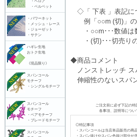
・ベロア
・ベルベット
◇「 下表 」表記に
・パワーネット
例「○○m (切)」
・メッシュ・レース
・ジョーゼット
・○○m･･･数値は
・サテン
・(切)･･･切売り
ハギレ生地
おトク生地
◆商品コメント
《現品限り》
ノンストレッチ ス
スパンコール
伸縮性のないスパン
モチーフ
・シングルモチーフ
スパンコール
ご注文前に必ず下記の特
モチーフ
各事項、説明等につい
・ペアモチーフ
・ブレードモチーフ
◎特記事項
・スパンコールは当店単品販売の商品
スパンコール
・スパン抜けやスパン色抜け部分が含