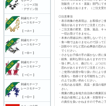
モチーフ
別販売（ＦＡＸ・直販）部門にてす
・シリーズ別
いる場合があります。（ご注文受付
・デザイン別
◎注意事項
刺繍モチーフ
・表示画像の色表現は、お客様がご使
レースモチーフ
場合がありますのでご注意くださ
・ご注文後の変更、交換、返品、キャ
【 ーAー 】
一切お受けできません。
・本来の用途以外に使用しないでく
刺繍モチーフ
・食べ物ではありませんので誤って口
レースモチーフ
・誤飲やケガなど思わぬ事故の恐れが
でください。
【 ーBー 】
・小さなお子様の手の届かない所に保
・鋭角、鋭利な部分もありますのでケ
刺繍モチーフ
・強く押したり、曲げたり、ぶつけた
レースモチーフ
恐れがありますのでご注意くださ
・ご使用の頻度や取り扱い方により劣
【 ーCー 】
・色落ち・色移りする可能性もござい
の上でお買い求めください。
刺繍モチーフ
・火気のある場所、高温・多湿の場所
レースモチーフ
さい。
・廃棄の際は各地方自治体の廃棄区分
【 ーDー 】
・本品の使用による人体・衣類等すべ
の責任を負いかねますので予めご了