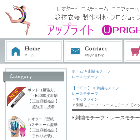
ホーム
>
刺繍モチーフ
レースモチーフ
【 ーCー 】
>
刺繍モチーフ
ボンド（超強力）
レースモチーフ
・E6000接着剤
・ネックライン
【 正規品販売店 】
> 刺繍モチーフ・レースモチーフ 【ネッ
－ 超強固に接着 －
刺繍モチーフ・レースモチーフ
レオタード型紙
コスチューム型紙
【 正規品販売店 】
－ 手作り衣装に －