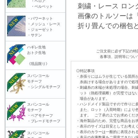
・ベロア
刺繍・レース ロン
・ベルベット
画像のトルソーは「
・パワーネット
・メッシュ・レース
折り畳んでの梱包と
・ジョーゼット
・サテン
ハギレ生地
ご注文前に必ず下記の特
おトク生地
各事項、説明等につい
《現品限り》
◎特記事項
スパンコール
・糸張りにはムラが生じている箇所が
モチーフ
糸抜けする場合がありますので処理
・シングルモチーフ
・刺繍糸の末端が未処理の場合、刺繍
ット（熱処理裁断）が完璧ではない
場合があります。
・ハンドメイド製品ですので作りに多
スパンコール
また、ロット（入荷時期）により色
モチーフ
ます。 ご了承の上でお求めくだ
・ペアモチーフ
・海外製品のため、完璧な商品をお求
・ブレードモチーフ
・表示のサイズは目安としてお考え
・表示のカラーは一般的に表現される
スパンコール
・表示の在庫数量をご用意できない