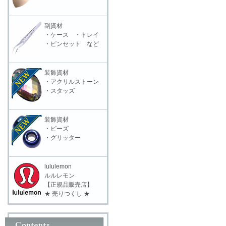
副資材
・ケース ・トレイ
・ピンセット など
装飾資材
・アクリルストーン
・スタッズ
装飾資材
・ビーズ
・グリッター
lululemon
ルルレモン
【正規品販売店】
★ 売りつくし ★