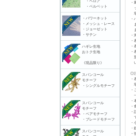
・ベロア
・刺
・ベルベット
ット
場合
・パワーネット
・ハ
・メッシュ・レース
また
・ジョーゼット
ます
・サテン
・海
・表
・表
ハギレ生地
・表
おトク生地
別販
いる
《現品限り》
◎注
スパンコール
・表
モチーフ
場合
・シングルモチーフ
・ご
一切
・本
スパンコール
・食
モチーフ
・誤
・ペアモチーフ
で
・ブレードモチーフ
・小
・鋭
スパンコール
・強