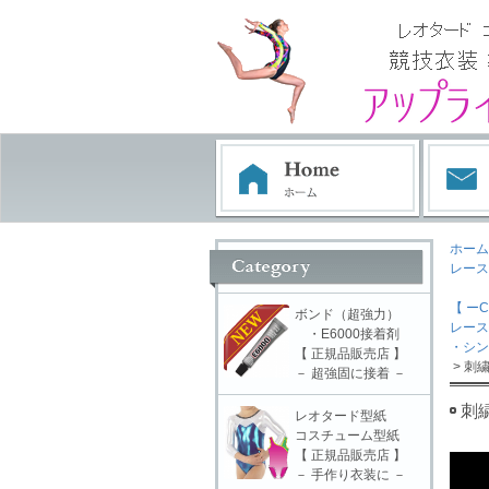
ホーム
レース
【 ーC
ボンド（超強力）
レース
・E6000接着剤
・シン
【 正規品販売店 】
> 刺
－ 超強固に接着 －
刺
レオタード型紙
コスチューム型紙
【 正規品販売店 】
－ 手作り衣装に －