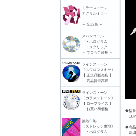
ミラーストーン
アクリルミラー
－ 全12色 －
スパンコール
・ホログラム
・メタリック
－ プロもご愛用 －
ラインストーン
〔スワロフスキー〕
【 正規品販売店 】
－ 高品質最高峰 －
ラインストーン
〔ガラスストーン〕
【 ロープライス 】
－ お買い得価格 －
◆型番
ELM-
無地生地
〔ストレッチ生地〕
◆商品
・ホログラム
刺繍モ