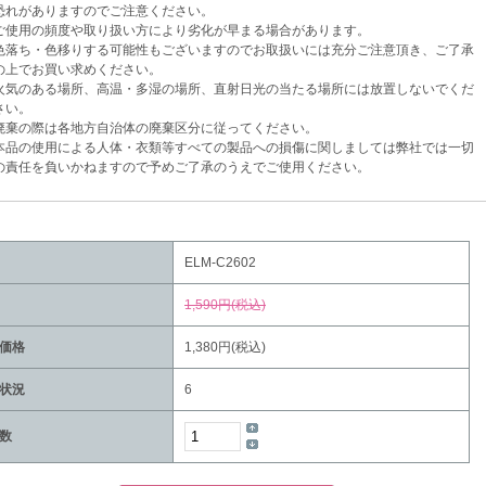
がありますのでご注意ください。
使用の頻度や取り扱い方により劣化が早まる場合があります。
落ち・色移りする可能性もございますのでお取扱いには充分ご注意頂き、ご了承
でお買い求めください。
気のある場所、高温・多湿の場所、直射日光の当たる場所には放置しないでくだ
い。
棄の際は各地方自治体の廃棄区分に従ってください。
品の使用による人体・衣類等すべての製品への損傷に関しましては弊社では一切
任を負いかねますので予めご了承のうえでご使用ください。
ELM-C2602
1,590円(税込)
価格
1,380円(税込)
状況
6
数