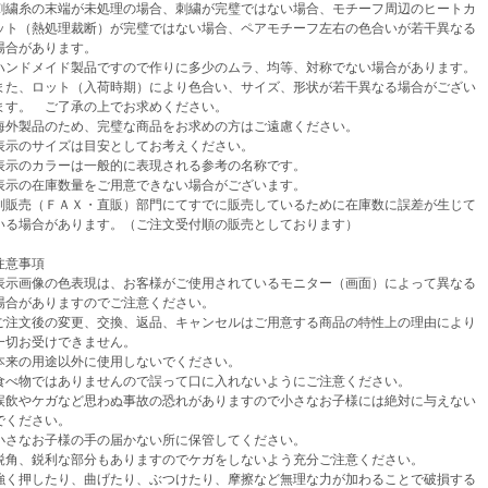
繍糸の末端が未処理の場合、刺繍が完璧ではない場合、モチーフ周辺のヒートカ
（熱処理裁断）が完璧ではない場合、ペアモチーフ左右の色合いが若干異なる
があります。
ンドメイド製品ですので作りに多少のムラ、均等、対称でない場合があります。
、ロット（入荷時期）により色合い、サイズ、形状が若干異なる場合がござい
。 ご了承の上でお求めください。
外製品のため、完璧な商品をお求めの方はご遠慮ください。
示のサイズは目安としてお考えください。
示のカラーは一般的に表現される参考の名称です。
示の在庫数量をご用意できない場合がございます。
売（ＦＡＸ・直販）部門にてすでに販売しているために在庫数に誤差が生じて
場合があります。（ご注文受付順の販売としております）
意事項
示画像の色表現は、お客様がご使用されているモニター（画面）によって異なる
がありますのでご注意ください。
注文後の変更、交換、返品、キャンセルはご用意する商品の特性上の理由により
お受けできません。
来の用途以外に使用しないでください。
べ物ではありませんので誤って口に入れないようにご注意ください。
飲やケガなど思わぬ事故の恐れがありますので小さなお子様には絶対に与えない
ください。
さなお子様の手の届かない所に保管してください。
角、鋭利な部分もありますのでケガをしないよう充分ご注意ください。
く押したり、曲げたり、ぶつけたり、摩擦など無理な力が加わることで破損する