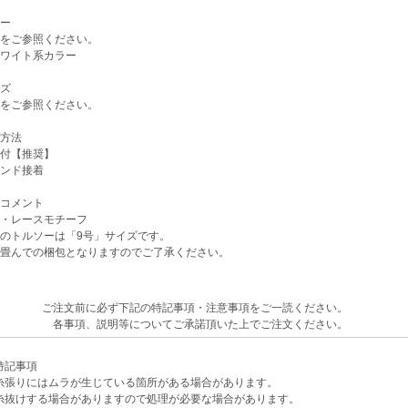
ー
をご参照ください。
ワイト系カラー
ズ
をご参照ください。
方法
付【推奨】
ンド接着
コメント
・レースモチーフ
のトルソーは「9号」サイズです。
畳んでの梱包となりますのでご了承ください。
ご注文前に必ず下記の特記事項・注意事項をご一読ください。
各事項、説明等についてご承諾頂いた上でご注文ください。
記事項
張りにはムラが生じている箇所がある場合があります。
けする場合がありますので処理が必要な場合があります。