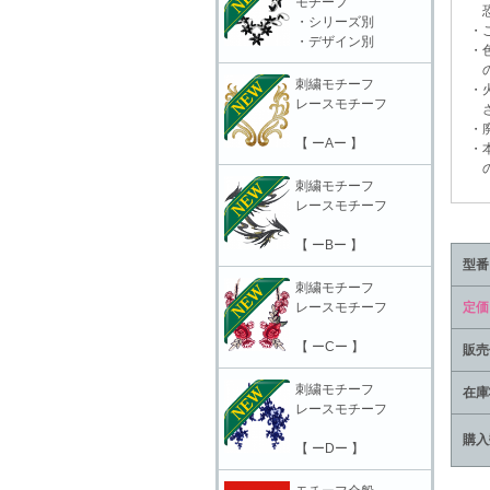
モチーフ
恐れ
・シリーズ別
・ご
・デザイン別
・色
の上
刺繍モチーフ
・火
レースモチーフ
さ
・廃
【 ーAー 】
・本
の責
刺繍モチーフ
レースモチーフ
【 ーBー 】
型番
刺繍モチーフ
レースモチーフ
定価
【 ーCー 】
販売
刺繍モチーフ
在庫
レースモチーフ
購入
【 ーDー 】