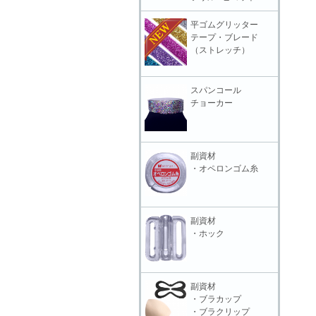
平ゴムグリッター
テープ・ブレード
（ストレッチ）
スパンコール
チョーカー
副資材
・オペロンゴム糸
副資材
・ホック
副資材
・ブラカップ
・ブラクリップ