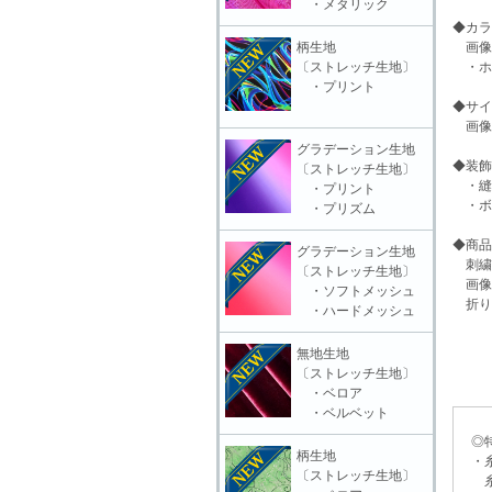
・メタリック
◆カラ
柄生地
画像
〔ストレッチ生地〕
・ホ
・プリント
◆サイ
画像
グラデーション生地
◆装飾
〔ストレッチ生地〕
・縫
・プリント
・ボ
・プリズム
◆商品
グラデーション生地
刺繍
〔ストレッチ生地〕
画像
・ソフトメッシュ
折り
・ハードメッシュ
無地生地
〔ストレッチ生地〕
・ベロア
・ベルベット
◎特
柄生地
・糸
〔ストレッチ生地〕
糸抜