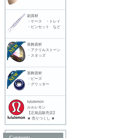
副資材
・ケース ・トレイ
・ピンセット など
装飾資材
・アクリルストーン
・スタッズ
装飾資材
・ビーズ
・グリッター
lululemon
ルルレモン
【正規品販売店】
★ 売りつくし ★