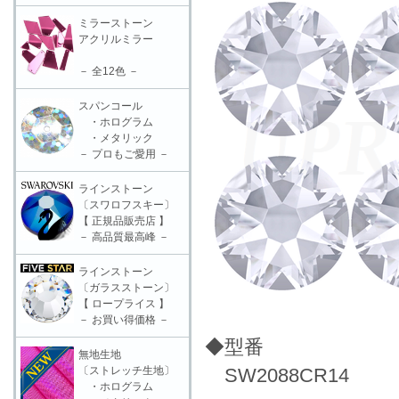
ミラーストーン
アクリルミラー
－ 全12色 －
スパンコール
・ホログラム
・メタリック
－ プロもご愛用 －
ラインストーン
〔スワロフスキー〕
【 正規品販売店 】
－ 高品質最高峰 －
ラインストーン
〔ガラスストーン〕
【 ロープライス 】
－ お買い得価格 －
◆型番
無地生地
〔ストレッチ生地〕
SW2088CR14
・ホログラム