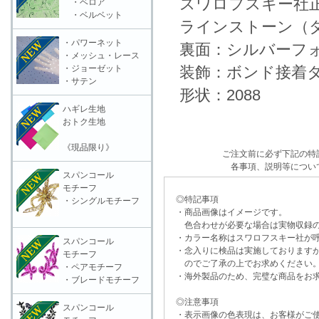
スワロフスキー社正
・ベロア
・ベルベット
ラインストーン（ダ
・パワーネット
裏面：シルバーフォ
・メッシュ・レース
・ジョーゼット
装飾：ボンド接着
・サテン
形状：2088
ハギレ生地
おトク生地
《現品限り》
ご注文前に必ず下記の特
各事項、説明等につい
スパンコール
モチーフ
◎特記事項
・シングルモチーフ
・商品画像はイメージです。
色合わせが必要な場合は実物収録の
・カラー名称はスワロフスキー社が呼
スパンコール
・念入りに検品は実施しておりますが
モチーフ
のでご了承の上でお求めください
・ペアモチーフ
・海外製品のため、完璧な商品をお求
・ブレードモチーフ
◎注意事項
スパンコール
・表示画像の色表現は、お客様がご使