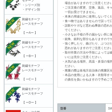
モチーフ
場合がありますのでご注意くださ
・シリーズ別
・ご注文後の変更、交換、返品、キャ
・デザイン別
一切お受けできません。
・本来の用途以外に使用しないでく
刺繍モチーフ
・食べ物ではありませんので誤って口
レースモチーフ
・誤飲やケガなど思わぬ事故の恐れが
でください。
【 ーAー 】
・小さなお子様の手の届かない所に保
・鋭角、鋭利な部分もありますのでケ
刺繍モチーフ
・強く押したり、曲げたり、ぶつけた
レースモチーフ
恐れがありますのでご注意くださ
・取付作業の方法や手段によっては破
【 ーBー 】
いには充分ご注意ください。
・火気のある場所、高温・多湿の場所
刺繍モチーフ
ださい。
レースモチーフ
・廃棄の際は各地方自治体の廃棄区分
・本品の使用による人体・衣類等すべ
【 ーCー 】
の責任を負いかねますので予めご了
刺繍モチーフ
レースモチーフ
【 ーDー 】
型番
SW