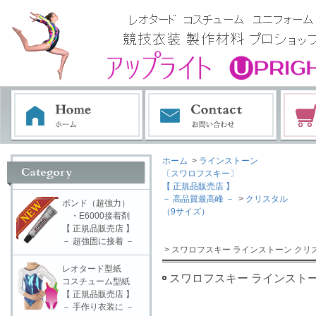
ホーム
>
ラインストーン
〔スワロフスキー〕
【 正規品販売店 】
－ 高品質最高峰 －
>
クリスタル
ボンド（超強力）
（9サイズ）
・E6000接着剤
【 正規品販売店 】
－ 超強固に接着 －
> スワロフスキー ラインストーン クリス
レオタード型紙
スワロフスキー ラインストーン
コスチューム型紙
【 正規品販売店 】
－ 手作り衣装に －