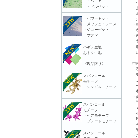
・ベロア
・ハ
・ベルベット
また
ます
・パワーネット
・グ
・メッシュ・レース
・海
・ジョーゼット
・表
・サテン
・表
・表
別販
ハギレ生地
いる
おトク生地
◎注
《現品限り》
・表
場合
スパンコール
・ご
モチーフ
一切
・シングルモチーフ
・本
・食
・誤
スパンコール
で
モチーフ
・小
・ペアモチーフ
・鋭
・ブレードモチーフ
・強
恐れ
スパンコール
・ご