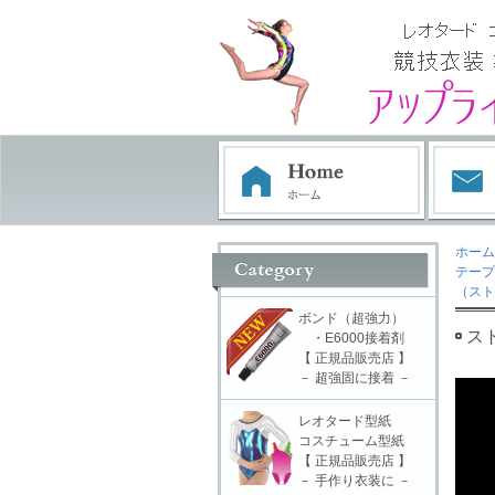
ホーム
テープ
（スト
ボンド（超強力）
ス
・E6000接着剤
【 正規品販売店 】
－ 超強固に接着 －
レオタード型紙
コスチューム型紙
【 正規品販売店 】
－ 手作り衣装に －