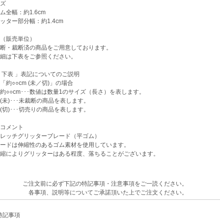
ズ
全幅：約1.6cm
ター部分幅：約1.4cm
（販売単位）
断・裁断済の商品をご用意しております。
細は下表をご参照ください。
下表 」表記についてのご説明
○○cm (未／切)」の場合
○cm･･･数値は数量1のサイズ（長さ）を表します。
)･･･未裁断の商品を表します。
)･･･切売りの商品を表します。
コメント
レッチグリッターブレード（平ゴム）
ードは伸縮性のあるゴム素材を使用しています。
縮によりグリッターはある程度、落ちることがございます。
ご注文前に必ず下記の特記事項・注意事項をご一読ください。
各事項、説明等についてご承諾頂いた上でご注文ください。
記事項