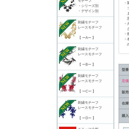
モチーフ
・製
・シリーズ別
コー
・デザイン別
ます
意頂
刺繍モチーフ
・火
レースモチーフ
さ
・廃
【 ーAー 】
・本
の責
刺繍モチーフ
レースモチーフ
【 ーBー 】
型番
刺繍モチーフ
レースモチーフ
定価
【 ーCー 】
販売
刺繍モチーフ
在庫
レースモチーフ
購入
【 ーDー 】