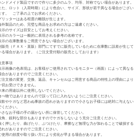
ンドメイド製品ですので作りに多少のムラ、均等、対称でない場合があります。
、ロット（入荷時期）により色合い、サイズ、形状が若干異なる場合がござい
。 ご了承の上でお求めください。
リッターはある程度の離脱が生じます。
外製品のため、完璧な商品をお求めの方はご遠慮ください。
示のサイズは目安としてお考えください。
示のカラーは一般的に表現される参考の名称です。
示の在庫数量をご用意できない場合がございます。
売（ＦＡＸ・直販）部門にてすでに販売しているために在庫数に誤差が生じて
場合があります。（ご注文受付順の販売としております）
意事項
示画像の色表現は、お客様がご使用されているモニター（画面）によって異なる
がありますのでご注意ください。
注文後の変更、交換、返品、キャンセルはご用意する商品の特性上の理由により
お受けできません。
来の用途以外に使用しないでください。
べ物ではありませんので誤って口に入れないようにご注意ください。
飲やケガなど思わぬ事故の恐れがありますので小さなお子様には絶対に与えない
ください。
さなお子様の手の届かない所に保管してください。
角、鋭利な部分もありますのでケガをしないよう充分ご注意ください。
く押したり、曲げたり、ぶつけたり、摩擦など無理な力が加わることで破損する
がありますのでご注意ください。
使用の頻度や取り扱い方により劣化が早まる場合があります。