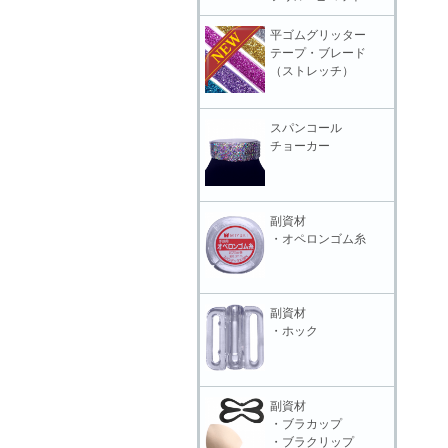
平ゴムグリッター
テープ・ブレード
（ストレッチ）
スパンコール
チョーカー
副資材
・オペロンゴム糸
副資材
・ホック
副資材
・ブラカップ
・ブラクリップ