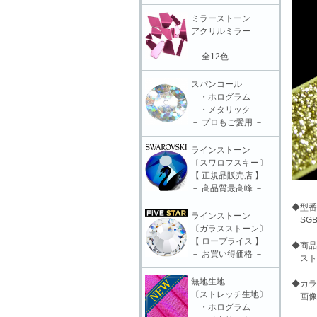
ミラーストーン
アクリルミラー
－ 全12色 －
スパンコール
・ホログラム
・メタリック
－ プロもご愛用 －
ラインストーン
〔スワロフスキー〕
【 正規品販売店 】
－ 高品質最高峰 －
◆型番
ラインストーン
SGB-
〔ガラスストーン〕
【 ロープライス 】
◆商品
－ お買い得価格 －
ストレ
無地生地
◆カラ
〔ストレッチ生地〕
画像
・ホログラム