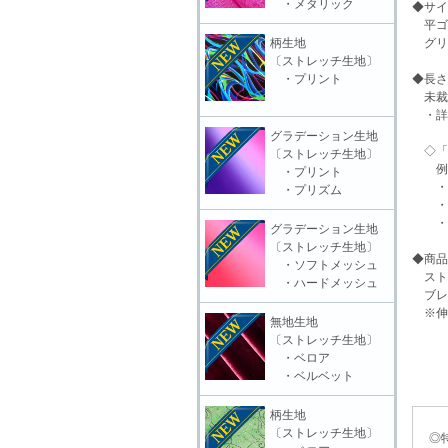
・メタリック
◆サイ
平ゴム
柄生地
グリッ
〔ストレッチ生地〕
・プリント
◆長さ
未裁
・詳
グラデーション生地
◇「 
〔ストレッチ生地〕
例「約
・プリント
・約○
・プリズム
・(未
・(切
グラデーション生地
〔ストレッチ生地〕
◆商品
・ソフトメッシュ
スト
・ハードメッシュ
ブレ
※伸
無地生地
〔ストレッチ生地〕
・ベロア
・ベルベット
柄生地
〔ストレッチ生地〕
◎特