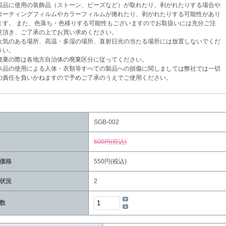
品に使用の装飾品（ストーン、ビーズなど）が取れたり、剥がれたりする場合や
ティングフィルムやカラーフィルムが捲れたり、剥がれたりする可能性があり
。 また、色落ち・色移りする可能性もございますのでお取扱いには充分ご注
き、ご了承の上でお買い求めください。
気のある場所、高温・多湿の場所、直射日光の当たる場所には放置しないでくだ
い。
棄の際は各地方自治体の廃棄区分に従ってください。
品の使用による人体・衣類等すべての製品への損傷に関しましては弊社では一切
任を負いかねますので予めご了承のうえでご使用ください。
SGB-002
600円(税込)
価格
550円(税込)
状況
2
数