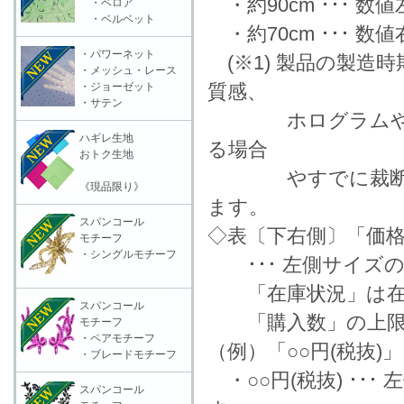
・約90cm ･･･ 
・ベロア
・ベルベット
・約70cm ･･･ 
・パワーネット
(※1) 製品の製造
・メッシュ・レース
・ジョーゼット
質感、
・サテン
ホログラムやラメ
ハギレ生地
る場合
おトク生地
やすでに裁断済の
《現品限り》
ます。
スパンコール
◇表〔下右側〕「価格
モチーフ
・シングルモチーフ
･･･ 左側サイズ
「在庫状況」は在
スパンコール
「購入数」の上限数
モチーフ
・ペアモチーフ
（例）「○○円(税抜)
・ブレードモチーフ
・○○円(税抜) ･･
スパンコール