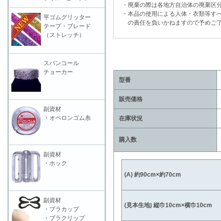
・廃棄の際は各地方自治体の廃棄区分
・本品の使用による人体・衣類等すべ
平ゴムグリッター
の責任を負いかねますので予めご了
テープ・ブレード
（ストレッチ）
スパンコール
チョーカー
型番
販売価格
副資材
・オペロンゴム糸
在庫状況
購入数
副資材
・ホック
(A) 約90cm×約70cm
副資材
(見本生地) 縦巾10cm×横巾10cm
・ブラカップ
・ブラクリップ