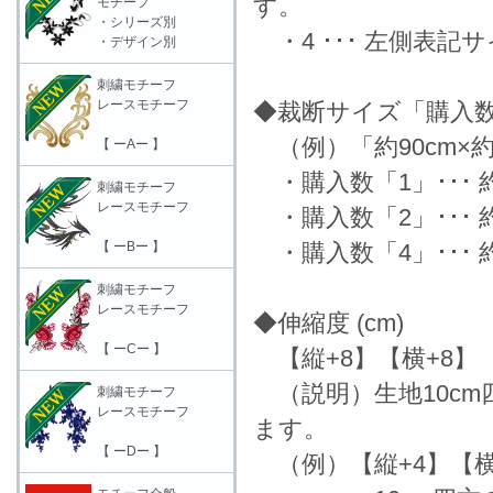
す。
モチーフ
・シリーズ別
・4 ･･･ 左側表
・デザイン別
刺繍モチーフ
レースモチーフ
◆裁断サイズ「購入
（例）「約90cm×約
【 ーAー 】
・購入数「1」･･･ 約9
刺繍モチーフ
レースモチーフ
・購入数「2」･･･ 約9
【 ーBー 】
・購入数「4」･･･ 約1
刺繍モチーフ
レースモチーフ
◆伸縮度 (cm)
【 ーCー 】
【縦+8】【横+8】
（説明）生地10c
刺繍モチーフ
レースモチーフ
ます。
【 ーDー 】
（例）【縦+4】【横