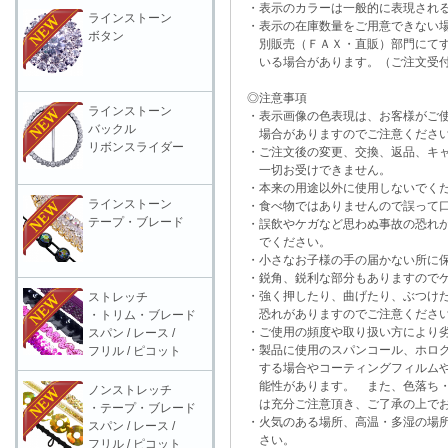
・表示のカラーは一般的に表現される
ラインストーン
・表示の在庫数量をご用意できない
ボタン
別販売（ＦＡＸ・直販）部門にてす
いる場合があります。（ご注文受付
◎注意事項
ラインストーン
・表示画像の色表現は、お客様がご使
バックル
場合がありますのでご注意くださ
リボンスライダー
・ご注文後の変更、交換、返品、キャ
一切お受けできません。
・本来の用途以外に使用しないでく
ラインストーン
・食べ物ではありませんので誤って口
テープ・ブレード
・誤飲やケガなど思わぬ事故の恐れが
でください。
・小さなお子様の手の届かない所に保
・鋭角、鋭利な部分もありますのでケ
・強く押したり、曲げたり、ぶつけた
ストレッチ
恐れがありますのでご注意くださ
・トリム・ブレード
・ご使用の頻度や取り扱い方により劣
スパン / レース /
・製品に使用のスパンコール、ホログ
フリル / ピコット
する場合やコーティングフィルムや
能性があります。 また、色落ち・
ノンストレッチ
は充分ご注意頂き、ご了承の上でお
・テープ・ブレード
・火気のある場所、高温・多湿の場所
スパン / レース /
さい。
フリル / ピコット