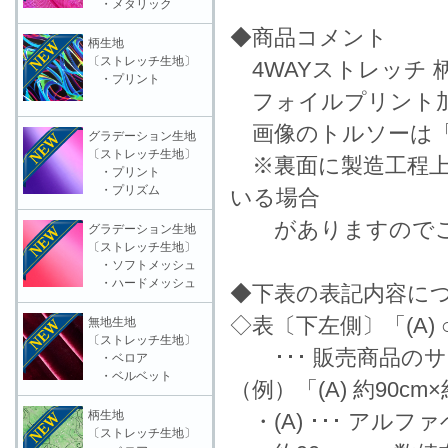
・メタリック
◆商品コメント
柄生地
〔ストレッチ生地〕
4WAYストレッチ 
・プリント
フォイルプリント
画像のトルソーは「
グラデーション生地
〔ストレッチ生地〕
※裏面に製造工程上
・プリント
・プリズム
いる場合
がありますのでご
グラデーション生地
〔ストレッチ生地〕
・ソフトメッシュ
・ハードメッシュ
◆下表の表記内容に
◇表〔下左側〕「(A) ○
無地生地
〔ストレッチ生地〕
･･･ 販売商品の
・ベロア
・ベルベット
（例）「(A) 約90cm
柄生地
・(A) ･･･ アル
〔ストレッチ生地〕