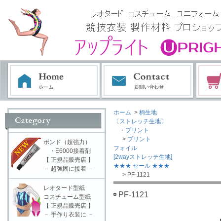
ホーム
>
柄生地
〔ストレッチ生地〕
・プリント
>
プリント
ボンド（超強力）
フォイル
・E6000接着剤
[2wayストレッチ生地]
【 正規品販売店 】
★★★ セール ★★★
－ 超強固に接着 －
> PF-1121
レオタード型紙
PF-1121
コスチューム型紙
【 正規品販売店 】
－ 手作り衣装に －