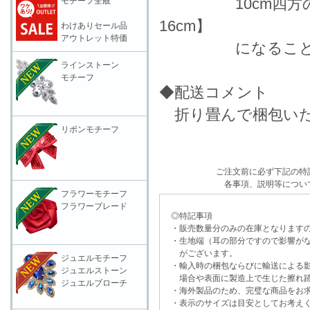
10cm四方の生地
モチーフ全般
16cm】
わけありセール品
アウトレット特価
になることを表
ラインストーン
モチーフ
◆配送コメント
折り畳んで梱包いた
リボンモチーフ
ご注文前に必ず下記の特
各事項、説明等につい
フラワーモチーフ
フラワーブレード
◎特記事項
・販売数量分のみの在庫となりますの
・生地端（耳の部分ですので影響がな
がございます。
ジュエルモチーフ
・輸入時の梱包ならびに輸送による影
ジュエルストーン
場合や表面に製造上で生じた擦れ跡
ジュエルブローチ
・海外製品のため、完璧な商品をお求
・表示のサイズは目安としてお考え