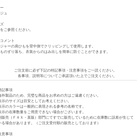
ー
ジュ
ズ
をご参照ください。
コメント
ジャーの肩ひもを背中側でクリッピングして使用します。
ものずり落ち、衣装からのはみ出しを簡単に防ぐことができます。
ご注文前に必ず下記の特記事項・注意事項をご一読ください。
各事項、説明等についてご承諾頂いた上でご注文ください。
記事項
外製品のため、完璧な商品をお求めの方はご遠慮ください。
示のサイズは目安としてお考えください。
示のカラーは一般的に表現される参考の名称です。
示の在庫数量をご用意できない場合がございます。
売（ＦＡＸ・直販）部門にてすでに販売しているために在庫数に誤差が生じて
場合があります。（ご注文受付順の販売としております）
意事項