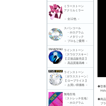
ミラーストーン
アクリルミラー
－ 全12色 －
スパンコール
・ホログラム
・メタリック
－ プロもご愛用 －
ラインストーン
〔スワロフスキー〕
【 正規品販売店 】
－ 高品質最高峰 －
ラインストーン
〔ガラスストーン〕
【 ロープライス 】
－ お買い得価格 －
◆型番
Hsha
無地生地
〔ストレッチ生地〕
◆商品
・ホログラム
ブラス