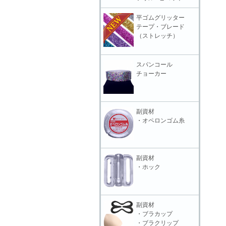
平ゴムグリッター
テープ・ブレード
（ストレッチ）
スパンコール
チョーカー
副資材
・オペロンゴム糸
副資材
・ホック
副資材
・ブラカップ
・ブラクリップ