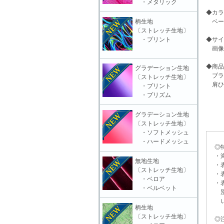
・メタリック
◆カラ
柄生地
ベー
〔ストレッチ生地〕
・プリント
◆サイ
画像
◆商品
グラデーション生地
ブラ
〔ストレッチ生地〕
肩ひ
・プリント
・プリズム
グラデーション生地
〔ストレッチ生地〕
・ソフトメッシュ
・ハードメッシュ
◎特
・海
無地生地
・表
〔ストレッチ生地〕
・表
・ベロア
・表
・ベルベット
別販
いる
柄生地
〔ストレッチ生地〕
◎注