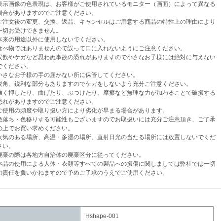
示画像の色表現は、お客様がご使用されているモニター（画面）によって異なる
がありますのでご注意ください。
注文後の変更、交換、返品、キャンセルはご用意する商品の特性上の理由により
お受けできません。
来の用途以外に使用しないでください。
べ物ではありませんので誤って口に入れないようにご注意ください。
飲やケガなど思わぬ事故の恐れがありますので小さなお子様には絶対に与えない
ください。
さなお子様の手の届かない所に保管してください。
角、鋭利な部分もありますのでケガをしないよう充分ご注意ください。
く押したり、曲げたり、ぶつけたり、摩擦など無理な力が加わることで破損する
がありますのでご注意ください。
使用の頻度や取り扱い方により劣化が早まる場合があります。
落ち・色移りする可能性もございますのでお取扱いには充分ご注意頂き、ご了承
でお買い求めください。
気のある場所、高温・多湿の場所、直射日光の当たる場所には放置しないでくだ
い。
棄の際は各地方自治体の廃棄区分に従ってください。
品の使用による人体・衣類等すべての製品への損傷に関しましては弊社では一切
任を負いかねますので予めご了承のうえでご使用ください。
Hshape-001