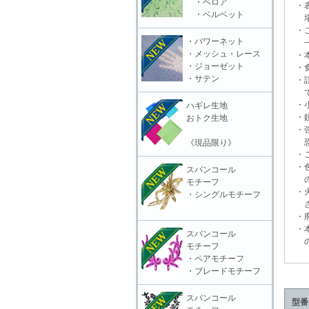
・ベロア
・表
・ベルベット
場合
・ご
・パワーネット
一切
・メッシュ・レース
・本
・ジョーゼット
・食
・サテン
・誤
で
・小
ハギレ生地
・鋭
おトク生地
・強
恐れ
《現品限り》
・ご
・色
スパンコール
の上
モチーフ
・火
・シングルモチーフ
さ
・廃
・本
スパンコール
の責
モチーフ
・ペアモチーフ
・ブレードモチーフ
スパンコール
型番