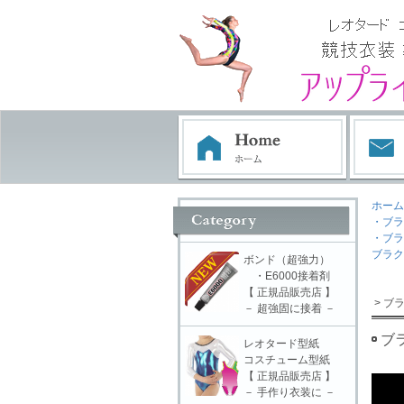
ホーム
・ブラ
・ブラ
ブラク
ボンド（超強力）
・E6000接着剤
【 正規品販売店 】
> ブ
－ 超強固に接着 －
ブ
レオタード型紙
コスチューム型紙
【 正規品販売店 】
－ 手作り衣装に －