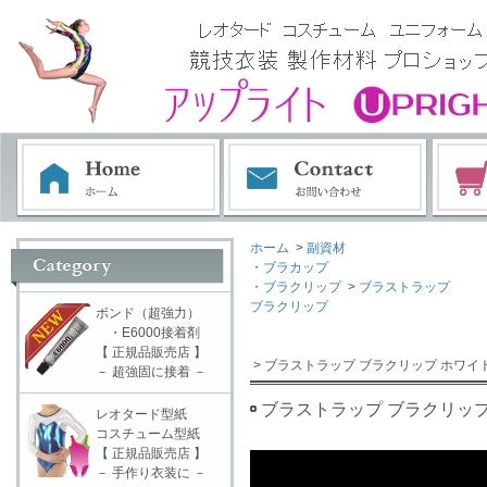
ホーム
>
副資材
・ブラカップ
・ブラクリップ
>
ブラストラップ
ブラクリップ
ボンド（超強力）
・E6000接着剤
【 正規品販売店 】
> ブラストラップ ブラクリップ ホワイ
－ 超強固に接着 －
ブラストラップ ブラクリップ
レオタード型紙
コスチューム型紙
【 正規品販売店 】
－ 手作り衣装に －