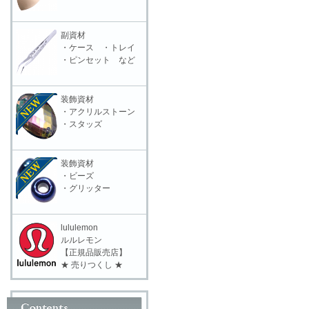
副資材
・ケース ・トレイ
・ピンセット など
装飾資材
・アクリルストーン
・スタッズ
装飾資材
・ビーズ
・グリッター
lululemon
ルルレモン
【正規品販売店】
★ 売りつくし ★