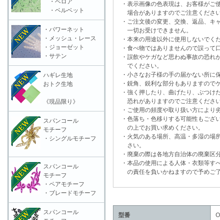
・ベロア
・表示画像の色表現は、お客様がご使
・ベルベット
場合がありますのでご注意くださ
・ご注文後の変更、交換、返品、キャ
・パワーネット
一切お受けできません。
・メッシュ・レース
・本来の用途以外に使用しないでく
・ジョーゼット
・食べ物ではありませんので誤って口
・サテン
・誤飲やケガなど思わぬ事故の恐れが
でください。
・小さなお子様の手の届かない所に保
ハギレ生地
・鋭角、鋭利な部分もありますのでケ
おトク生地
・強く押したり、曲げたり、ぶつけた
恐れがありますのでご注意くださ
《現品限り》
・ご使用の頻度や取り扱い方により劣
・色落ち・色移りする可能性もござい
スパンコール
の上でお買い求めください。
モチーフ
・火気のある場所、高温・多湿の場所
・シングルモチーフ
さい。
・廃棄の際は各地方自治体の廃棄区分
・本品の使用による人体・衣類等すべ
スパンコール
の責任を負いかねますので予めご了
モチーフ
・ペアモチーフ
・ブレードモチーフ
スパンコール
型番
O