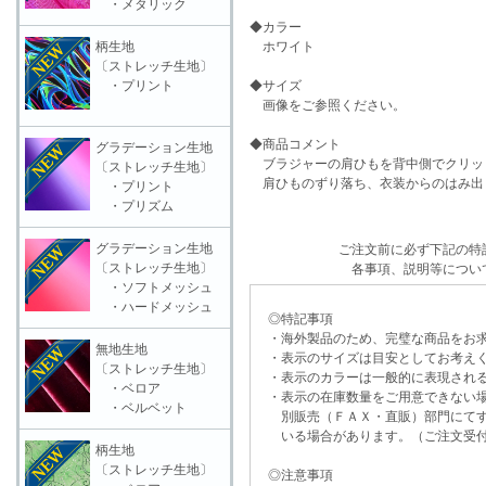
・メタリック
◆カラー
柄生地
ホワイト
〔ストレッチ生地〕
・プリント
◆サイズ
画像をご参照ください。
◆商品コメント
グラデーション生地
ブラジャーの肩ひもを背中側でクリッ
〔ストレッチ生地〕
肩ひものずり落ち、衣装からのはみ出
・プリント
・プリズム
グラデーション生地
ご注文前に必ず下記の特
〔ストレッチ生地〕
各事項、説明等につい
・ソフトメッシュ
・ハードメッシュ
◎特記事項
・海外製品のため、完璧な商品をお求
無地生地
・表示のサイズは目安としてお考え
〔ストレッチ生地〕
・表示のカラーは一般的に表現される
・ベロア
・表示の在庫数量をご用意できない
・ベルベット
別販売（ＦＡＸ・直販）部門にてす
いる場合があります。（ご注文受付
柄生地
〔ストレッチ生地〕
◎注意事項