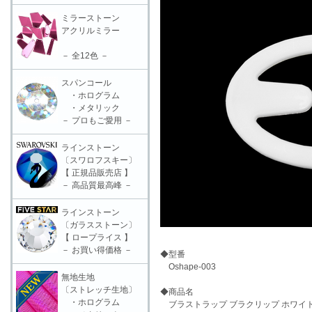
ミラーストーン
アクリルミラー
－ 全12色 －
スパンコール
・ホログラム
・メタリック
－ プロもご愛用 －
ラインストーン
〔スワロフスキー〕
【 正規品販売店 】
－ 高品質最高峰 －
ラインストーン
〔ガラスストーン〕
【 ロープライス 】
－ お買い得価格 －
◆型番
Oshape-003
無地生地
〔ストレッチ生地〕
◆商品名
・ホログラム
ブラストラップ ブラクリップ ホワイト