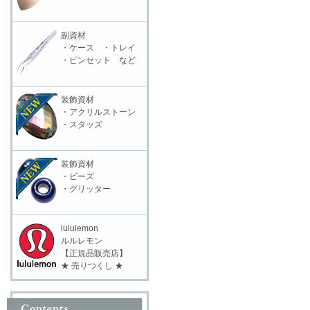
副資材
・ケース ・トレイ
・ピンセット など
装飾資材
・アクリルストーン
・スタッズ
装飾資材
・ビーズ
・グリッター
lululemon
ルルレモン
【正規品販売店】
★ 売りつくし ★