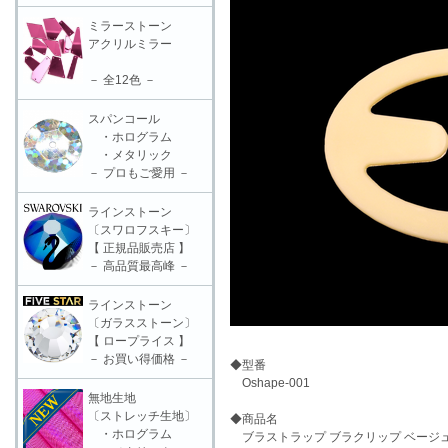
ミラーストーン
アクリルミラー
－ 全12色 －
スパンコール
・ホログラム
・メタリック
－ プロもご愛用 －
ラインストーン
〔スワロフスキー〕
【 正規品販売店 】
－ 高品質最高峰 －
ラインストーン
〔ガラスストーン〕
【 ロープライス 】
－ お買い得価格 －
◆型番
Oshape-001
無地生地
〔ストレッチ生地〕
◆商品名
・ホログラム
ブラストラップ ブラクリップ ベージュ