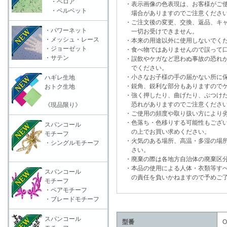
・ベロア
・表示画像の色表現は、お客様がご使
・ベルベット
場合がありますのでご注意くださ
・ご注文後の変更、交換、返品、キャ
・パワーネット
一切お受けできません。
・メッシュ・レース
・本来の用途以外に使用しないでく
・ジョーゼット
・食べ物ではありませんので誤って口
・サテン
・誤飲やケガなど思わぬ事故の恐れが
でください。
・小さなお子様の手の届かない所に保
ハギレ生地
・鋭角、鋭利な部分もありますのでケ
おトク生地
・強く押したり、曲げたり、ぶつけた
恐れがありますのでご注意くださ
《現品限り》
・ご使用の頻度や取り扱い方により劣
・色落ち・色移りする可能性もござい
スパンコール
の上でお買い求めください。
モチーフ
・火気のある場所、高温・多湿の場所
・シングルモチーフ
さい。
・廃棄の際は各地方自治体の廃棄区分
・本品の使用による人体・衣類等すべ
スパンコール
の責任を負いかねますので予めご了
モチーフ
・ペアモチーフ
・ブレードモチーフ
スパンコール
型番
O