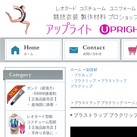
ホーム
>
副資材
・ブラカップ
・ブラクリップ
>
ブラストラップ
ブラクリップ
ボンド（超強力）
・E6000接着剤
【 正規品販売店 】
> ブラストラップ ブラクリップ ベージ
－ 超強固に接着 －
ブラストラップ ブラクリップ
レオタード型紙
コスチューム型紙
【 正規品販売店 】
－ 手作り衣装に －