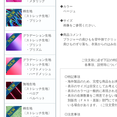
・メタリック
◆カラー
柄生地
ベージュ
〔ストレッチ生地〕
・プリント
◆サイズ
画像をご参照ください。
◆商品コメント
グラデーション生地
ブラジャーの肩ひもを背中側でクリッ
〔ストレッチ生地〕
肩ひものずり落ち、衣装からのはみ出
・プリント
・プリズム
グラデーション生地
ご注文前に必ず下記の特
〔ストレッチ生地〕
各事項、説明等につい
・ソフトメッシュ
・ハードメッシュ
◎特記事項
・海外製品のため、完璧な商品をお求
無地生地
・表示のサイズは目安としてお考え
〔ストレッチ生地〕
・表示のカラーは一般的に表現される
・ベロア
・表示の在庫数量をご用意できない
・ベルベット
別販売（ＦＡＸ・直販）部門にてす
いる場合があります。（ご注文受付
柄生地
〔ストレッチ生地〕
◎注意事項