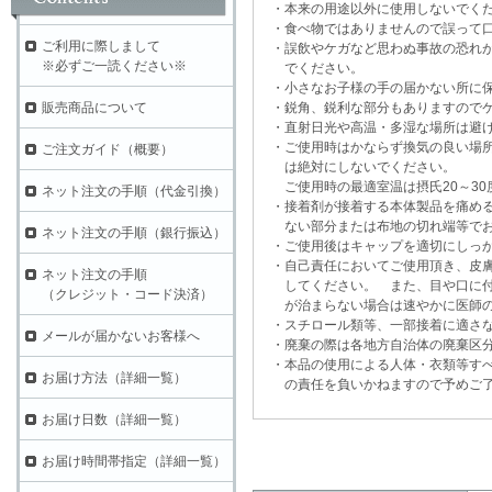
・本来の用途以外に使用しないでく
・食べ物ではありませんので誤って口
ご利用に際しまして
・誤飲やケガなど思わぬ事故の恐れが
※必ずご一読ください※
でください。
・小さなお子様の手の届かない所に保
・鋭角、鋭利な部分もありますのでケ
販売商品について
・直射日光や高温・多湿な場所は避け
・ご使用時はかならず換気の良い場所
ご注文ガイド（概要）
は絶対にしないでください。
ご使用時の最適室温は摂氏20～30
ネット注文の手順（代金引換）
・接着剤が接着する本体製品を痛める
ない部分または布地の切れ端等でお
ネット注文の手順（銀行振込）
・ご使用後はキャップを適切にしっか
・自己責任においてご使用頂き、皮膚
ネット注文の手順
してください。 また、目や口に付
（クレジット・コード決済）
が治まらない場合は速やかに医師の
・スチロール類等、一部接着に適さな
メールが届かないお客様へ
・廃棄の際は各地方自治体の廃棄区分
・本品の使用による人体・衣類等すべ
お届け方法（詳細一覧）
の責任を負いかねますので予めご了
お届け日数（詳細一覧）
お届け時間帯指定（詳細一覧）