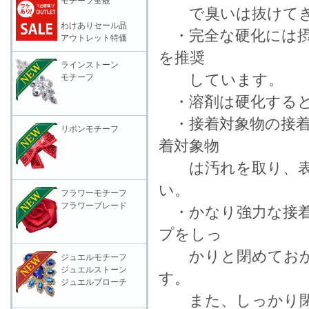
モチーフ全般
で臭いは抜けてき
わけありセール品
・完全な硬化には摂氏
アウトレット特価
を推奨
ラインストーン
しています
モチーフ
・溶剤は硬化すると
・接着対象物の接着
リボンモチーフ
着対象物
は汚れを取り、表面
い。
フラワーモチーフ
フラワーブレード
・かなり強力な接着
プをしっ
かりと閉めておか
ジュエルモチーフ
ジュエルストーン
す。
ジュエルブローチ
また、しっかり閉