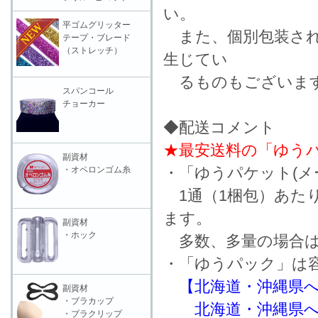
い。
平ゴムグリッター
また、個別包装され
テープ・ブレード
（ストレッチ）
生じてい
るものもございます
スパンコール
チョーカー
◆配送コメント
★最安送料の「ゆうパ
副資材
・「ゆうパケット(メ
・オペロンゴム糸
1通（1梱包）あた
ます。
副資材
・ホック
多数、多量の場合は
・「ゆうパック」は
【北海道・沖縄県
副資材
・ブラカップ
北海道・沖縄県への
・ブラクリップ