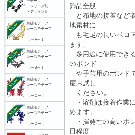
モチーフ
飾品全般
・シリーズ別
・デザイン別
と布地の接着など衣
刺繍モチーフ
地素材に
レースモチーフ
も毛足の長いベロア
【 ーAー 】
ます。
刺繍モチーフ
多用途に使用できる
レースモチーフ
のボンド
【 ーBー 】
や手芸用のボンドで
刺繍モチーフ
度お試し
レースモチーフ
ください。
【 ーCー 】
・溶剤は接着作業に
刺繍モチーフ
めます。
レースモチーフ
・揮発性の高いボン
【 ーDー 】
日程度