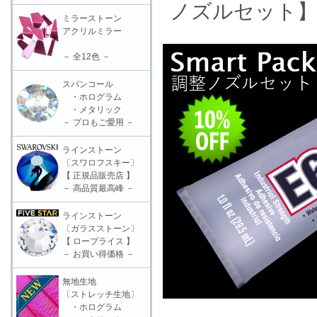
ノズルセット
ミラーストーン
アクリルミラー
－ 全12色 －
スパンコール
・ホログラム
・メタリック
－ プロもご愛用 －
ラインストーン
〔スワロフスキー〕
【 正規品販売店 】
－ 高品質最高峰 －
ラインストーン
〔ガラスストーン〕
【 ロープライス 】
－ お買い得価格 －
無地生地
〔ストレッチ生地〕
・ホログラム