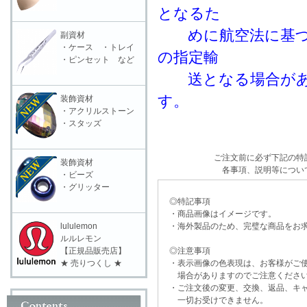
となるた
めに航空法に基づき
副資材
・ケース ・トレイ
の指定輸
・ピンセット など
送となる場合があり
す。
装飾資材
・アクリルストーン
・スタッズ
ご注文前に必ず下記の特
装飾資材
各事項、説明等につい
・ビーズ
・グリッター
◎特記事項
・商品画像はイメージです。
・海外製品のため、完璧な商品をお求
lululemon
ルルレモン
◎注意事項
【正規品販売店】
・表示画像の色表現は、お客様がご使
★ 売りつくし ★
場合がありますのでご注意くださ
・ご注文後の変更、交換、返品、キャ
一切お受けできません。