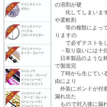
の溶剤が硬
ラインストーン
ボタン
化してしまいます。
や柔軟剤
等の種類によっては
ラインストーン
バックル
りますの
リボンスライダー
で必ずテストをし
ラインストーン
・取り扱いには十分
テープ・ブレード
日本製品のような精
で製造完
ストレッチ
了時から生じている
・トリム・ブレード
スパン / レース /
由により
フリル / ピコット
外装にボンドが付着
ノンストレッチ
漏れ出た
・テープ・ブレード
スパン / レース /
もので封入後に漏れ
フリル / ピコット