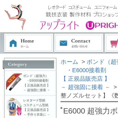
ホーム
>
ボンド（超
・E6000接着剤
ボンド（超強力）
【 正規品販売店 】
・E6000接着剤
【 正規品販売店 】
－ 超強固に接着 －
>
－ 超強固に接着 －
整ノズルセット】《
レオタード型紙
コスチューム型紙
E6000 超強力
【 正規品販売店 】
－ 手作り衣装に －