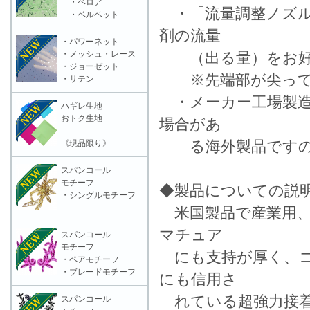
・ベロア
・「流量調整ノズル
・ベルベット
剤の流量
・パワーネット
・メッシュ・レース
（出る量）をお好
・ジョーゼット
※先端部が尖ってお
・サテン
・メーカー工場製造
ハギレ生地
おトク生地
場合があ
る海外製品ですの
《現品限り》
スパンコール
モチーフ
◆製品についての説
・シングルモチーフ
米国製品で産業用、
マチュア
スパンコール
モチーフ
にも支持が厚く、コ
・ペアモチーフ
・ブレードモチーフ
にも信用さ
れている超強力接着
スパンコール