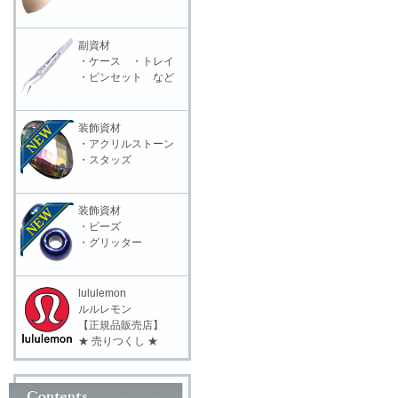
副資材
・ケース ・トレイ
・ピンセット など
装飾資材
・アクリルストーン
・スタッズ
装飾資材
・ビーズ
・グリッター
lululemon
ルルレモン
【正規品販売店】
★ 売りつくし ★