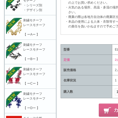
モチーフ
の上でお買い求めください。
・シリーズ別
・火気のある場所、高温・多湿の場所
・デザイン別
さい。
・廃棄の際は各地方自治体の廃棄区分
刺繍モチーフ
・本品の使用による人体・衣類等すべ
レースモチーフ
の責任を負いかねますので予めご了
【 ーAー 】
刺繍モチーフ
レースモチーフ
型番
E
【 ーBー 】
定価
2
刺繍モチーフ
販売価格
2
レースモチーフ
在庫状況
1
【 ーCー 】
購入数
刺繍モチーフ
レースモチーフ
【 ーDー 】