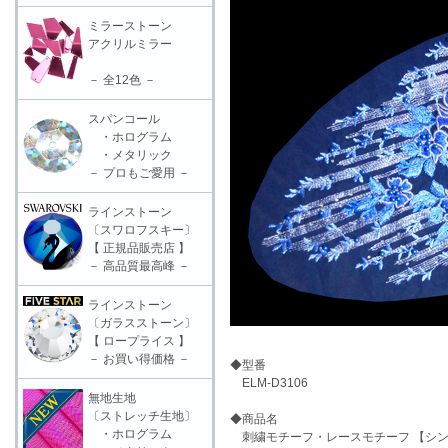
ミラーストーン
アクリルミラー
－ 全12色 －
スパンコール
・ホログラム
・メタリック
－ プロもご愛用 －
ラインストーン
〔スワロフスキー〕
【 正規品販売店 】
－ 高品質最高峰 －
ラインストーン
〔ガラスストーン〕
【 ロープライス 】
－ お買い得価格 －
◆型番
ELM-D3106
無地生地
〔ストレッチ生地〕
◆商品名
・ホログラム
刺繍モチーフ・レースモチーフ 【シング