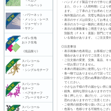
・ベロア
・ハンドメイド製品ですので作りに多
・ベルベット
また、ロット（入荷時期）により色
ます。 ご了承の上でお求めくだ
・パワーネット
・海外製品のため、完璧な商品をお求
・メッシュ・レース
・表示のサイズは目安としてお考え
・ジョーゼット
・表示のカラーは一般的に表現される
・サテン
・表示の在庫数量をご用意できない
別販売（ＦＡＸ・直販）部門にてす
いる場合があります。（ご注文受付
ハギレ生地
おトク生地
◎注意事項
・表示画像の色表現は、お客様がご使
《現品限り》
場合がありますのでご注意くださ
・ご注文後の変更、交換、返品、キャ
スパンコール
一切お受けできません。
モチーフ
・本来の用途以外に使用しないでく
・シングルモチーフ
・食べ物ではありませんので誤って口
・誤飲やケガなど思わぬ事故の恐れが
でください。
スパンコール
・小さなお子様の手の届かない所に保
モチーフ
・鋭角、鋭利な部分もありますのでケ
・ペアモチーフ
・強く押したり、曲げたり、ぶつけた
・ブレードモチーフ
恐れがありますのでご注意くださ
・ご使用の頻度や取り扱い方により劣
スパンコール
・色落ち・色移りする可能性もござい