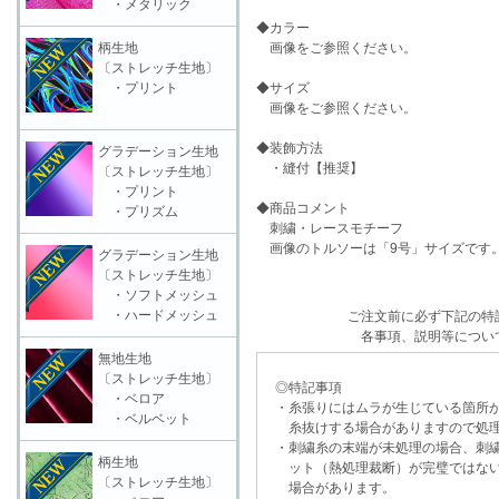
・メタリック
◆カラー
柄生地
画像をご参照ください。
〔ストレッチ生地〕
・プリント
◆サイズ
画像をご参照ください。
◆装飾方法
グラデーション生地
・縫付【推奨】
〔ストレッチ生地〕
・プリント
◆商品コメント
・プリズム
刺繍・レースモチーフ
画像のトルソーは「9号」サイズです
グラデーション生地
〔ストレッチ生地〕
・ソフトメッシュ
・ハードメッシュ
ご注文前に必ず下記の特
各事項、説明等につい
無地生地
〔ストレッチ生地〕
◎特記事項
・ベロア
・糸張りにはムラが生じている箇所が
・ベルベット
糸抜けする場合がありますので処理
・刺繍糸の末端が未処理の場合、刺繍
柄生地
ット（熱処理裁断）が完璧ではない
〔ストレッチ生地〕
場合があります。