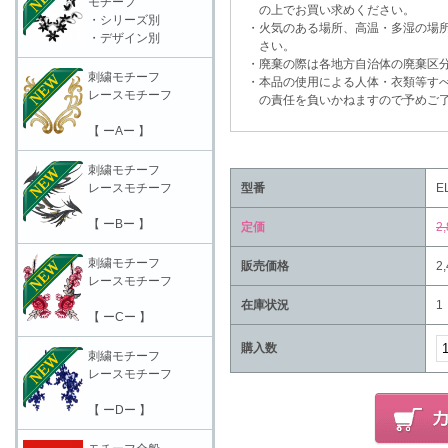
モチーフ
の上でお買い求めください。
・シリーズ別
・火気のある場所、高温・多湿の場所
・デザイン別
さい。
・廃棄の際は各地方自治体の廃棄区分
刺繍モチーフ
・本品の使用による人体・衣類等すべ
レースモチーフ
の責任を負いかねますので予めご了
【 ーAー 】
刺繍モチーフ
レースモチーフ
型番
E
【 ーBー 】
定価
2
刺繍モチーフ
販売価格
2
レースモチーフ
在庫状況
1
【 ーCー 】
購入数
刺繍モチーフ
レースモチーフ
【 ーDー 】