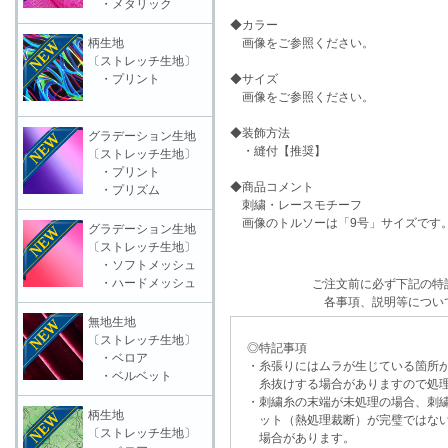
・メタリック
◆カラー
柄生地
画像をご参照ください。
〔ストレッチ生地〕
・プリント
◆サイズ
画像をご参照ください。
◆装飾方法
グラデーション生地
・縫付【推奨】
〔ストレッチ生地〕
・プリント
◆商品コメント
・プリズム
刺繍・レースモチーフ
画像のトルソーは「9号」サイズです
グラデーション生地
〔ストレッチ生地〕
・ソフトメッシュ
・ハードメッシュ
ご注文前に必ず下記の特
各事項、説明等につい
無地生地
〔ストレッチ生地〕
◎特記事項
・ベロア
・糸張りにはムラが生じている箇所が
・ベルベット
糸抜けする場合がありますので処理
・刺繍糸の末端が未処理の場合、刺繍
柄生地
ット（熱処理裁断）が完璧ではない
〔ストレッチ生地〕
場合があります。