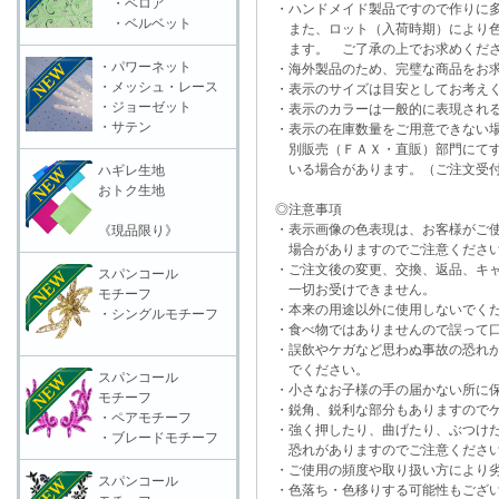
・ベロア
・ハンドメイド製品ですので作りに多
・ベルベット
また、ロット（入荷時期）により色
ます。 ご了承の上でお求めくだ
・パワーネット
・海外製品のため、完璧な商品をお求
・メッシュ・レース
・表示のサイズは目安としてお考え
・ジョーゼット
・表示のカラーは一般的に表現される
・サテン
・表示の在庫数量をご用意できない
別販売（ＦＡＸ・直販）部門にてす
いる場合があります。（ご注文受付
ハギレ生地
おトク生地
◎注意事項
・表示画像の色表現は、お客様がご使
《現品限り》
場合がありますのでご注意くださ
・ご注文後の変更、交換、返品、キャ
スパンコール
一切お受けできません。
モチーフ
・本来の用途以外に使用しないでく
・シングルモチーフ
・食べ物ではありませんので誤って口
・誤飲やケガなど思わぬ事故の恐れが
でください。
スパンコール
・小さなお子様の手の届かない所に保
モチーフ
・鋭角、鋭利な部分もありますのでケ
・ペアモチーフ
・強く押したり、曲げたり、ぶつけた
・ブレードモチーフ
恐れがありますのでご注意くださ
・ご使用の頻度や取り扱い方により劣
スパンコール
・色落ち・色移りする可能性もござい