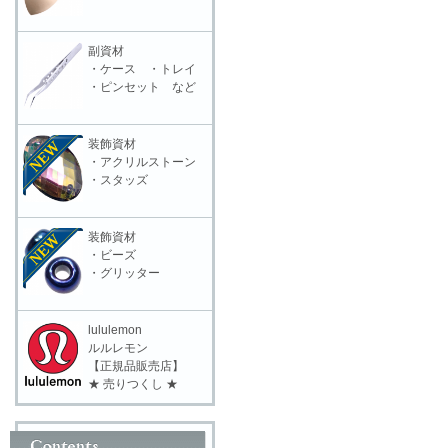
副資材
・ケース ・トレイ
・ピンセット など
装飾資材
・アクリルストーン
・スタッズ
装飾資材
・ビーズ
・グリッター
lululemon
ルルレモン
【正規品販売店】
★ 売りつくし ★