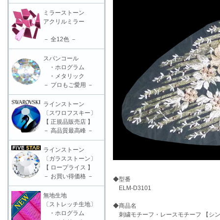
ミラーストーン
アクリルミラー
－ 全12色 －
スパンコール
・ホログラム
・メタリック
－ プロもご愛用 －
ラインストーン
〔スワロフスキー〕
【 正規品販売店 】
－ 高品質最高峰 －
ラインストーン
〔ガラスストーン〕
【 ロープライス 】
－ お買い得価格 －
◆型番
ELM-D3101
無地生地
〔ストレッチ生地〕
◆商品名
・ホログラム
刺繍モチーフ・レースモチーフ 【シング