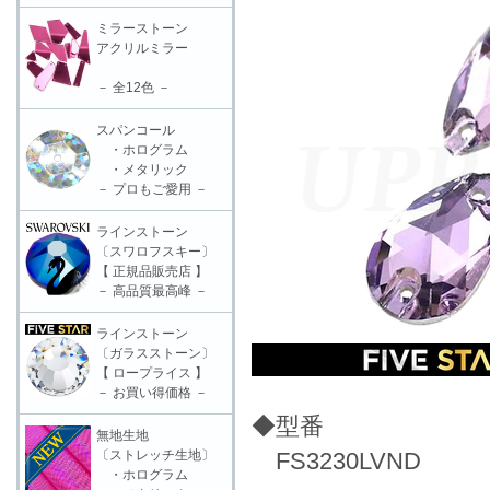
ミラーストーン
アクリルミラー
－ 全12色 －
スパンコール
・ホログラム
・メタリック
－ プロもご愛用 －
ラインストーン
〔スワロフスキー〕
【 正規品販売店 】
－ 高品質最高峰 －
ラインストーン
〔ガラスストーン〕
【 ロープライス 】
－ お買い得価格 －
◆型番
無地生地
〔ストレッチ生地〕
FS3230LVND
・ホログラム