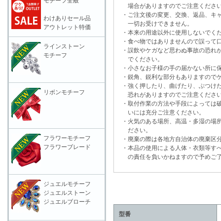
モチーフ全般
場合がありますのでご注意くださ
・ご注文後の変更、交換、返品、キャ
わけありセール品
一切お受けできません。
アウトレット特価
・本来の用途以外に使用しないでく
・食べ物ではありませんので誤って口
ラインストーン
・誤飲やケガなど思わぬ事故の恐れが
モチーフ
でください。
・小さなお子様の手の届かない所に保
・鋭角、鋭利な部分もありますのでケ
・強く押したり、曲げたり、ぶつけた
リボンモチーフ
恐れがありますのでご注意くださ
・取付作業の方法や手段によっては破
いには充分ご注意ください。
・火気のある場所、高温・多湿の場所
ださい。
フラワーモチーフ
・廃棄の際は各地方自治体の廃棄区分
フラワーブレード
・本品の使用による人体・衣類等すべ
の責任を負いかねますので予めご了
ジュエルモチーフ
ジュエルストーン
ジュエルブローチ
型番