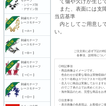
て傷や欠けが生じて
モチーフ
・シリーズ別
また、表面には支障
・デザイン別
当店基準
刺繍モチーフ
レースモチーフ
内としてご用意して
い。
【 ーAー 】
刺繍モチーフ
レースモチーフ
ご注文前に必ず下記の特
【 ーBー 】
各事項、説明等につい
刺繍モチーフ
◎特記事項
レースモチーフ
・商品画像はイメージです。
色合わせが必要な場合は実物収録の
【 ーCー 】
・カラー名称はスワロフスキー社が呼
・念入りに検品は実施しておりますが
刺繍モチーフ
のでご了承の上でお求めください
レースモチーフ
・海外製品のため、完璧な商品をお求
【 ーDー 】
◎注意事項
・表示画像の色表現は、お客様がご使