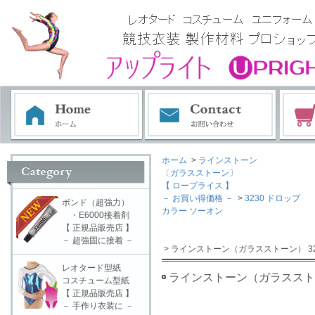
ホーム
>
ラインストーン
〔ガラスストーン〕
【 ロープライス 】
－ お買い得価格 －
>
3230 ドロップ
ボンド（超強力）
カラー ソーオン
・E6000接着剤
【 正規品販売店 】
－ 超強固に接着 －
> ラインストーン（ガラスストーン） 32
レオタード型紙
ラインストーン（ガラスストー
コスチューム型紙
【 正規品販売店 】
－ 手作り衣装に －