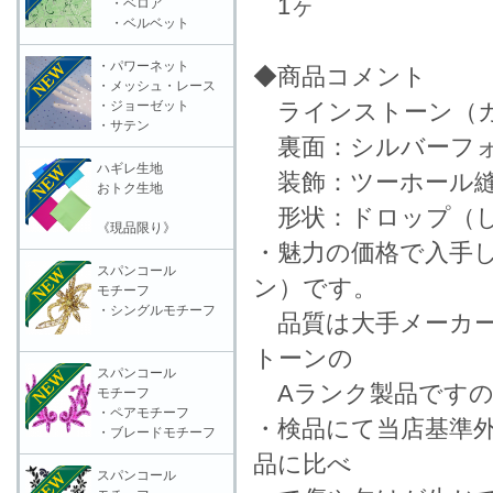
1ヶ
・ベロア
・ベルベット
・パワーネット
◆商品コメント
・メッシュ・レース
・ジョーゼット
ラインストーン（ガ
・サテン
裏面：シルバーフォ
ハギレ生地
装飾：ツーホール縫
おトク生地
形状：ドロップ（し
《現品限り》
・魅力の価格で入手
スパンコール
ン）です。
モチーフ
・シングルモチーフ
品質は大手メーカー
トーンの
スパンコール
Aランク製品ですの
モチーフ
・ペアモチーフ
・検品にて当店基準
・ブレードモチーフ
品に比べ
スパンコール