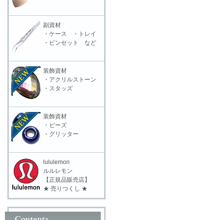
副資材
・ケース ・トレイ
・ピンセット など
装飾資材
・アクリルストーン
・スタッズ
装飾資材
・ビーズ
・グリッター
lululemon
ルルレモン
【正規品販売店】
★ 売りつくし ★